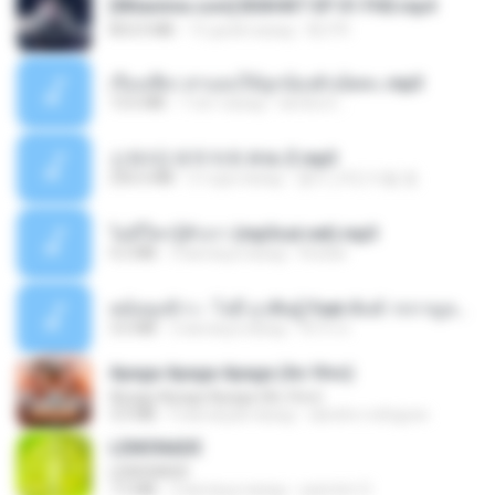
[Witanime.com] BSKHKT EP 01 FHD.mp4
853.0 MB
15 дней назад
BLITR
เรื่องเสียว สาแอบให้ลูกน้องผัวเย็ดคะ.mp3
13.6 MB
7 лет назад
lambcr2 ..
신유리) 유두자위 A to Z.mp3
256.6 MB
2 года назад
좀비고4인커플 좀.
ไม่มีใครรู้ตัวเรา (mp3cut.net).mp3
4.2 MB
3 месяца назад
Kratae
หม้อหุงข้าว - โจอี้ ภูวศิษฐ์ Feat.พั้นช์ วรกาญจน์-315237.mp3
3.6 MB
2 месяца назад
จิ๊กโก๋ ส.
Apaga Apaga Apaga (Ao Vivo)
Apaga Apaga Apaga (Ao Vivo)
3.0 MB
6 месяцев назад
aandre.rodrigues
LEMONADE
LEMONADE
7.5 MB
2 месяца назад
yasmim O.