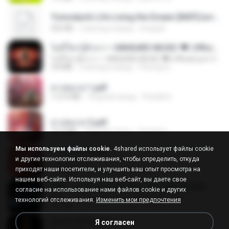
Tomodachi Life Living the Dream [NSP].torrent
252 KB
2 месяца назад
margob
ไม่มีใครรู้ตัวเรา– UNHEARD MUSIC 🖤| Official Lyric Video | เพลงสู้ชีวิต
ไม่มีใครรู้ตัวเรา– UNHEARD MUSIC 🖤| Official Lyric Video | เพลงสู้ชีวิต
4.8 MB
3 месяца назад
Peeraya L.
สาปสมรส 1.pdf
112.4 MB
18 дней назад
Pandarin
สาปสมรส 3.pdf
73.4 MB
18 дней назад
Pandarin
Мы используем файлы cookie.
4shared использует файлы cookie
สาปสมรส 4.pdf
и другие технологии отслеживания, чтобы определить, откуда
CamScanner
приходят наши посетители, и улучшить ваш опыт просмотра на
73.1 MB
18 дней назад
Pandarin
нашем веб-сайте. Используя наш веб-сайт, вы даете свое
KRK - เธอทิ้งฉันไว้ Ft.N/A , HK [Official MV]
согласие на использование нами файлов cookie и других
KRK - เธอทิ้งฉันไว้ Ft.N/A , HK [Official MV]
технологий отслеживания.
Изменить мои предпочтения
4.6 MB
8 месяцев назад
นวมินทร์
ฉันมันก็ดีได้แค่นี้
Я согласен