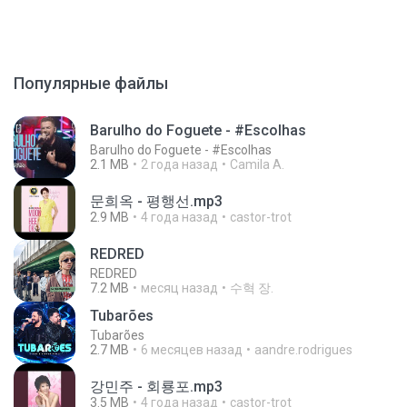
Популярные файлы
Barulho do Foguete - #Escolhas
Barulho do Foguete - #Escolhas
2.1 MB
2 года назад
Camila A.
문희옥 - 평행선.mp3
2.9 MB
4 года назад
castor-trot
REDRED
REDRED
7.2 MB
месяц назад
수혁 장.
Tubarões
Tubarões
2.7 MB
6 месяцев назад
aandre.rodrigues
강민주 - 회룡포.mp3
3.5 MB
4 года назад
castor-trot