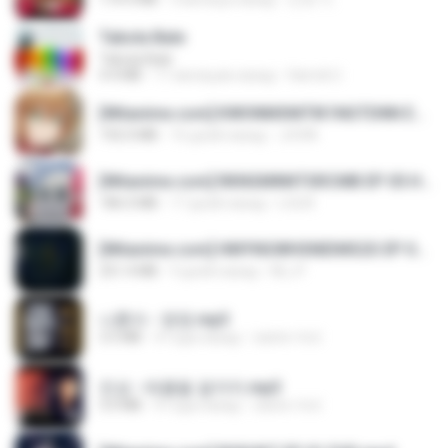
Tabola Bale
Tabola Bale
4.4 MB
11 месяцев назад
Hamdi U.
[Witanime.com] KWONMSNITIK1NGTDNN EP 04 HD.mp4
192.0 MB
16 дней назад
JUVIA
[Witanime.com] RKNGMNNTSRCMB EP 05 HD.mp4
186.0 MB
17 дней назад
LOLKI
[Witanime.com] HMYNGWHSNIDMS2S EP 05 HD.mp4
251.4 MB
9 дней назад
KILJY
나훈아 - 영영.mp3
3.5 MB
4 года назад
castor-trot
진성 - 태클을 걸지마.mp3
3.0 MB
4 года назад
castor-trot