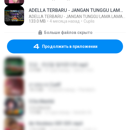
ADELLA TERBARU - JANGAN TUNGGU LAMA LAMA - GELAS RETAK - OM ADELLA FULL ALBUM TERBARU 2026
ADELLA TERBARU - JANGAN TUNGGU LAMA LAMA - GELAS RETAK - OM ADELLA FULL ALBUM TERBARU 2026
133.0 MB
4 месяца назад
Cuplis
Больше файлов скрыто
Продолжить в приложении
진성 - 천년을 빌려준다면.mp3
3.4 MB
4 года назад
castor-trot
สาปสมรส 2.pdf
78.3 MB
18 дней назад
Pandarin
5 Da Manhã
5 Da Manhã
7.0 MB
2 года назад
leandro A.
Air Hostess S01 E01.mp4
174.4 MB
3 месяца назад
민호 이.