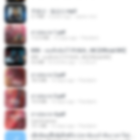
주병선 - 칠갑산.mp3
3.7 MB
4 years ago
castor-trot
สาปสมรส 1.pdf
112.4 MB
16 days ago
Pandarin
KRK - เธอทิ้งฉันไว้ Ft.N/A , HK [Official MV]
KRK - เธอทิ้งฉันไว้ Ft.N/A , HK [Official MV]
4.6 MB
8 months ago
นวมินทร์
สาปสมรส 2.pdf
78.3 MB
16 days ago
Pandarin
สาปสมรส 3.pdf
73.4 MB
16 days ago
Pandarin
สาปสมรส 4.pdf
CamScanner
73.1 MB
16 days ago
Pandarin
ເຊົາຮ້ອງເຖົ້າຊິເອົາທໍ່ໃດ (เซาฮ้องเถ้าสิเอาเท่าใด) ບຸນເກີດ ຫນູຫ່ວງ ft. ໂສພາ ຈຸນທະລາ