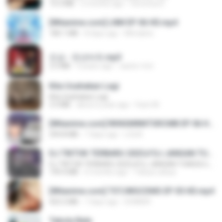
14.3 MB
2 months ago
Veronica D.
[Witanime.com] LNM EP 06 HD.mp4
180.1 MB
8 days ago
MUrabito
진성 - 천년바위.mp3
2.5 MB
4 years ago
castor-trot
Kita Usahakan Lagi
Kita Usahakan Lagi
3.3 MB
about a year ago
Fazri M.
[Witanime.com] RKNGMNNTSRCMB EP 06 HD.mp4
294.8 MB
7 days ago
LOLKI
DJ TIKTOK TERBARU 2025🎵DJ JANGAN TUNGGU LAMA LAMA NANTI LAMA LAMA 🎵DJ SEDIA AKU SEBELUM HUJAN
DJ TIKTOK TERBARU 2025🎵DJ JANGAN TUNGGU LAMA LAMA NANTI LAMA LAMA 🎵DJ SEDIA AKU SEBELUM HUJAN
199.4 MB
6 months ago
Yahya Lahiya
[Witanime.com] TSTJWGCDMS EP 05 HD.mp4
423.2 MB
7 days ago
DOMISR
Tabola Bale