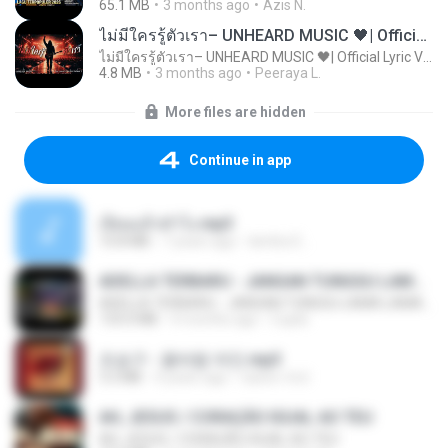
65.1 MB
3 months ago
Azis N.
ไม่มีใครรู้ตัวเรา– UNHEARD MUSIC 🖤| Official Lyric Video | เพลงสู้ชีวิต
ไม่มีใครรู้ตัวเรา– UNHEARD MUSIC 🖤| Official Lyric Video | เพลงสู้ชีวิต
4.8 MB
3 months ago
Peeraya L.
More files are hidden
Continue in app
เงี่ยนแล้วทำไง.mp3
10.8 MB
7 years ago
lambcr2 ..
ADELLA TERBARU - JANGAN TUNGGU LAMA LAMA - GELAS RETAK - OM ADELLA FULL ALBUM TERBARU 2026
ADELLA TERBARU - JANGAN TUNGGU LAMA LAMA - GELAS RETAK - OM ADELLA FULL ALBUM TERBARU 2026
133.0 MB
4 months ago
Cuplis
조승구 - 꽃바람 여인.mp3
3.2 MB
4 years ago
castor-trot
AH, JESUS / CORAÇÃO IGUAL AO TEU
AH, JESUS / CORAÇÃO IGUAL AO TEU