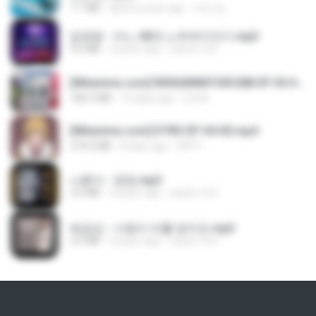
7.1 MB
about a year ago
지빈 임.
임영웅 - 어느 60대 노부부이야기.mp3
4.6 MB
4 years ago
castor-trot
[Witanime.com] RKNGMNNTSRCMB EP 05 HD.mp4
186.0 MB
14 days ago
LOLKI
[Witanime.com] DTRD EP 04 HD.mp4
279.0 MB
8 days ago
DRTY
나훈아 - 영영.mp3
3.5 MB
4 years ago
castor-trot
배금성 - 사랑이 비를 맞아요.mp3
3.5 MB
4 years ago
castor-trot