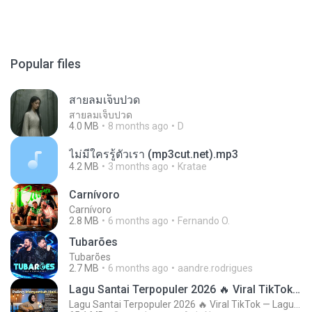
Popular files
สายลมเจ็บปวด
สายลมเจ็บปวด
4.0 MB
8 months ago
D
ไม่มีใครรู้ตัวเรา (mp3cut.net).mp3
4.2 MB
3 months ago
Kratae
Carnívoro
Carnívoro
2.8 MB
6 months ago
Fernando O.
Tubarões
Tubarões
2.7 MB
6 months ago
aandre.rodrigues
Lagu Santai Terpopuler 2026 🔥 Viral TikTok — Lagu Pop Indonesia Terbaru & Paling Hits 2026
Lagu Santai Terpopuler 2026 🔥 Viral TikTok — Lagu Pop Indonesia Terbaru & Paling Hits 2026