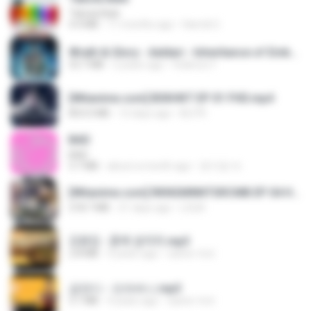
Tabola Bale
4.4 MB
11 months ago
Hamdi U.
Wrath & Glory - Aeldari - Inheritance of Embers.pdf
53.7 MB
2 years ago
federico f
[Witanime.com] BSKHKT EP 01 FHD.mp4
853.0 MB
12 days ago
BLITR
BAD
BAD
3.7 MB
about a month ago
문지영 여.
[Witanime.com] RKNGMNNTSRCMB EP 04 HD.mp4
218.7 MB
21 days ago
LOLKI
김용임 - 흙에 살리라.mp3
2.8 MB
4 years ago
castor-trot
금잔디 - 오라버니.mp3
3.1 MB
4 years ago
castor-trot