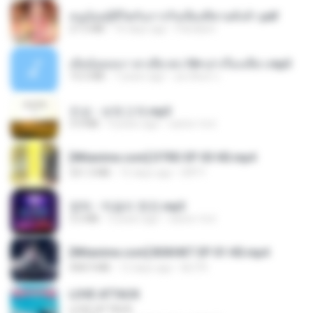
หนูน้อยสู้ชีวิตกับภารกิจเลี้ยงพี่ชายทั้งห้า.pdf
27.2 MB
16 days ago
Pandarin
เมียน้อยเหงา พาเสียวค่ะ18+เล่าเรื่องเสียว.mp3
14.2 MB
7 years ago
อมรพันธ์ จ.
진성 - 보릿고개.mp3
3.4 MB
4 years ago
castor-trot
[Witanime.com] DTRD EP 03 HD.mp4
321.3 MB
15 days ago
DRTY
영탁 - 막걸리 한잔.mp3
3.2 MB
3 years ago
castor-trot
[Witanime.com] BSKHKT EP 01 HD.mp4
408.9 MB
12 days ago
BLITR
LOVE ATTACK
LOVE ATTACK