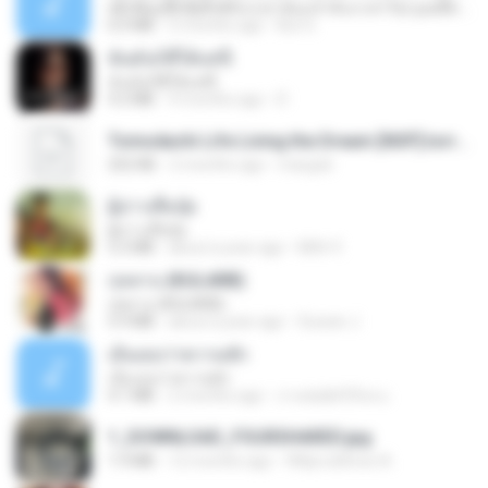
ເຊົາຮ້ອງເຖົ້າຊິເອົາທໍ່ໃດ (เซาฮ้องเถ้าสิเอาเท่าใด) ບຸນເກີດ ຫນູຫ່ວງ ft. ໂສພາ ຈຸນທະລາ
6.0 MB
2 months ago
But G.
ฉันมันก็ดีได้แค่นี้
ฉันมันก็ดีได้แค่นี้
4.2 MB
9 months ago
D
Tomodachi Life Living the Dream [NSP].torrent
252 KB
2 months ago
margob
ผู้บ่าวเสื้อปุ๋ย
ผู้บ่าวเสื้อปุ๋ย
5.2 MB
about a year ago
Mith 9.
กุหลาบ (KULARB)
กุหลาบ (KULARB)
5.9 MB
about a year ago
Suwan J.
เอิ้นเธอว่าความฮัก
เอิ้นเธอว่าความฮัก
4.1 MB
2 months ago
ถามพ่อ&#39;พ ม.
1_DOWNLOAD_FOURSHARED.jpg
1.9 MB
12 months ago
Wtlprodthree A.