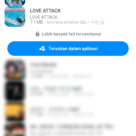
LOVE ATTACK
LOVE ATTACK
7.1 MB
kira-kira setahun lalu
지빈 임.
Lebih banyak fail tersembunyi
Teruskan dalam aplikasi
5 Da Manhã
5 Da Manhã
7.0 MB
2 tahun lalu
leandro A.
강진 - 막걸리 한 잔.mp3
3.8 MB
4 tahun lalu
castor-trot
금잔디 - 오라버니.mp3
3.1 MB
4 tahun lalu
castor-trot
AH, JESUS / CORAÇÃO IGUAL AO TEU
AH, JESUS / CORAÇÃO IGUAL AO TEU