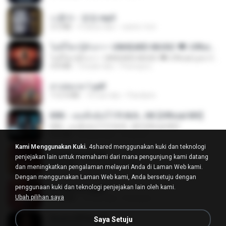
나훈아 - 영영.mp3
3.5 MB
4 tahun lalu
castor-trot
ไม่มีใครรู้ตัวเรา– UNHEARD MUSIC 🖤| Official Lyric Video | เพลงสู้ชีวิต
ไม่มีใครรู้ตัวเรา– UNHEARD MUSIC 🖤| Official Lyric Video | เพลงสู้ชีวิต
4.8 MB
3 bulan lalu
Peeraya L.
สาปสมรส 1.pdf
112.4 MB
16 hari lalu
Pandarin
KRK - เธอทิ้งฉันไว้ Ft.N/A , HK [Official MV]
KRK - เธอทิ้งฉันไว้ Ft.N/A , HK [Official MV]
4.6 MB
8 bulan lalu
นวมินทร์
Kami Menggunakan Kuki.
4shared menggunakan kuki dan teknologi
สาปสมรส 2.pdf
penjejakan lain untuk memahami dari mana pengunjung kami datang
78.3 MB
16 hari lalu
Pandarin
dan meningkatkan pengalaman melayari Anda di Laman Web kami.
Dengan menggunakan Laman Web kami, Anda bersetuju dengan
penggunaan kuki dan teknologi penjejakan lain oleh kami.
สาปสมรส 3.pdf
Ubah pilihan saya
73.4 MB
16 hari lalu
Pandarin
ฉันมันก็ดีได้แค่นี้
Saya Setuju