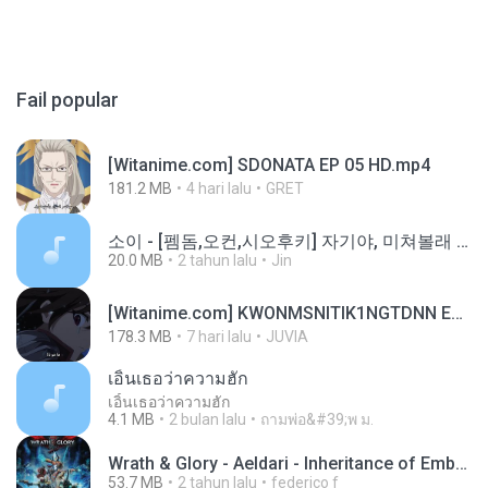
Fail popular
[Witanime.com] SDONATA EP 05 HD.mp4
181.2 MB
4 hari lalu
GRET
소이 - [펨돔,오컨,시오후키] 자기야, 미쳐볼래 #남성향 #ASMR #펨돔 #여공남수 #19금.mp3
20.0 MB
2 tahun lalu
Jin
[Witanime.com] KWONMSNITIK1NGTDNN EP 05 HD.mp4
178.3 MB
7 hari lalu
JUVIA
เอิ้นเธอว่าความฮัก
เอิ้นเธอว่าความฮัก
4.1 MB
2 bulan lalu
ถามพ่อ&#39;พ ม.
Wrath & Glory - Aeldari - Inheritance of Embers.pdf
53.7 MB
2 tahun lalu
federico f