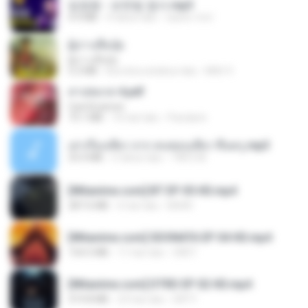
임영웅 - 보랏빛 엽서.mp3
4.4 MB
4 tahun lalu
castor-trot
ผู้บ่าวเสื้อปุ๋ย
ผู้บ่าวเสื้อปุ๋ย
5.2 MB
kira-kira setahun lalu
Mith 9.
สาปสมรส 4.pdf
CamScanner
73.1 MB
16 hari lalu
Pandarin
เล่าเรื่องเสียว จาก คนชอบเสียว ขึ้นครู.mp3
33.4 MB
5 tahun lalu
TNP2 M.
[Witanime.com] BT EP 05 HD.mp4
287.6 MB
6 hari lalu
BAXK
[Witanime.com] SDONATA EP 04 HD.mp4
154.5 MB
11 hari lalu
GRET
[Witanime.com] DTRD EP 02 HD.mp4
319.8 MB
23 hari lalu
DRTY