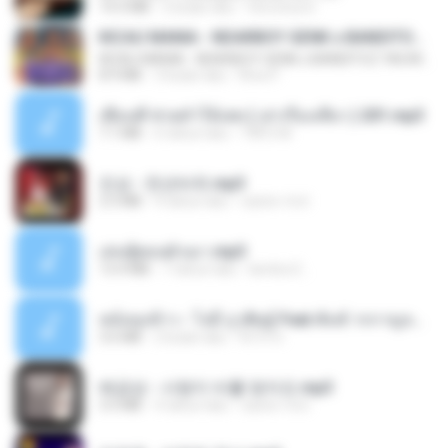
14.3 MB
2 bulan lalu
Veronica D.
KICAU MANIA - NDARBOY GENK x BANDITOZ YAOW 86 (OFFICIAL LYRIC VIDEO) GAS POL NDANGAK
KICAU MANIA - NDARBOY GENK x BANDITOZ YAOW 86 (OFFICIAL LYRIC VIDEO) GAS POL NDANGAK
8.9 MB
3 bulan lalu
Rina P.
เพื่อนพี่ ช่วยทำให้เสด ( เล่าเรื่องเสียว ) 201.mp3
7.1 MB
6 tahun lalu
TNP2 M.
진성 - 천년바위.mp3
2.5 MB
4 tahun lalu
castor-trot
เล่นชู้ตอนผัวเมา.mp3
13.4 MB
7 tahun lalu
lambcr2 ..
หม้อหุงข้าว - โจอี้ ภูวศิษฐ์ Feat.พั้นช์ วรกาญจน์-315237.mp3
3.6 MB
2 bulan lalu
จิ๊กโก๋ ส.
배금성 - 사랑이 비를 맞아요.mp3
3.5 MB
4 tahun lalu
castor-trot