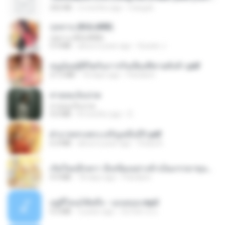
252 KB
2 months ago
margob
กุหลาบ (KULARB)
กุหลาบ (KULARB)
5.9 MB
about a year ago
Suwan J.
หนูน้อยสู้ชีวิตกับภารกิจเลี้ยงพี่ชายทั้งห้า.pdf
27.2 MB
18 days ago
Pandarin
สายลมเจ็บปวด
สายลมเจ็บปวด
4.0 MB
8 months ago
D
ฝ่าบาททรงพระเจริญหมื่นปี1.pdf
6.4 MB
about a year ago
Orasa K.
เกิดใหม่อีกครา อี๋เหนียงอย่างข้าเป็นภรรยาขุนนาง 1_ST.pdf
4.9 MB
18 days ago
Pandarin
อยู่ที่ไหนก็คิดถึง - เมนทอล.mp3
4.2 MB
2 years ago
มันไม้สาย ม.