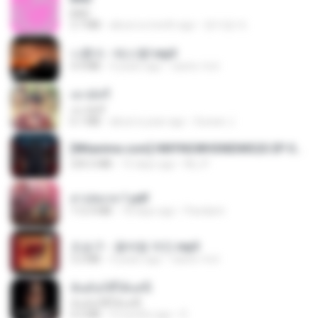
BAD
3.7 MB
about a month ago
문지영 여.
나훈아 - 테스형!.mp3
4.4 MB
4 years ago
castor-trot
เขามัทรี
เขามัทรี
6.1 MB
about a year ago
Suwan J.
[Witanime.com] HMYNGWHSNIDMS2S EP 04 HD.mp4
235.5 MB
15 days ago
KILJY
สาปสมรส 1.pdf
112.4 MB
18 days ago
Pandarin
조승구 - 꽃바람 여인.mp3
3.2 MB
4 years ago
castor-trot
ฉันมันก็ดีได้แค่นี้
ฉันมันก็ดีได้แค่นี้
4.2 MB
9 months ago
D