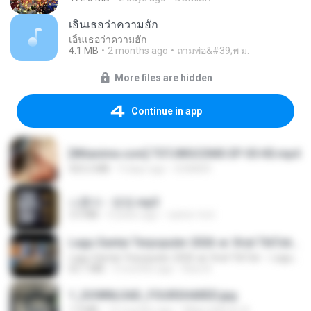
เอิ้นเธอว่าความฮัก
เอิ้นเธอว่าความฮัก
4.1 MB
2 months ago
ถามพ่อ&#39;พ ม.
More files are hidden
Continue in app
[Witanime.com] TSTJWGCDMS EP 05 HD.mp4
423.2 MB
9 days ago
DOMISR
나훈아 - 영영.mp3
3.5 MB
4 years ago
castor-trot
Lagu Santai Terpopuler 2026 🔥 Viral TikTok — Lagu Pop Indonesia Terbaru & Paling Hits 2026
Lagu Santai Terpopuler 2026 🔥 Viral TikTok — Lagu Pop Indonesia Terbaru & Paling Hits 2026
65.1 MB
3 months ago
Azis N.
1_DOWNLOAD_FOURSHARED.jpg
1.9 MB
12 months ago
Wtlprodthree A.