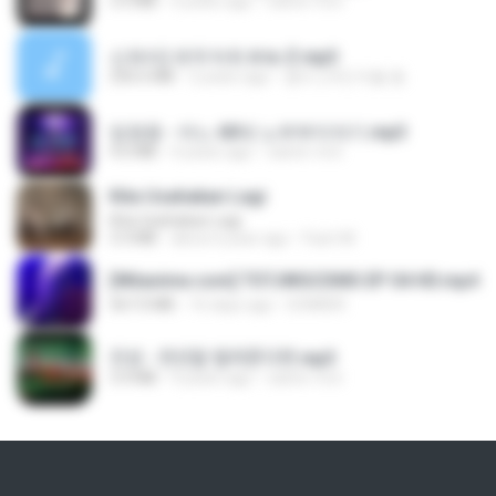
3.5 MB
4 years ago
castor-trot
신유리) 유두자위 A to Z.mp3
256.6 MB
2 years ago
좀비고4인커플 좀.
임영웅 - 어느 60대 노부부이야기.mp3
4.6 MB
4 years ago
castor-trot
Kita Usahakan Lagi
Kita Usahakan Lagi
3.3 MB
about a year ago
Fazri M.
[Witanime.com] TSTJWGCDMS EP 04 HD.mp4
567.0 MB
16 days ago
DOMISR
진성 - 천년을 빌려준다면.mp3
3.4 MB
4 years ago
castor-trot