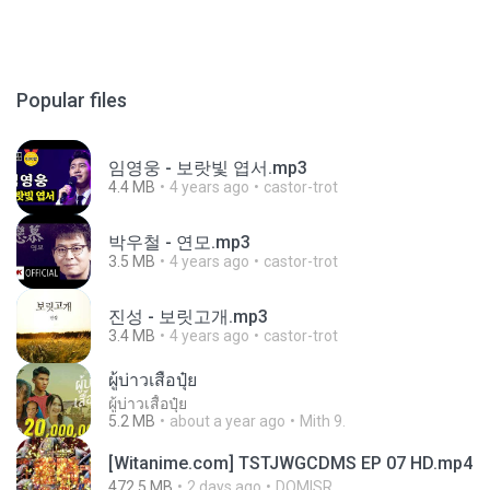
Popular files
임영웅 - 보랏빛 엽서.mp3
4.4 MB
4 years ago
castor-trot
박우철 - 연모.mp3
3.5 MB
4 years ago
castor-trot
진성 - 보릿고개.mp3
3.4 MB
4 years ago
castor-trot
ผู้บ่าวเสื้อปุ๋ย
ผู้บ่าวเสื้อปุ๋ย
5.2 MB
about a year ago
Mith 9.
[Witanime.com] TSTJWGCDMS EP 07 HD.mp4
472.5 MB
2 days ago
DOMISR