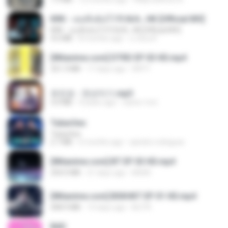
KRK - เธอทิ้งฉันไว้ Ft.N/A , HK [Official MV]
KRK - เธอทิ้งฉันไว้ Ft.N/A , HK [Official MV]
4.6 MB
8 months ago
นวมินทร์
[Witanime.com] DTRD EP 03 HD.mp4
321.3 MB
17 days ago
DRTY
유진표 - 천년지기.mp3
3.0 MB
4 years ago
castor-trot
Tubarões
Tubarões
2.7 MB
6 months ago
aandre.rodrigues
[Witanime.com] BT EP 03 HD.mp4
250.0 MB
21 days ago
BAXK
[Witanime.com] BSKHKT EP 01 HD.mp4
408.9 MB
14 days ago
BLITR
BAD