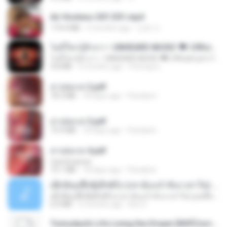
Air Hostess S01 E01.mp4
174.4 MB
3 months ago
민호 이.
ไม่มีใครรู้ตัวเรา– UNHEARD MUSIC 🖤| Official Lyric Video | เพลงสู้ชีวิต
ไม่มีใครรู้ตัวเรา– UNHEARD MUSIC 🖤| Official Lyric Video | เพลงสู้ชีวิต
4.8 MB
3 months ago
Peeraya L.
สาปสมรส 2.pdf
78.3 MB
18 days ago
Pandarin
สาปสมรส 3.pdf
73.4 MB
18 days ago
Pandarin
สาปสมรส 4.pdf
CamScanner
73.1 MB
18 days ago
Pandarin
ເຊົາຮ້ອງເຖົ້າຊິເອົາທໍ່ໃດ (เซาฮ้องเถ้าสิเอาเท่าใด) ບຸນເກີດ ຫນູຫ່ວງ ft. ໂສພາ ຈຸນທະລາ
ເຊົາຮ້ອງເຖົ້າຊິເອົາທໍ່ໃດ (เซาฮ้องเถ้าสิเอาเท่าใด) ບຸນເກີດ ຫນູຫ່ວງ ft. ໂສພາ ຈຸນທະລາ
6.0 MB
2 months ago
But G.
Tomodachi Life Living the Dream [NSP].torrent