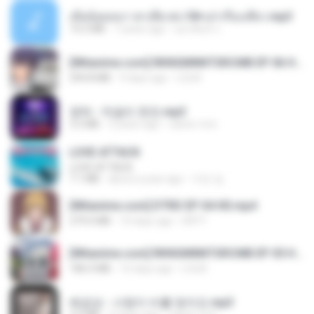
เมียน้อยเหงา พาเสียวค่ะ18+เล่าเรื่องเสียว.mp3
14.2 MB
7 years ago
อมรพันธ์ จ.
[Witanime.com] RKNGMNNTSRCMB EP 06 HD.mp4
294.8 MB
9 days ago
LOLKI
영탁 - 막걸리 한잔.mp3
3.2 MB
3 years ago
castor-trot
LOVE ATTACK
LOVE ATTACK
7.1 MB
about a year ago
지빈 임.
[Witanime.com] DTRD EP 04 HD.mp4
279.0 MB
10 days ago
DRTY
[Witanime.com] RKNGMNNTSRCMB EP 05 HD.mp4
186.0 MB
16 days ago
LOLKI
배금성 - 사랑이 비를 맞아요.mp3