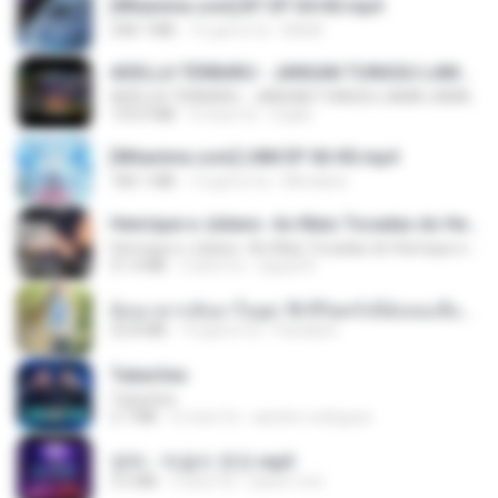
[Witanime.com] BT EP 04 HD.mp4
248.7 MB
16 giorni fa
BAXK
ADELLA TERBARU - JANGAN TUNGGU LAMA LAMA - GELAS RETAK - OM ADELLA FULL ALBUM TERBARU 2026
ADELLA TERBARU - JANGAN TUNGGU LAMA LAMA - GELAS RETAK - OM ADELLA FULL ALBUM TERBARU 2026
133.0 MB
4 mesi fa
Cuplis
[Witanime.com] LNM EP 06 HD.mp4
180.1 MB
12 giorni fa
MUrabito
Henrique e Juliano -As Mais Tocadas do Henrique e Juliano 2021 -Top Sertanejo 2021,Cd Completo 2021
Henrique e Juliano -As Mais Tocadas do Henrique e Juliano 2021 -Top Sertanejo 2021,Cd Completo 2021
51.4 MB
2 anni fa
raquel R.
ย้อนเวลากลับมาในยุค 70 ชีวิตครั้งนี้ฉันขอเลือกเอง จบ.pdf
32.8 MB
19 giorni fa
Pandarin
Tubarões
Tubarões
2.7 MB
6 mesi fa
aandre.rodrigues
영탁 - 막걸리 한잔.mp3
3.2 MB
3 anni fa
castor-trot