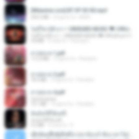
[Witanime.com] BT EP 03 HD.mp4
250.0 MB
23 giorni fa
BAXK
ไม่มีใครรู้ตัวเรา– UNHEARD MUSIC 🖤| Official Lyric Video | เพลงสู้ชีวิต
ไม่มีใครรู้ตัวเรา– UNHEARD MUSIC 🖤| Official Lyric Video | เพลงสู้ชีวิต
4.8 MB
3 mesi fa
Peeraya L.
สาปสมรส 1.pdf
112.4 MB
19 giorni fa
Pandarin
สาปสมรส 2.pdf
78.3 MB
19 giorni fa
Pandarin
สาปสมรส 4.pdf
CamScanner
73.1 MB
19 giorni fa
Pandarin
ฉันมันก็ดีได้แค่นี้
ฉันมันก็ดีได้แค่นี้
4.2 MB
9 mesi fa
D
ເຊົາຮ້ອງເຖົ້າຊິເອົາທໍ່ໃດ (เซาฮ้องเถ้าสิเอาเท่าใด) ບຸນເກີດ ຫນູຫ່ວງ ft. ໂສພາ ຈຸນທະລາ