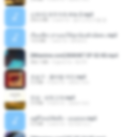
신유리) 유두자위 A to Z.mp3
256.6 MB
2 anni fa
좀비고4인커플 좀.
เรื่องเสียว สาแอบให้ลูกน้องผัวเย็ดคะ.mp3
13.6 MB
7 anni fa
lambcr2 ..
[Witanime.com] BSKHKT EP 02 HD.mp4
406.1 MB
9 giorni fa
BLITR
조승구 - 꽃바람 여인.mp3
3.2 MB
4 anni fa
castor-trot
진성 - 보릿고개.mp3
3.4 MB
4 anni fa
castor-trot
อยู่ที่ไหนก็คิดถึง - เมนทอล.mp3
4.2 MB
2 anni fa
มันไม้สาย ม.