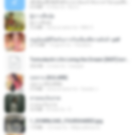
ເຊົາຮ້ອງເຖົ້າຊິເອົາທໍ່ໃດ (เซาฮ้องเถ้าสิเอาเท่าใด) ບຸນເກີດ ຫນູຫ່ວງ ft. ໂສພາ ຈຸນທະລາ
6.0 MB
2 mesi fa
But G.
ผู้บ่าวเสื้อปุ๋ย
ผู้บ่าวเสื้อปุ๋ย
5.2 MB
circa un anno fa
Mith 9.
หนูน้อยสู้ชีวิตกับภารกิจเลี้ยงพี่ชายทั้งห้า.pdf
27.2 MB
19 giorni fa
Pandarin
Tomodachi Life Living the Dream [NSP].torrent
252 KB
2 mesi fa
margob
กุหลาบ (KULARB)
กุหลาบ (KULARB)
5.9 MB
circa un anno fa
Suwan J.
สายลมเจ็บปวด
สายลมเจ็บปวด
4.0 MB
8 mesi fa
D
1_DOWNLOAD_FOURSHARED.jpg
1.9 MB
12 mesi fa
Wtlprodthree A.