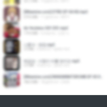
321.3 MB
19 giorni fa
DRTY
[Witanime.com] DTRD EP 04 HD.mp4
279.0 MB
11 giorni fa
DRTY
Air Hostess S01 E01.mp4
174.4 MB
3 mesi fa
민호 이.
나훈아 - 영영.mp3
3.5 MB
4 anni fa
castor-trot
배금성 - 사랑이 비를 맞아요.mp3
3.5 MB
4 anni fa
castor-trot
[Witanime.com] RKNGMNNTSRCMB EP 05 HD.mp4
186.0 MB
18 giorni fa
LOLKI