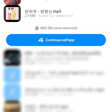
문희옥 - 평행선.mp3
2.9 MB
4 anni fa
castor-trot
Altri file sono nascosti
Continua nell'app
KRK - เธอทิ้งฉันไว้ Ft.N/A , HK [Official MV]
KRK - เธอทิ้งฉันไว้ Ft.N/A , HK [Official MV]
4.6 MB
8 mesi fa
นวมินทร์
หม้อหุงข้าว - โจอี้ ภูวศิษฐ์ Feat.พั้นช์ วรกาญจน์-315237.mp3
3.6 MB
2 mesi fa
จิ๊กโก๋ ส.
เมียน้อยเหงา พาเสียวค่ะ18+เล่าเรื่องเสียว.mp3
14.2 MB
7 anni fa
อมรพันธ์ จ.
김용임 - 흙에 살리라.mp3
2.8 MB
4 anni fa
castor-trot