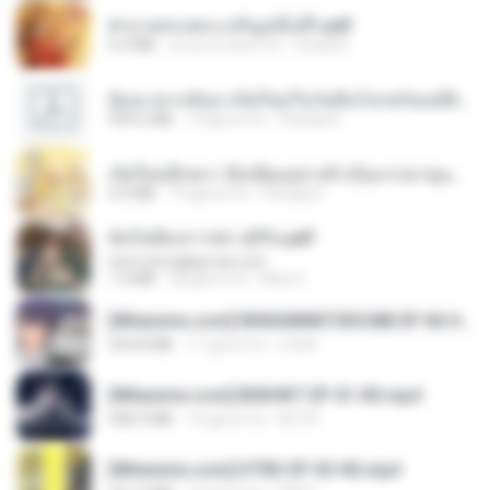
ฝ่าบาททรงพระเจริญหมื่นปี1.pdf
6.4 MB
circa un anno fa
Orasa K.
ย้อนเวลากลับมาเกิดใหม่ในวันสิ้นโลกพร้อมมิติส่วนตัว 1-443 [จบ] - 揍趴长颈鹿.pdf
499.6 MB
19 giorni fa
Pandarin
เกิดใหม่อีกครา อี๋เหนียงอย่างข้าเป็นภรรยาขุนนาง 1_ST.pdf
4.9 MB
19 giorni fa
Pandarin
ฉันไม่ต้องการพร สุจิรัน.pdf
tanmobza@gmail.com
1.4 MB
28 giorni fa
Mob K.
[Witanime.com] RKNGMNNTSRCMB EP 06 HD.mp4
294.8 MB
11 giorni fa
LOLKI
[Witanime.com] BSKHKT EP 01 HD.mp4
408.9 MB
16 giorni fa
BLITR
[Witanime.com] DTRD EP 03 HD.mp4