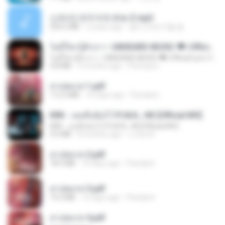
신유리) 유두자위 A to Z.mp3
256.6 MB
2 years ago
좀비고4인커플 좀.
ไม่มีใครรู้ตัวเรา– UNHEARD MUSIC 🖤| Official Lyric Video | เพลงสู้ชีวิต
ไม่มีใครรู้ตัวเรา– UNHEARD MUSIC 🖤| Official Lyric Video | เพลงสู้ชีวิต
4.8 MB
3 months ago
Peeraya L.
สาปสมรส 1.pdf
112.4 MB
16 days ago
Pandarin
KRK - เธอทิ้งฉันไว้ Ft.N/A , HK [Official MV]
KRK - เธอทิ้งฉันไว้ Ft.N/A , HK [Official MV]
4.6 MB
8 months ago
นวมินทร์
สาปสมรส 2.pdf
78.3 MB
16 days ago
Pandarin
สาปสมรส 3.pdf
73.4 MB
16 days ago
Pandarin
สาปสมรส 4.pdf