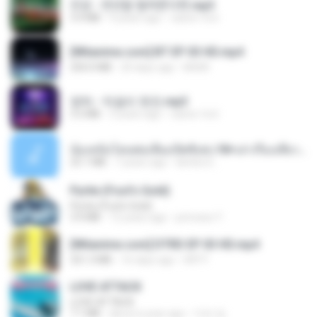
진성 - 천년을 빌려준다면.mp3
3.4 MB
4 years ago
castor-trot
[Witanime.com] BT EP 03 HD.mp4
250.0 MB
20 days ago
BAXK
영탁 - 막걸리 한잔.mp3
3.2 MB
3 years ago
castor-trot
น้องหนิงโดนพ่อเลี้ยงเปิดซิงค่ะ18+เล่าเรื่องเสียว.mp3
25.1 MB
7 years ago
lambcr2 ..
Pyrite (Fool's Gold)
Pyrite (Fool's Gold)
3.4 MB
12 years ago
princess Y.
[Witanime.com] DTRD EP 03 HD.mp4
321.3 MB
16 days ago
DRTY
LOVE ATTACK
LOVE ATTACK
7.1 MB
about a year ago
지빈 임.