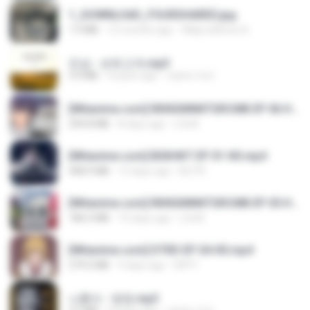
1_DOWNLOAD_FOURSHARED.jpg
1.9 MB
12 months ago
Wtlprodthree A.
진성 - 보릿고개.mp3
3.4 MB
4 years ago
castor-trot
[Witanime.com] RKNGMNNTSRCMB EP 06 HD.mp4
294.8 MB
8 days ago
LOLKI
[Witanime.com] BSKHKT EP 01 HD.mp4
408.9 MB
13 days ago
BLITR
[Witanime.com] RKNGMNNTSRCMB EP 05 HD.mp4
186.0 MB
15 days ago
LOLKI
[Witanime.com] DTRD EP 04 HD.mp4
279.0 MB
9 days ago
DRTY
나훈아 - 영영.mp3