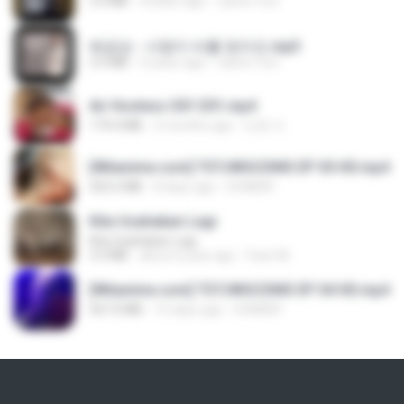
3.5 MB
4 years ago
castor-trot
배금성 - 사랑이 비를 맞아요.mp3
3.5 MB
4 years ago
castor-trot
Air Hostess S01 E01.mp4
174.4 MB
3 months ago
민호 이.
[Witanime.com] TSTJWGCDMS EP 05 HD.mp4
423.2 MB
8 days ago
DOMISR
Kita Usahakan Lagi
Kita Usahakan Lagi
3.3 MB
about a year ago
Fazri M.
[Witanime.com] TSTJWGCDMS EP 04 HD.mp4
567.0 MB
15 days ago
DOMISR