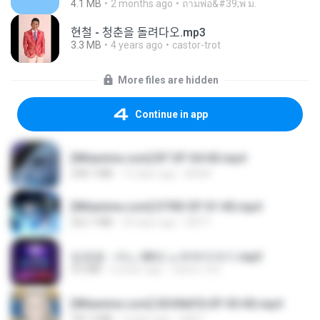
4.1 MB
2 months ago
ถามพ่อ&#39;พ ม.
현철 - 청춘을 돌려다오.mp3
3.3 MB
4 years ago
castor-trot
More files are hidden
Continue in app
[Witanime.com] BT EP 04 HD.mp4
248.7 MB
13 days ago
BAXK
[Witanime.com] DTRD EP 01 HD.mp4
262.7 MB
30 days ago
DRTY
임영웅 - 어느 60대 노부부이야기.mp3
4.6 MB
4 years ago
castor-trot
[Witanime.com] SDONATA EP 05 HD.mp4
181.2 MB
4 days ago
GRET