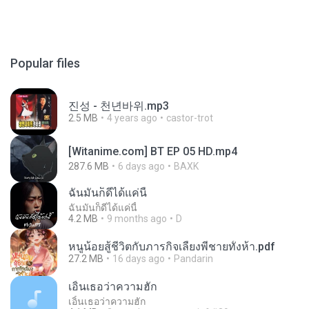
Popular files
진성 - 천년바위.mp3
2.5 MB
4 years ago
castor-trot
[Witanime.com] BT EP 05 HD.mp4
287.6 MB
6 days ago
BAXK
ฉันมันก็ดีได้แค่นี้
ฉันมันก็ดีได้แค่นี้
4.2 MB
9 months ago
D
หนูน้อยสู้ชีวิตกับภารกิจเลี้ยงพี่ชายทั้งห้า.pdf
27.2 MB
16 days ago
Pandarin
เอิ้นเธอว่าความฮัก
เอิ้นเธอว่าความฮัก