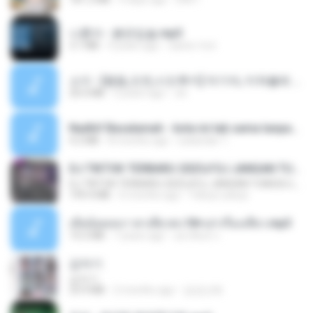
나훈아 - 붉은입술.mp3
3.1 MB
4 years ago
castor-trot
소이 - [펨돔,오컨,시오후키] 자기야, 미쳐볼래 #남성향 #ASMR #펨돔 #여공남수 #19금.mp3
20.0 MB
2 years ago
Jin
Nadhif Basalamah - kota ini tak sama tanpamu (Official Lyric Video).mp3
4.2 MB
8 months ago
sukandar T.
DJ TIKTOK TERBARU 2025🎵DJ JANGAN TUNGGU LAMA LAMA NANTI LAMA LAMA 🎵DJ SEDIA AKU SEBELUM HUJAN
DJ TIKTOK TERBARU 2025🎵DJ JANGAN TUNGGU LAMA LAMA NANTI LAMA LAMA 🎵DJ SEDIA AKU SEBELUM HUJAN
199.4 MB
6 months ago
Yahya Lahiya
เมียน้อยเหงา พาเสียวค่ะ18+เล่าเรื่องเสียว.mp3
14.2 MB
7 years ago
อมรพันธ์ จ.
갑자기
갑자기
23.9 MB
2 months ago
금금선화