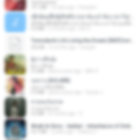
CamScanner
73.1 MB
16 days ago
Pandarin
ເຊົາຮ້ອງເຖົ້າຊິເອົາທໍ່ໃດ (เซาฮ้องเถ้าสิเอาเท่าใด) ບຸນເກີດ ຫນູຫ່ວງ ft. ໂສພາ ຈຸນທະລາ
ເຊົາຮ້ອງເຖົ້າຊິເອົາທໍ່ໃດ (เซาฮ้องเถ้าสิเอาเท่าใด) ບຸນເກີດ ຫນູຫ່ວງ ft. ໂສພາ ຈຸນທະລາ
6.0 MB
2 months ago
But G.
Tomodachi Life Living the Dream [NSP].torrent
252 KB
2 months ago
margob
ผู้บ่าวเสื้อปุ๋ย
ผู้บ่าวเสื้อปุ๋ย
5.2 MB
about a year ago
Mith 9.
กุหลาบ (KULARB)
กุหลาบ (KULARB)
5.9 MB
about a year ago
Suwan J.
สายลมเจ็บปวด
สายลมเจ็บปวด
4.0 MB
8 months ago
D
Wrath & Glory - Aeldari - Inheritance of Embers.pdf
53.7 MB
2 years ago
federico f