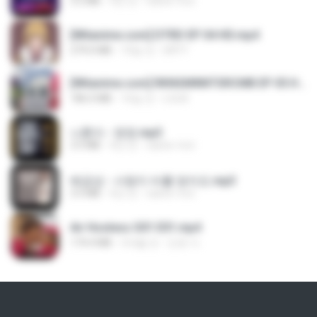
3.2 MB
3년 전
castor-trot
[Witanime.com] DTRD EP 04 HD.mp4
279.0 MB
10일 전
DRTY
[Witanime.com] RKNGMNNTSRCMB EP 05 HD.mp4
186.0 MB
16일 전
LOLKI
나훈아 - 영영.mp3
3.5 MB
4년 전
castor-trot
배금성 - 사랑이 비를 맞아요.mp3
3.5 MB
4년 전
castor-trot
Air Hostess S01 E01.mp4
174.4 MB
3개월 전
민호 이.