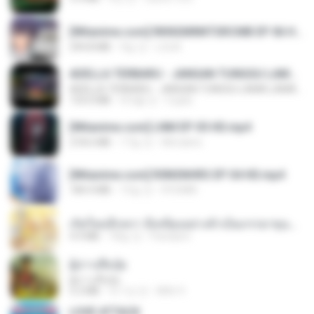
[Witanime.com] RKNGMNNTSRCMB EP 06 HD.mp4
294.8 MB
9일 전
LOLKI
ADELLA TERBARU - JANGAN TUNGGU LAMA LAMA - GELAS RETAK - OM ADELLA FULL ALBUM TERBARU 2026
ADELLA TERBARU - JANGAN TUNGGU LAMA LAMA - GELAS RETAK - OM ADELLA FULL ALBUM TERBARU 2026
133.0 MB
4개월 전
Cuplis
[Witanime.com] LNM EP 05 HD.mp4
218.6 MB
17일 전
MUrabito
[Witanime.com] R0NSNHRS EP 04 HD.mp4
184.4 MB
15일 전
RYUMIN
เกิดใหม่อีกครา อี๋เหนียงอย่างข้าเป็นภรรยาขุนนาง 1_ST.pdf
4.9 MB
18일 전
Pandarin
ผู้บ่าวเสื้อปุ๋ย
ผู้บ่าวเสื้อปุ๋ย
5.2 MB
약 1년 전
Mith 9.
LOVE ATTACK