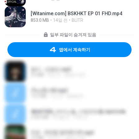
[Witanime.com] BSKHKT EP 01 FHD.mp4
853.0 MB
14일 전
BLITR
일부 파일이 숨겨져 있음
앱에서 계속하기
옹이 - 조항조.mp3
3.6 MB
4년 전
castor-trot
เรื่องเสียว92.mp3
19.2 MB
7년 전
lambcr2 ..
4b6d7436_바이노럴_사정컨트롤.mp4.m4a
278.6 MB
8개월 전
누빠 모.
진성 - 천년을 빌려준다면.mp3
3.4 MB
4년 전
castor-trot