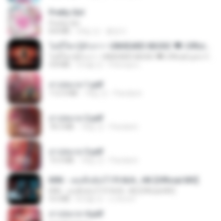
Pretty Girl
Pretty Girl
8.8 MB
24일 전
황영지
ไม่มีใครรู้ตัวเรา– UNHEARD MUSIC 🖤| Official Lyric Video | เพลงสู้ชีวิต
ไม่มีใครรู้ตัวเรา– UNHEARD MUSIC 🖤| Official Lyric Video | เพลงสู้ชีวิต
4.8 MB
3개월 전
Peeraya L.
สาปสมรส 1.pdf
112.4 MB
18일 전
Pandarin
สาปสมรส 2.pdf
78.3 MB
18일 전
Pandarin
สาปสมรส 3.pdf
73.4 MB
18일 전
Pandarin
KRK - เธอทิ้งฉันไว้ Ft.N/A , HK [Official MV]
KRK - เธอทิ้งฉันไว้ Ft.N/A , HK [Official MV]
4.6 MB
8개월 전
นวมินทร์
สาปสมรส 4.pdf