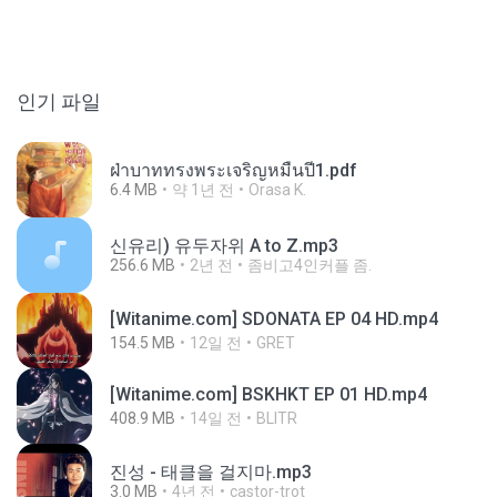
인기 파일
ฝ่าบาททรงพระเจริญหมื่นปี1.pdf
6.4 MB
약 1년 전
Orasa K.
신유리) 유두자위 A to Z.mp3
256.6 MB
2년 전
좀비고4인커플 좀.
[Witanime.com] SDONATA EP 04 HD.mp4
154.5 MB
12일 전
GRET
[Witanime.com] BSKHKT EP 01 HD.mp4
408.9 MB
14일 전
BLITR
진성 - 태클을 걸지마.mp3
3.0 MB
4년 전
castor-trot