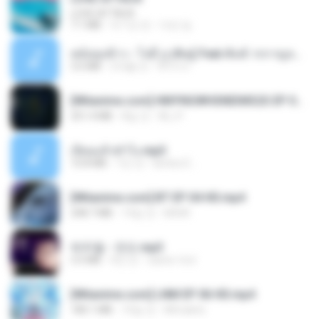
LOVE ATTACK
7.1 MB
약 1년 전
지빈 임.
หม้อหุงข้าว - โจอี้ ภูวศิษฐ์ Feat.พั้นช์ วรกาญจน์-315237.mp3
3.6 MB
2개월 전
จิ๊กโก๋ ส.
[Witanime.com] HMYNGWHSNIDMS2S EP 05 HD.mp4
251.4 MB
8일 전
KILJY
เงี่ยนแล้วทำไง.mp3
10.8 MB
7년 전
lambcr2 ..
[Witanime.com] BT EP 04 HD.mp4
248.7 MB
14일 전
BAXK
박우철 - 연모.mp3
3.5 MB
4년 전
castor-trot
[Witanime.com] LNM EP 06 HD.mp4
180.1 MB
10일 전
MUrabito