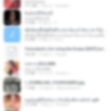
CamScanner
73.1 MB
18일 전
Pandarin
ฉันมันก็ดีได้แค่นี้
ฉันมันก็ดีได้แค่นี้
4.2 MB
9개월 전
D
ເຊົາຮ້ອງເຖົ້າຊິເອົາທໍ່ໃດ (เซาฮ้องเถ้าสิเอาเท่าใด) ບຸນເກີດ ຫນູຫ່ວງ ft. ໂສພາ ຈຸນທະລາ
ເຊົາຮ້ອງເຖົ້າຊິເອົາທໍ່ໃດ (เซาฮ้องเถ้าสิเอาเท่าใด) ບຸນເກີດ ຫນູຫ່ວງ ft. ໂສພາ ຈຸນທະລາ
6.0 MB
2개월 전
But G.
Tomodachi Life Living the Dream [NSP].torrent
252 KB
2개월 전
margob
กุหลาบ (KULARB)
กุหลาบ (KULARB)
5.9 MB
약 1년 전
Suwan J.
1_DOWNLOAD_FOURSHARED.jpg
1.9 MB
12개월 전
Wtlprodthree A.
หนูน้อยสู้ชีวิตกับภารกิจเลี้ยงพี่ชายทั้งห้า.pdf
27.2 MB
18일 전
Pandarin