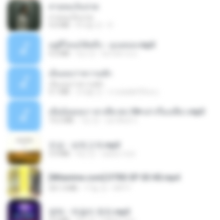
สายลมเจ็บปวด
สายลมเจ็บปวด
4.0 MB
8개월 전
D
อยู่ที่ไหนก็คิดถึง - เมนทอล.mp3
4.2 MB
2년 전
มันไม้สาย ม.
เอิ้นเธอว่าความฮัก
เอิ้นเธอว่าความฮัก
4.1 MB
2개월 전
ถามพ่อ&#39;พ ม.
เมียน้อยเหงา พาเสียวค่ะ18+เล่าเรื่องเสียว.mp3
14.2 MB
7년 전
อมรพันธ์ จ.
진성 - 보릿고개.mp3
3.4 MB
4년 전
castor-trot
[Witanime.com] DTRD EP 03 HD.mp4
321.3 MB
17일 전
DRTY
영탁 - 막걸리 한잔.mp3