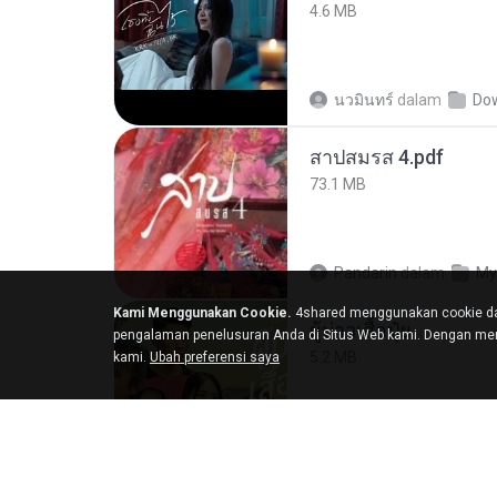
4.6 MB
นวมินทร์
dalam
Do
สาปสมรส 4.pdf
73.1 MB
Pandarin
dalam
My
Kami Menggunakan Cookie.
4shared menggunakan cookie da
ผู้บ่าวเสื้อปุ๋ย
pengalaman penelusuran Anda di Situs Web kami. Dengan men
5.2 MB
kami.
Ubah preferensi saya
Mith 9.
dalam
Liked