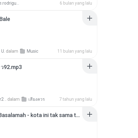
aandre.rodrigues
6 bulan yang lalu
Bale
 U.
dalam
Music
11 bulan yang lalu
สียว92.mp3
2 ..
dalam
เสียงควร
7 tahun yang lalu
Nadhif Basalamah - kota ini tak sama tanpamu (Official Lyric Video).mp3