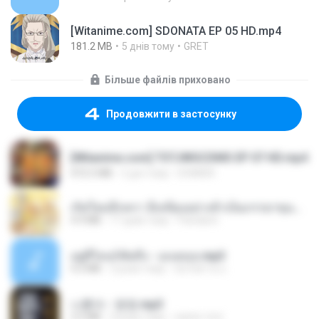
[Witanime.com] SDONATA EP 05 HD.mp4
181.2 MB
5 днів тому
GRET
Більше файлів приховано
Продовжити в застосунку
[Witanime.com] TSTJWGCDMS EP 07 HD.mp4
472.5 MB
2 дні тому
DOMISR
เกิดใหม่อีกครา อี๋เหนียงอย่างข้าเป็นภรรยาขุนนาง 1_ST.pdf
4.9 MB
17 днів тому
Pandarin
อยู่ที่ไหนก็คิดถึง - เมนทอล.mp3
4.2 MB
2 роки тому
มันไม้สาย ม.
나훈아 - 영영.mp3
3.5 MB
4 роки тому
castor-trot