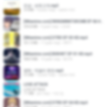
진성 - 보릿고개.mp3
3.4 MB
4 роки тому
castor-trot
[Witanime.com] RKNGMNNTSRCMB EP 06 HD.mp4
294.8 MB
9 днів тому
LOLKI
[Witanime.com] DTRD EP 03 HD.mp4
321.3 MB
17 днів тому
DRTY
[Witanime.com] BSKHKT EP 01 HD.mp4
408.9 MB
14 днів тому
BLITR
영탁 - 막걸리 한잔.mp3
3.2 MB
3 роки тому
castor-trot
LOVE ATTACK
LOVE ATTACK
7.1 MB
рік тому
지빈 임.
[Witanime.com] DTRD EP 04 HD.mp4