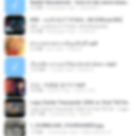
Nadhif Basalamah - kota ini tak sama tanpamu (Official Lyric Video).mp3
4.2 MB
8 місяців тому
sukandar T.
KRK - เธอทิ้งฉันไว้ Ft.N/A , HK [Official MV]
KRK - เธอทิ้งฉันไว้ Ft.N/A , HK [Official MV]
4.6 MB
8 місяців тому
นวมินทร์
ฝ่าบาททรงพระเจริญหมื่นปี1.pdf
6.4 MB
рік тому
Orasa K.
เรื่องเสียว สาแอบให้ลูกน้องผัวเย็ดคะ.mp3
13.6 MB
7 років тому
lambcr2 ..
진성 - 태클을 걸지마.mp3
3.0 MB
4 роки тому
castor-trot
Lagu Santai Terpopuler 2026 🔥 Viral TikTok — Lagu Pop Indonesia Terbaru & Paling Hits 2026
Lagu Santai Terpopuler 2026 🔥 Viral TikTok — Lagu Pop Indonesia Terbaru & Paling Hits 2026
65.1 MB
3 місяці тому
Azis N.
1_DOWNLOAD_FOURSHARED.jpg
1.9 MB
12 місяців тому
Wtlprodthree A.