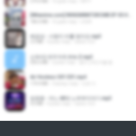
279.0 MB
10 днів тому
DRTY
[Witanime.com] RKNGMNNTSRCMB EP 05 HD.mp4
186.0 MB
16 днів тому
LOLKI
배금성 - 사랑이 비를 맞아요.mp3
3.5 MB
4 роки тому
castor-trot
신유리) 유두자위 A to Z.mp3
256.6 MB
2 роки тому
좀비고4인커플 좀.
Air Hostess S01 E01.mp4
174.4 MB
3 місяці тому
민호 이.
임영웅 - 어느 60대 노부부이야기.mp3
4.6 MB
4 роки тому
castor-trot