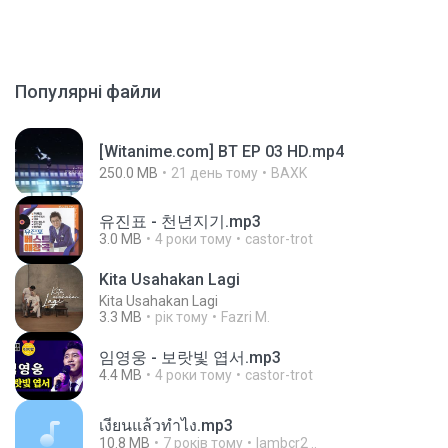
Популярні файли
[Witanime.com] BT EP 03 HD.mp4
250.0 MB
21 день тому
BAXK
유진표 - 천년지기.mp3
3.0 MB
4 роки тому
castor-trot
Kita Usahakan Lagi
Kita Usahakan Lagi
3.3 MB
рік тому
Fazri M.
임영웅 - 보랏빛 엽서.mp3
4.4 MB
4 роки тому
castor-trot
เงี่ยนแล้วทำไง.mp3
10.8 MB
7 років тому
lambcr2 ..