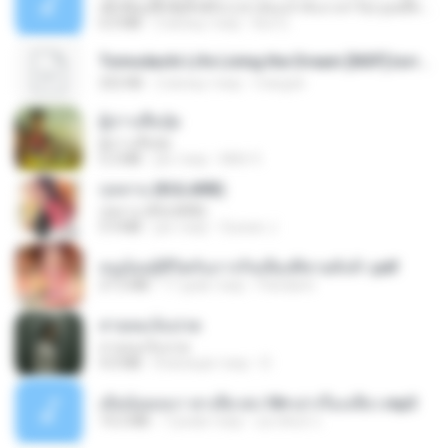
ເຊົາຮ້ອງເຖົ້າຊິເອົາທໍ່ໃດ (เซาฮ้องเถ้าสิเอาเท่าใด) ບຸນເກີດ ຫນູຫ່ວງ ft. ໂສພາ ຈຸນທະລາ
6.0 MB
2 місяці тому
But G.
Tomodachi Life Living the Dream [NSP].torrent
252 KB
2 місяці тому
margob
ผู้บ่าวเสื้อปุ๋ย
ผู้บ่าวเสื้อปุ๋ย
5.2 MB
рік тому
Mith 9.
กุหลาบ (KULARB)
กุหลาบ (KULARB)
5.9 MB
рік тому
Suwan J.
หนูน้อยสู้ชีวิตกับภารกิจเลี้ยงพี่ชายทั้งห้า.pdf
27.2 MB
17 днів тому
Pandarin
สายลมเจ็บปวด
สายลมเจ็บปวด
4.0 MB
8 місяців тому
D
เมียน้อยเหงา พาเสียวค่ะ18+เล่าเรื่องเสียว.mp3
14.2 MB
7 років тому
อมรพันธ์ จ.