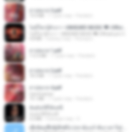
สาปสมรส 3.pdf
73.4 MB
17 днів тому
Pandarin
ไม่มีใครรู้ตัวเรา– UNHEARD MUSIC 🖤| Official Lyric Video | เพลงสู้ชีวิต
ไม่มีใครรู้ตัวเรา– UNHEARD MUSIC 🖤| Official Lyric Video | เพลงสู้ชีวิต
4.8 MB
3 місяці тому
Peeraya L.
สาปสมรส 1.pdf
112.4 MB
17 днів тому
Pandarin
สาปสมรส 2.pdf
78.3 MB
17 днів тому
Pandarin
สาปสมรส 4.pdf
CamScanner
73.1 MB
17 днів тому
Pandarin
ฉันมันก็ดีได้แค่นี้
ฉันมันก็ดีได้แค่นี้
4.2 MB
9 місяців тому
D
ເຊົາຮ້ອງເຖົ້າຊິເອົາທໍ່ໃດ (เซาฮ้องเถ้าสิเอาเท่าใด) ບຸນເກີດ ຫນູຫ່ວງ ft. ໂສພາ ຈຸນທະລາ