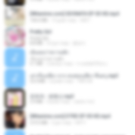
[Witanime.com] SDONATA EP 03 HD.mp4
140.6 MB
19 днів тому
GRET
Pretty Girl
Pretty Girl
8.8 MB
23 дні тому
황영지
เอิ้นเธอว่าความฮัก
เอิ้นเธอว่าความฮัก
4.1 MB
2 місяці тому
ถามพ่อ&#39;พ ม.
เล่าเรื่องเสียว จาก คนชอบเสียว ขึ้นครู.mp3
33.4 MB
5 років тому
TNP2 M.
문희옥 - 평행선.mp3
2.9 MB
4 роки тому
castor-trot
[Witanime.com] DTRD EP 05 HD.mp4
219.5 MB
3 дні тому
DRTY