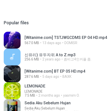
Popular files
[Witanime.com] TSTJWGCDMS EP 04 HD.mp4
567.0 MB
13 days ago
DOMISR
신유리) 유두자위 A to Z.mp3
256.6 MB
2 years ago
좀비고4인커플 좀.
[Witanime.com] BT EP 05 HD.mp4
287.6 MB
5 days ago
BAXK
LEMONADE
LEMONADE
7.5 MB
2 months ago
yasmim O.
Sedia Aku Sebelum Hujan
Sedia Aku Sebelum Hujan