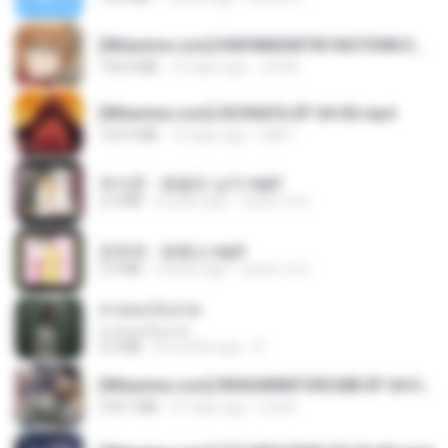
[Witanime.com] KWONMSNITIK1NGTDNN EP 04 HD.mp4
192.0 MB
13 days ago
JUVIA
[Witanime.com] SDONATA EP 04 HD.mp4
154.5 MB
10 days ago
GRET
최석준 - 꽃을든 남자.mp3
2.2 MB
4 years ago
castor-trot
문희옥 - 평행선.mp3
2.9 MB
4 years ago
castor-trot
สายลมเจ็บปวด
สายลมเจ็บปวด
4.0 MB
8 months ago
D
[Witanime.com] RKNGMNNTSRCMB EP 04 HD.mp4
218.7 MB
21 days ago
LOLKI