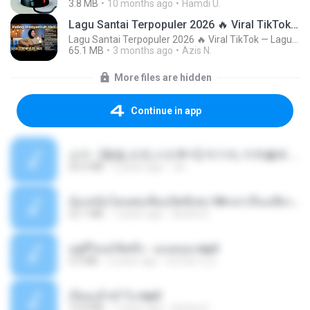
3.8 MB
10 months ago
Hamdi U.
Lagu Santai Terpopuler 2026 🔥 Viral TikTok — Lagu Pop Indonesia Terbaru & Paling Hits 2026
Lagu Santai Terpopuler 2026 🔥 Viral TikTok — Lagu Pop Indonesia Terbaru & Paling Hits 2026
65.1 MB
3 months ago
Azis N.
More files are hidden
Continue in app
소이 - [펨돔,오컨,시오후키] 자기야, 미쳐볼래 #남성향 #ASMR #펨돔 #여공남수 #19금.mp3
20.0 MB
2 years ago
Jin
น้องหนิงโดนพ่อเลี้ยงเปิดซิงค่ะ18+เล่าเรื่องเสียว.mp3
25.1 MB
7 years ago
lambcr2 ..
อยู่ที่ไหนก็คิดถึง - เมนทอล.mp3
4.2 MB
2 years ago
มันไม้สาย ม.
เงี่ยนแล้วทำไง.mp3
10.8 MB
7 years ago
lambcr2 ..