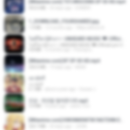
[Witanime.com] TSTJWGCDMS EP 03 HD.mp4
453.6 MB
20 days ago
DOMISR
1_DOWNLOAD_FOURSHARED.jpg
1.9 MB
12 months ago
Wtlprodthree A.
ไม่มีใครรู้ตัวเรา– UNHEARD MUSIC 🖤| Official Lyric Video | เพลงสู้ชีวิต
ไม่มีใครรู้ตัวเรา– UNHEARD MUSIC 🖤| Official Lyric Video | เพลงสู้ชีวิต
4.8 MB
3 months ago
Peeraya L.
[Witanime.com] BT EP 03 HD.mp4
250.0 MB
19 days ago
BAXK
เขามัทรี
เขามัทรี
6.1 MB
about a year ago
Suwan J.
진성 - 천년을 빌려준다면.mp3
3.4 MB
4 years ago
castor-trot
[Witanime.com] KWONMSNITIK1NGTDNN EP 03 HD.mp4
225.7 MB
20 days ago
JUVIA