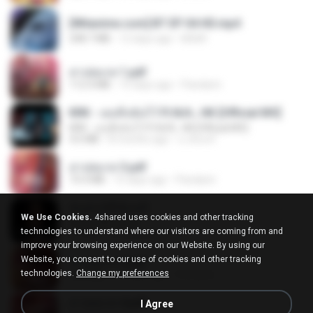
[Witanime.com] BT EP 04 HD.mp4
248.7 MB
12 days ago
BAXK
สาปสมรส 1.pdf
112.4 MB
15 days ago
Pandarin
KRK - เธอทิ้งฉันไว้ Ft.N/A , HK [Official MV]
KRK - เธอทิ้งฉันไว้ Ft.N/A , HK [Official MV]
4.6 MB
8 months ago
นวมินทร์
สาปสมรส 3.pdf
73.4 MB
15 days ago
Pandarin
ฉันมันก็ดีได้แค่นี้
We Use Cookies.
4shared uses cookies and other tracking
ฉันมันก็ดีได้แค่นี้
technologies to understand where our visitors are coming from and
4.2 MB
9 months ago
D
improve your browsing experience on our Website. By using our
Website, you consent to our use of cookies and other tracking
สาปสมรส 2.pdf
technologies.
Change my preferences
78.3 MB
15 days ago
Pandarin
สาปสมรส 4.pdf
I Agree