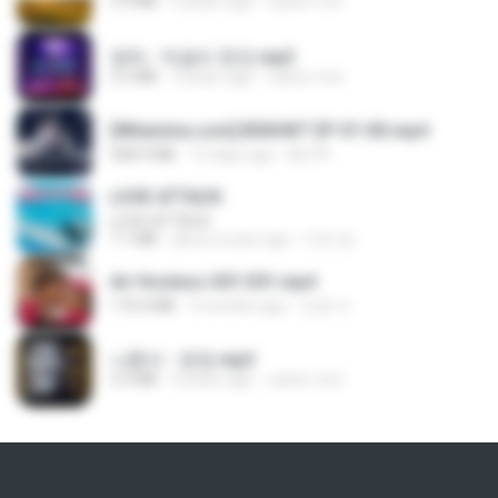
3.4 MB
4 years ago
castor-trot
영탁 - 막걸리 한잔.mp3
3.2 MB
3 years ago
castor-trot
[Witanime.com] BSKHKT EP 01 HD.mp4
408.9 MB
15 days ago
BLITR
LOVE ATTACK
LOVE ATTACK
7.1 MB
about a year ago
지빈 임.
Air Hostess S01 E01.mp4
174.4 MB
3 months ago
민호 이.
나훈아 - 영영.mp3
3.5 MB
4 years ago
castor-trot