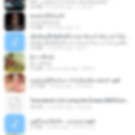
KRK - เธอทิ้งฉันไว้ Ft.N/A , HK [Official MV]
4.6 MB
8 months ago
นวมินทร์
ฉันมันก็ดีได้แค่นี้
ฉันมันก็ดีได้แค่นี้
4.2 MB
9 months ago
D
ເຊົາຮ້ອງເຖົ້າຊິເອົາທໍ່ໃດ (เซาฮ้องเถ้าสิเอาเท่าใด) ບຸນເກີດ ຫນູຫ່ວງ ft. ໂສພາ ຈຸນທະລາ
ເຊົາຮ້ອງເຖົ້າຊິເອົາທໍ່ໃດ (เซาฮ้องเถ้าสิเอาเท่าใด) ບຸນເກີດ ຫນູຫ່ວງ ft. ໂສພາ ຈຸນທະລາ
6.0 MB
2 months ago
But G.
ผู้บ่าวเสื้อปุ๋ย
ผู้บ่าวเสื้อปุ๋ย
5.2 MB
about a year ago
Mith 9.
หนูน้อยสู้ชีวิตกับภารกิจเลี้ยงพี่ชายทั้งห้า.pdf
27.2 MB
18 days ago
Pandarin
Tomodachi Life Living the Dream [NSP].torrent
252 KB
2 months ago
margob
อยู่ที่ไหนก็คิดถึง - เมนทอล.mp3
4.2 MB
2 years ago
มันไม้สาย ม.