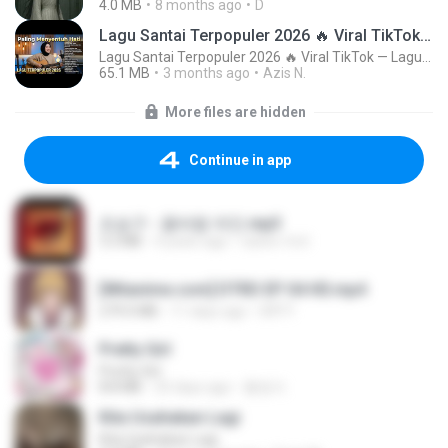
4.0 MB
8 months ago
D
Lagu Santai Terpopuler 2026 🔥 Viral TikTok — Lagu Pop Indonesia Terbaru & Paling Hits 2026
Lagu Santai Terpopuler 2026 🔥 Viral TikTok — Lagu Pop Indonesia Terbaru & Paling Hits 2026
65.1 MB
3 months ago
Azis N.
More files are hidden
Continue in app
조승구 - 꽃바람 여인.mp3
3.2 MB
4 years ago
castor-trot
[Witanime.com] DTRD EP 04 HD.mp4
279.0 MB
11 days ago
DRTY
Pretty Girl
Pretty Girl
8.8 MB
25 days ago
황영지
Kita Usahakan Lagi
Kita Usahakan Lagi