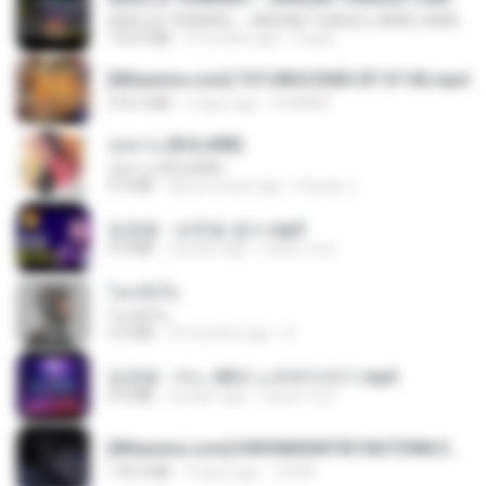
ADELLA TERBARU - JANGAN TUNGGU LAMA LAMA - GELAS RETAK - OM ADELLA FULL ALBUM TERBARU 2026
133.0 MB
4 months ago
Cuplis
[Witanime.com] TSTJWGCDMS EP 07 HD.mp4
472.5 MB
3 days ago
DOMISR
กุหลาบ (KULARB)
กุหลาบ (KULARB)
5.9 MB
about a year ago
Suwan J.
임영웅 - 보랏빛 엽서.mp3
4.4 MB
4 years ago
castor-trot
โลกทั้งใบ
โลกทั้งใบ
3.4 MB
10 months ago
D
임영웅 - 어느 60대 노부부이야기.mp3
4.6 MB
4 years ago
castor-trot
[Witanime.com] KWONMSNITIK1NGTDNN EP 05 HD.mp4
178.3 MB
9 days ago
JUVIA