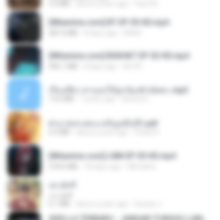
3.3 MB
about a year ago
Fazri M.
[Witanime.com] BT EP 05 HD.mp4
287.6 MB
8 days ago
BAXK
[Witanime.com] BSKHKT EP 02 HD.mp4
406.1 MB
8 days ago
BLITR
เรื่องเสียว สาแอบให้ลูกน้องผัวเย็ดคะ.mp3
13.6 MB
7 years ago
lambcr2 ..
ฝ่าบาททรงพระเจริญหมื่นปี1.pdf
6.4 MB
about a year ago
Orasa K.
[Witanime.com] LNM EP 05 HD.mp4
218.6 MB
18 days ago
MUrabito
เขามัทรี
เขามัทรี
6.1 MB
about a year ago
Suwan J.
ADELLA TERBARU - JANGAN TUNGGU LAMA LAMA - GELAS RETAK - OM ADELLA FULL ALBUM TERBARU 2026