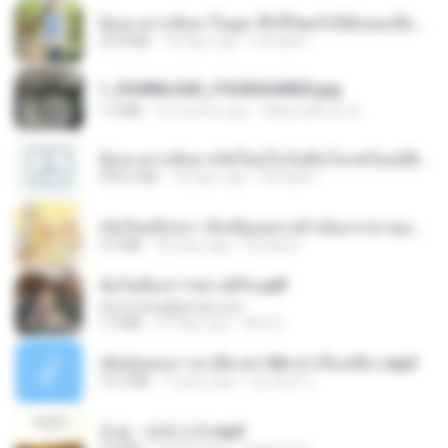
ย้อนเวลากลับมาในยุค 70 ชีวิตครั้งนี้ฉันขอเลือกเอง จบ.pdf
32.8 MB
18 days ago
Pandarin
1_DOWNLOAD_FOURSHARED.jpg
1.9 MB
12 months ago
Wtlprodthree A.
ย้อนเวลากลับมาเกิดใหม่ในวันสิ้นโลกพร้อมมิติส่วนตัว 1-443 [จบ] - 揍趴长颈鹿.pdf
499.6 MB
18 days ago
Pandarin
เกิดใหม่อีกครา อี๋เหนียงอย่างข้าเป็นภรรยาขุนนาง 1_ST.pdf
4.9 MB
18 days ago
Pandarin
ฉันไม่ต้องการพร สุจิรัน.pdf
tanmobza@gmail.com
1.4 MB
27 days ago
Mob K.
เมียน้อยเหงา พาเสียวค่ะ18+เล่าเรื่องเสียว.mp3
14.2 MB
7 years ago
อมรพันธ์ จ.
진성 - 보릿고개.mp3