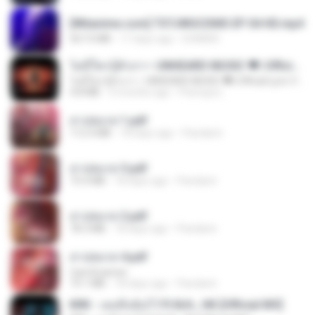
[Witanime.com] TSTJWGCDMS EP 04 HD.mp4
567.0 MB
17 days ago
DOMISR
ไม่มีใครรู้ตัวเรา– UNHEARD MUSIC 🖤| Official Lyric Video | เพลงสู้ชีวิต
ไม่มีใครรู้ตัวเรา– UNHEARD MUSIC 🖤| Official Lyric Video | เพลงสู้ชีวิต
4.8 MB
3 months ago
Peeraya L.
สาปสมรส 1.pdf
112.4 MB
18 days ago
Pandarin
สาปสมรส 3.pdf
73.4 MB
18 days ago
Pandarin
สาปสมรส 2.pdf
78.3 MB
18 days ago
Pandarin
สาปสมรส 4.pdf
CamScanner
73.1 MB
18 days ago
Pandarin
KRK - เธอทิ้งฉันไว้ Ft.N/A , HK [Official MV]