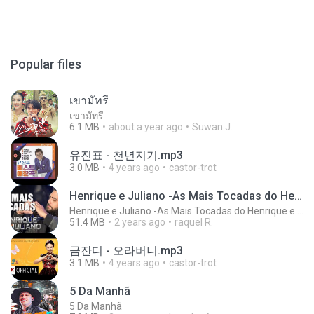
Popular files
เขามัทรี
เขามัทรี
6.1 MB
about a year ago
Suwan J.
유진표 - 천년지기.mp3
3.0 MB
4 years ago
castor-trot
Henrique e Juliano -As Mais Tocadas do Henrique e Juliano 2021 -Top Sertanejo 2021,Cd Completo 2021
Henrique e Juliano -As Mais Tocadas do Henrique e Juliano 2021 -Top Sertanejo 2021,Cd Completo 2021
51.4 MB
2 years ago
raquel R.
금잔디 - 오라버니.mp3
3.1 MB
4 years ago
castor-trot
5 Da Manhã
5 Da Manhã