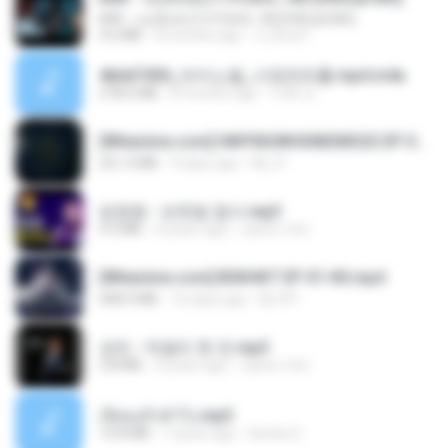
KRK - เธอทิ้งฉันไว้ Ft.N/A , HK [Official MV]
4.6 MB
8 months ago
นวมินทร์
4b6d7436_바이노럴_사정컨트롤.mp4.m4a
278.6 MB
8 months ago
누빠 모.
[Witanime.com] HMYNGWHSNIDMS2S EP 05 HD.mp4
251.4 MB
9 days ago
KILJY
임영웅 - 보랏빛 엽서.mp3
4.4 MB
4 years ago
castor-trot
[Witanime.com] BSKHKT EP 01 HD.mp4
408.9 MB
16 days ago
BLITR
강진 - 막걸리 한 잔.mp3
3.8 MB
4 years ago
castor-trot
เงี่ยนแล้วทำไง.mp3
10.8 MB
7 years ago
lambcr2 ..