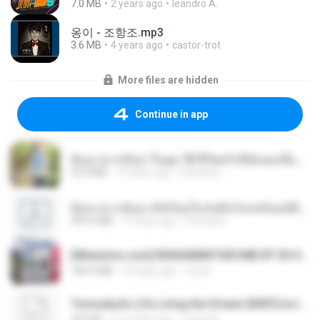
7.0 MB
2 years ago
leandro A.
옹이 - 조항조.mp3
3.6 MB
4 years ago
castor-trot
More files are hidden
Continue in app
ย้อนเวลากลับมาในยุค 70 ชีวิตครั้งนี้ฉันขอเลือกเอง จบ.pdf
32.8 MB
19 days ago
Pandarin
ย้อนเวลากลับมาเกิดใหม่ในวันสิ้นโลกพร้อมมิติส่วนตัว 1-443 [จบ] - 揍趴长颈鹿.pdf
499.6 MB
19 days ago
Pandarin
[Witanime.com] RKNGMNNTSRCMB EP 05 HD.mp4
186.0 MB
18 days ago
LOLKI
Tomodachi Life Living the Dream [NSP].torrent
252 KB
2 months ago
margob