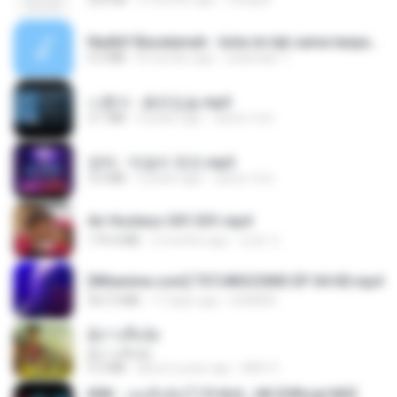
Nadhif Basalamah - kota ini tak sama tanpamu (Official Lyric Video).mp3
4.2 MB
8 months ago
sukandar T.
나훈아 - 붉은입술.mp3
3.1 MB
4 years ago
castor-trot
영탁 - 막걸리 한잔.mp3
3.2 MB
3 years ago
castor-trot
Air Hostess S01 E01.mp4
174.4 MB
3 months ago
민호 이.
[Witanime.com] TSTJWGCDMS EP 04 HD.mp4
567.0 MB
17 days ago
DOMISR
ผู้บ่าวเสื้อปุ๋ย
ผู้บ่าวเสื้อปุ๋ย
5.2 MB
about a year ago
Mith 9.
KRK - เธอทิ้งฉันไว้ Ft.N/A , HK [Official MV]