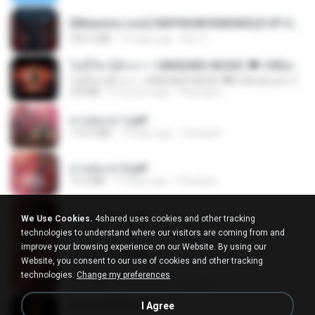
[Witanime.com] HMYNGWHSNIDMS2S EP 04 HD.mp4
235.5 MB
16 days ago
KILJY
ไม่มีใครรู้ตัวเรา– UNHEARD MUSIC 🖤| Official Lyric Video | เพลงสู้ชีวิต
ไม่มีใครรู้ตัวเรา– UNHEARD MUSIC 🖤| Official Lyric Video | เพลงสู้ชีวิต
4.8 MB
3 months ago
Peeraya L.
สาปสมรส 1.pdf
112.4 MB
19 days ago
Pandarin
สาปสมรส 3.pdf
73.4 MB
19 days ago
Pandarin
สาปสมรส 2.pdf
We Use Cookies.
4shared uses cookies and other tracking
78.3 MB
19 days ago
Pandarin
technologies to understand where our visitors are coming from and
improve your browsing experience on our Website. By using our
สาปสมรส 4.pdf
Website, you consent to our use of cookies and other tracking
CamScanner
technologies.
Change my preferences
73.1 MB
19 days ago
Pandarin
ฉันมันก็ดีได้แค่นี้
I Agree