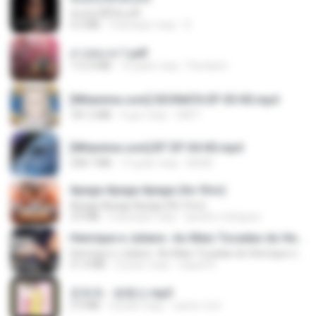
ฉันมันก็ดีได้แค่นี้
4.2 MB
9 місяців тому
D
สาปสมรส 1.pdf
112.4 MB
16 днів тому
Pandarin
[Witanime.com] SDONATA EP 05 HD.mp4
181.2 MB
4 дні тому
GRET
[Witanime.com] BT EP 04 HD.mp4
248.7 MB
13 днів тому
BAXK
Apaga Apaga Apaga (Ao Vivo)
Apaga Apaga Apaga (Ao Vivo)
3.0 MB
6 місяців тому
aandre.rodrigues
Henrique e Juliano -As Mais Tocadas do Henrique e Juliano 2021 -Top Sertanejo 2021,Cd Completo 2021
Henrique e Juliano -As Mais Tocadas do Henrique e Juliano 2021 -Top Sertanejo 2021,Cd Completo 2021
51.4 MB
2 роки тому
raquel R.
문희옥 - 평행선.mp3
2.9 MB
4 роки тому
castor-trot