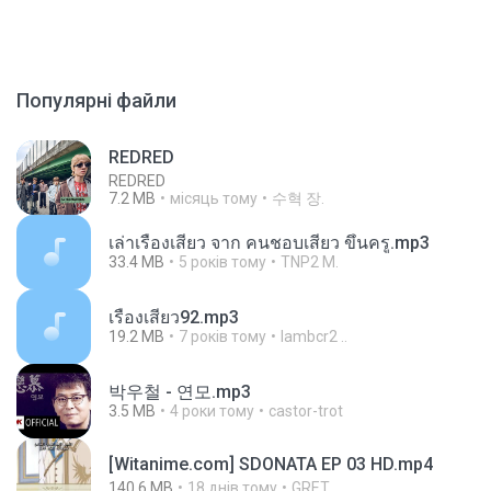
Популярні файли
REDRED
REDRED
7.2 MB
місяць тому
수혁 장.
เล่าเรื่องเสียว จาก คนชอบเสียว ขึ้นครู.mp3
33.4 MB
5 років тому
TNP2 M.
เรื่องเสียว92.mp3
19.2 MB
7 років тому
lambcr2 ..
박우철 - 연모.mp3
3.5 MB
4 роки тому
castor-trot
[Witanime.com] SDONATA EP 03 HD.mp4
140.6 MB
18 днів тому
GRET