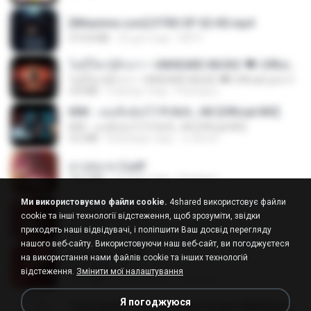
[Witanime.com] DTRD EP 02 HD.mp4
319.8 MB
22 дні тому
DRTY
ไม่มีใครรู้ตัวเรา– UNHEARD MUSIC 🖤| Official Lyric Video | เพลงสู้ชีวิต
ไม่มีใครรู้ตัวเรา– UNHEARD MUSIC 🖤| Official Lyric Video | เพลงสู้ชีวิต
4.8 MB
3 місяці тому
Peeraya L.
KRK - เธอทิ้งฉันไว้ Ft.N/A , HK [Official MV]
KRK - เธอทิ้งฉันไว้ Ft.N/A , HK [Official MV]
4.6 MB
8 місяців тому
นวมินทร์
สาปสมรส 2.pdf
78.3 MB
16 днів тому
Pandarin
Ми використовуємо файли cookie.
4shared використовує файли
สาปสมรส 3.pdf
cookie та інші технології відстеження, щоб зрозуміти, звідки
73.4 MB
16 днів тому
Pandarin
приходять наші відвідувачі, і поліпшити Ваш досвід перегляду
нашого веб-сайту. Використовуючи наш веб-сайт, ви погоджуєтеся
สาปสมรส 4.pdf
на використання нами файлів cookie та інших технологій
CamScanner
відстеження.
Змінити мої налаштування
73.1 MB
16 днів тому
Pandarin
Я погоджуюся
Tomodachi Life Living the Dream [NSP].torrent