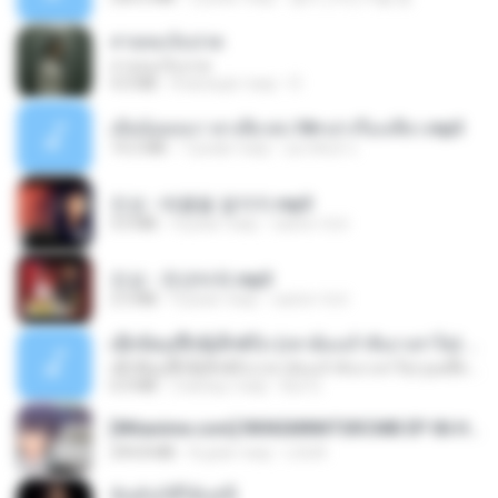
สายลมเจ็บปวด
สายลมเจ็บปวด
4.0 MB
8 місяців тому
D
เมียน้อยเหงา พาเสียวค่ะ18+เล่าเรื่องเสียว.mp3
14.2 MB
7 років тому
อมรพันธ์ จ.
진성 - 태클을 걸지마.mp3
3.0 MB
4 роки тому
castor-trot
진성 - 천년바위.mp3
2.5 MB
4 роки тому
castor-trot
ເຊົາຮ້ອງເຖົ້າຊິເອົາທໍ່ໃດ (เซาฮ้องเถ้าสิเอาเท่าใด) ບຸນເກີດ ຫນູຫ່ວງ ft. ໂສພາ ຈຸນທະລາ
ເຊົາຮ້ອງເຖົ້າຊິເອົາທໍ່ໃດ (เซาฮ้องเถ้าสิเอาเท่าใด) ບຸນເກີດ ຫນູຫ່ວງ ft. ໂສພາ ຈຸນທະລາ
6.0 MB
2 місяці тому
But G.
[Witanime.com] RKNGMNNTSRCMB EP 06 HD.mp4
294.8 MB
8 днів тому
LOLKI
ฉันมันก็ดีได้แค่นี้