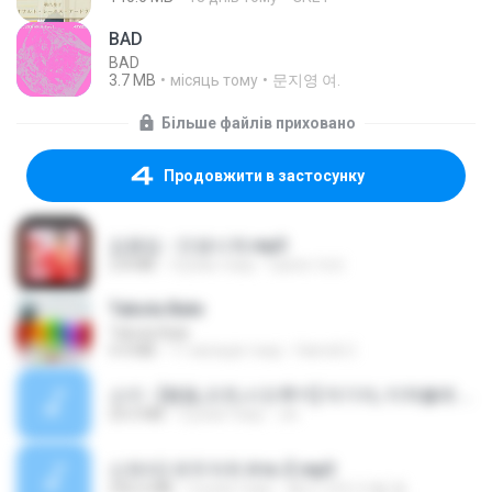
BAD
BAD
3.7 MB
місяць тому
문지영 여.
Більше файлів приховано
Продовжити в застосунку
김용임 - 인생시계.mp3
2.8 MB
3 роки тому
castor-trot
Tabola Bale
Tabola Bale
4.4 MB
11 місяців тому
Hamdi U.
소이 - [펨돔,오컨,시오후키] 자기야, 미쳐볼래 #남성향 #ASMR #펨돔 #여공남수 #19금.mp3
20.0 MB
2 роки тому
Jin
신유리) 유두자위 A to Z.mp3
256.6 MB
2 роки тому
좀비고4인커플 좀.