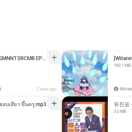
[Witanime.com] RKNGMNNTSRCMB EP 07 HD.mp4
[Witan
180.1 MB
d
2 days ago
MUrab
นชอบเสียว ขึ้นครู.mp3
유진표 
3.0 MB