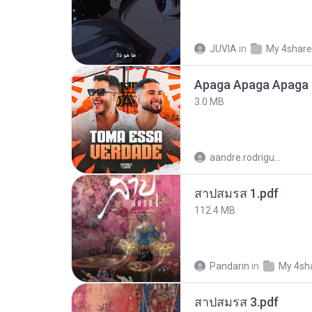
JUVIA
in
My 4shar
Apaga Apaga Apaga 
3.0 MB
aandre.rodrigues
สาปสมรส 1.pdf
112.4 MB
Pandarin
in
My 4sh
สาปสมรส 3.pdf