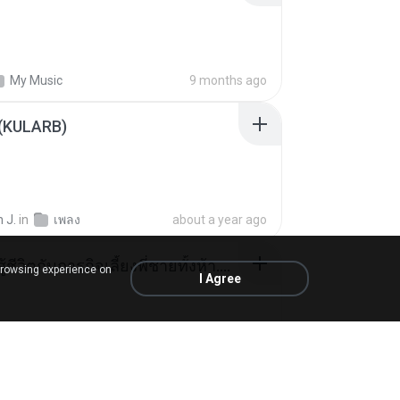
My Music
9 months ago
 (KULARB)
 J.
in
เพลง
about a year ago
หนูน้อยสู้ชีวิตกับภารกิจเลี้ยงพี่ชายทั้งห้า.pdf
browsing experience on
I Agree
rin
in
My 4shared
17 days ago