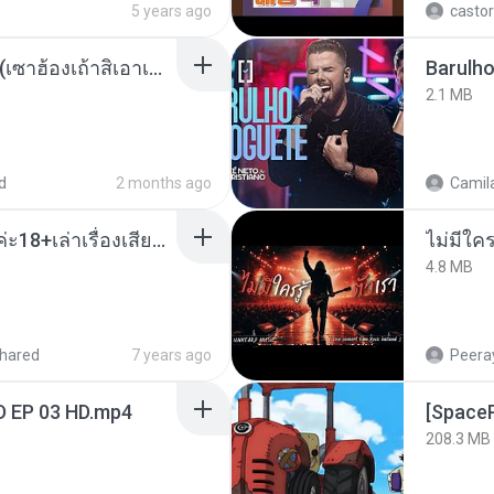
5 years ago
castor
ເຊົາຮ້ອງເຖົ້າຊິເອົາທໍ່ໃດ (เซาฮ้องเถ้าสิเอาเท่าใด) ບຸນເກີດ ຫນູຫ່ວງ ft. ໂສພາ ຈຸນທະລາ
Barulho
2.1 MB
d
2 months ago
Camila
เมียน้อยเหงา พาเสียวค่ะ18+เล่าเรื่องเสียว.mp3
4.8 MB
hared
7 years ago
Peeray
D EP 03 HD.mp4
208.3 MB