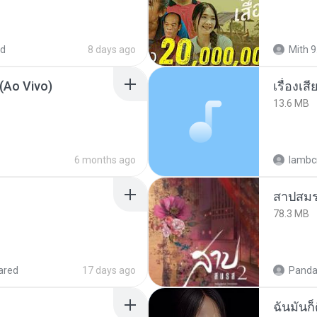
ed
8 days ago
Mith 9
(Ao Vivo)
เรื่องเ
13.6 MB
6 months ago
lambcr
สาปสมร
78.3 MB
ared
17 days ago
Panda
ฉันมันก็ด