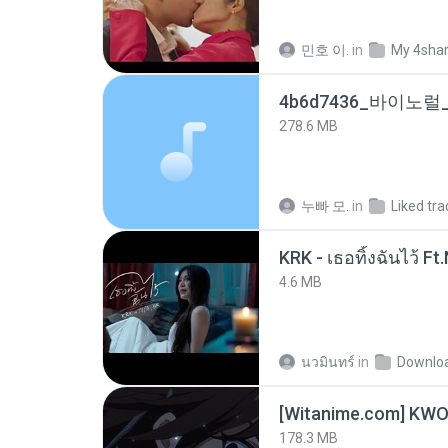
민호 이.
in
My 4sha
278.6 MB
누빠 모.
in
Liked tra
4.6 MB
นวมินทร์
in
Downlo
178.3 MB