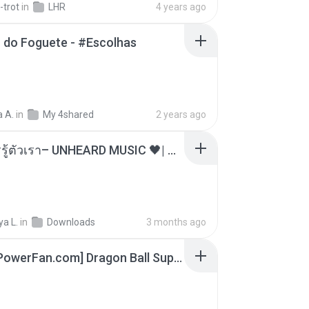
-trot
in
LHR
4 years ago
 do Foguete - #Escolhas
 A.
in
My 4shared
2 years ago
ไม่มีใครรู้ตัวเรา– UNHEARD MUSIC 🖤| Official Lyric Video | เพลงสู้ชีวิต
a L.
in
Downloads
3 months ago
[SpacePowerFan.com] Dragon Ball Super EP1 480p.mp4