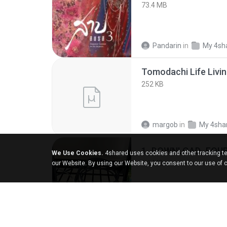
73.4 MB
Pandarin
in
My 4sh
252 KB
margob
in
My 4sha
1_DOWNLOAD_FOUR
We Use Cookies.
4shared uses cookies and other tracking te
1.9 MB
our Website. By using our Website, you consent to our use of 
Wtlprodthree A.