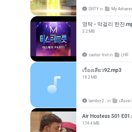
DRTY
in
My 4share
영탁 - 막걸리 한잔.m
3.2 MB
castor-trot
in
LHR
เรื่องเสียว92.mp3
19.2 MB
lambcr2 ..
in
เสียงค
Air Hostess S01 E01
174.4 MB