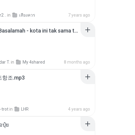
2 ..
in
เสียงควร
7 years ago
Nadhif Basalamah - kota ini tak sama tanpamu (Official Lyric Video).mp3
ar T.
in
My 4shared
8 months ago
조항조.mp3
-trot
in
LHR
4 years ago
้อปุ๋ย