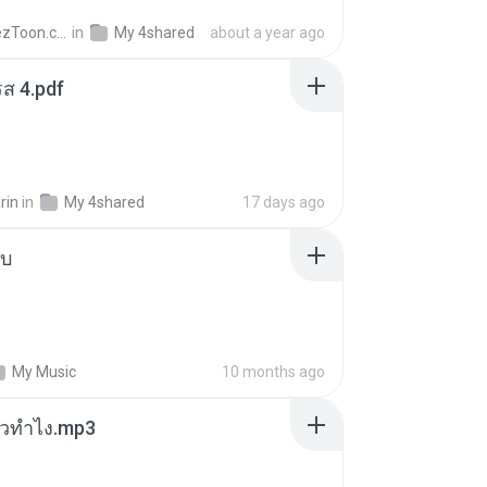
AnimezToon.com
in
My 4shared
about a year ago
ส 4.pdf
rin
in
My 4shared
17 days ago
ใบ
My Music
10 months ago
ล้วทำไง.mp3