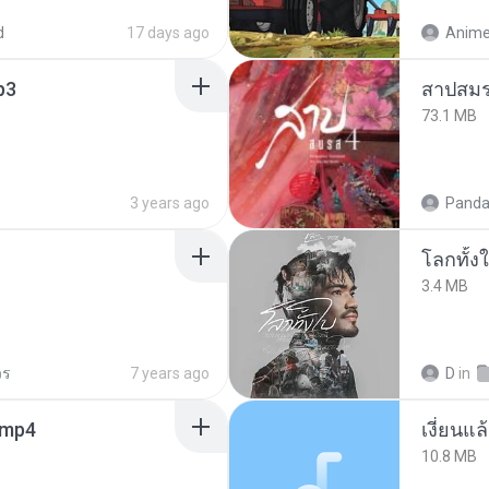
d
17 days ago
p3
สาปสมร
73.1 MB
3 years ago
Panda
โลกทั้ง
3.4 MB
วร
7 years ago
D
in
.mp4
เงี่ยนแ
10.8 MB