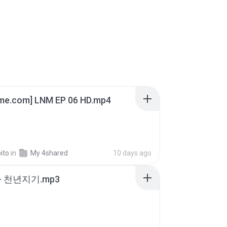
ime.com] LNM EP 06 HD.mp4
ito
in
My 4shared
10 days ago
- 천년지기.mp3