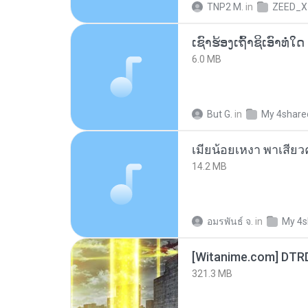
TNP2 M.
in
ZEED_X
6.0 MB
But G.
in
My 4share
14.2 MB
อมรพันธ์ จ.
in
My 4s
[Witanime.com] DTR
321.3 MB