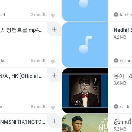
red
3 months ago
lambcr
4b6d7436_바이노럴_사정컨트롤.mp4.m4a
4.2 MB
cks
8 months ago
sukand
KRK - เธอทิ้งฉันไว้ Ft.N/A , HK [Official MV]
옹이 - 
3.6 MB
ads
8 months ago
castor
[Witanime.com] KWONMSNITIK1NGTDNN EP 05 HD.mp4
ผู้บ่าวเสื
5.2 MB