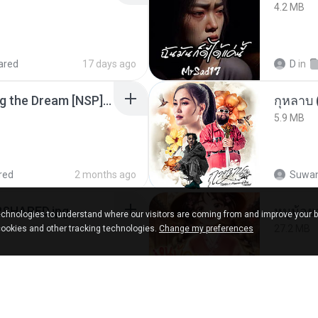
4.2 MB
ared
17 days ago
D
in
Tomodachi Life Living the Dream [NSP].torrent
กุหลาบ
5.9 MB
red
2 months ago
Suwan
SHARED.jpg
chnologies to understand where our visitors are coming from and improve your 
27.2 MB
cookies and other tracking technologies.
Change my preferences
12 months ago
Panda