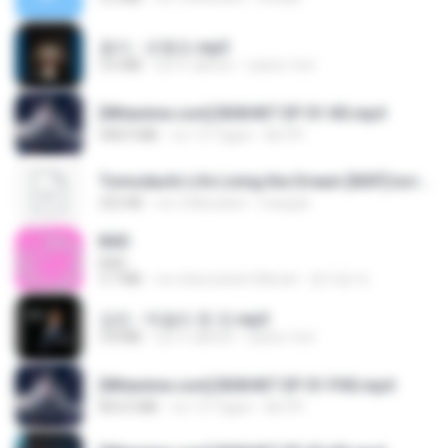
옹이 - 조항조.mp3
3.6 MB
vor 4 Jahren
castor-trot
[Witanime.com] BSKHKT EP 01 HD.mp4
408.9 MB
vor 13 Tagen
BLITR
Tomodachi Life Living the Dream [NSP].torrent
252 KB
vor 2 Monaten
margob
BAD
BAD
3.7 MB
vor etwa einem Monat
문지영 여.
강진 - 막걸리 한 잔.mp3
3.8 MB
vor 4 Jahren
castor-trot
[Witanime.com] BSKHKT EP 01 FHD.mp4
853.0 MB
vor 13 Tagen
BLITR