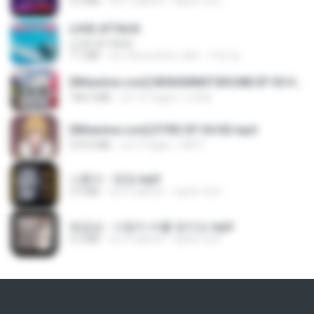
3.2 MB
vor 3 Jahren
castor-trot
LOVE ATTACK
LOVE ATTACK
7.1 MB
vor etwa einem Jahr
지빈 임.
[Witanime.com] RKNGMNNTSRCMB EP 05 HD.mp4
186.0 MB
vor 15 Tagen
LOLKI
[Witanime.com] DTRD EP 04 HD.mp4
279.0 MB
vor 9 Tagen
DRTY
나훈아 - 영영.mp3
3.5 MB
vor 4 Jahren
castor-trot
배금성 - 사랑이 비를 맞아요.mp3
3.5 MB
vor 4 Jahren
castor-trot