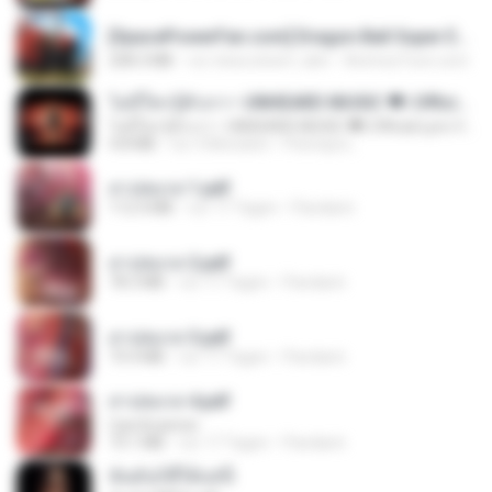
[SpacePowerFan.com] Dragon Ball Super EP1 480p.mp4
208.3 MB
vor etwa einem Jahr
AnimezToon.com
ไม่มีใครรู้ตัวเรา– UNHEARD MUSIC 🖤| Official Lyric Video | เพลงสู้ชีวิต
ไม่มีใครรู้ตัวเรา– UNHEARD MUSIC 🖤| Official Lyric Video | เพลงสู้ชีวิต
4.8 MB
vor 3 Monaten
Peeraya L.
สาปสมรส 1.pdf
112.4 MB
vor 17 Tagen
Pandarin
สาปสมรส 2.pdf
78.3 MB
vor 17 Tagen
Pandarin
สาปสมรส 3.pdf
73.4 MB
vor 17 Tagen
Pandarin
สาปสมรส 4.pdf
CamScanner
73.1 MB
vor 17 Tagen
Pandarin
ฉันมันก็ดีได้แค่นี้