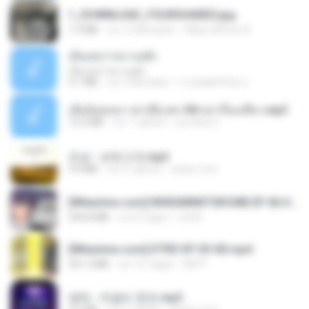
1_DOWNLOAD_FOURSHARED.jpg
1.9 MB
vor 12 Monaten
Wtlprodthree A.
เอิ้นเธอว่าความฮัก
เอิ้นเธอว่าความฮัก
4.1 MB
vor 2 Monaten
ถามพ่อ&#39;พ ม.
เมียน้อยเหงา พาเสียวค่ะ18+เล่าเรื่องเสียว.mp3
14.2 MB
vor 7 Jahren
อมรพันธ์ จ.
진성 - 보릿고개.mp3
3.4 MB
vor 4 Jahren
castor-trot
[Witanime.com] RKNGMNNTSRCMB EP 06 HD.mp4
294.8 MB
vor 8 Tagen
LOLKI
[Witanime.com] DTRD EP 03 HD.mp4
321.3 MB
vor 16 Tagen
DRTY
영탁 - 막걸리 한잔.mp3