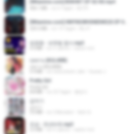
[Witanime.com] BSKHKT EP 02 HD.mp4
406.1 MB
vor 6 Tagen
BLITR
[Witanime.com] HMYNGWHSNIDMS2S EP 04 HD.mp4
235.5 MB
vor 14 Tagen
KILJY
임영웅 - 보랏빛 엽서.mp3
4.4 MB
vor 4 Jahren
castor-trot
กุหลาบ (KULARB)
กุหลาบ (KULARB)
5.9 MB
vor etwa einem Jahr
Suwan J.
Pretty Girl
Pretty Girl
8.8 MB
vor 23 Tagen
황영지
갑자기
갑자기
3.0 MB
vor 2 Monaten
복희 박.
진성 - 천년바위.mp3
2.5 MB
vor 4 Jahren
castor-trot