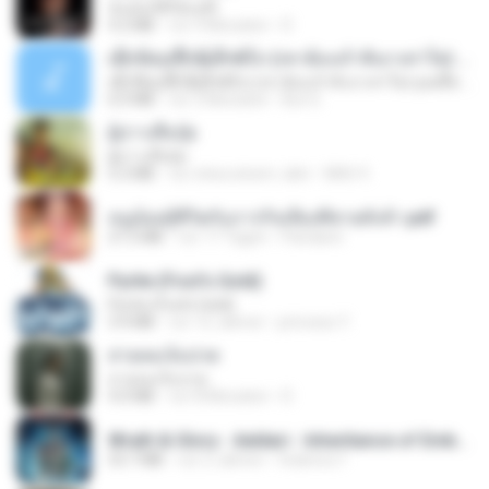
ฉันมันก็ดีได้แค่นี้
4.2 MB
vor 9 Monaten
D
ເຊົາຮ້ອງເຖົ້າຊິເອົາທໍ່ໃດ (เซาฮ้องเถ้าสิเอาเท่าใด) ບຸນເກີດ ຫນູຫ່ວງ ft. ໂສພາ ຈຸນທະລາ
ເຊົາຮ້ອງເຖົ້າຊິເອົາທໍ່ໃດ (เซาฮ้องเถ้าสิเอาเท่าใด) ບຸນເກີດ ຫນູຫ່ວງ ft. ໂສພາ ຈຸນທະລາ
6.0 MB
vor 2 Monaten
But G.
ผู้บ่าวเสื้อปุ๋ย
ผู้บ่าวเสื้อปุ๋ย
5.2 MB
vor etwa einem Jahr
Mith 9.
หนูน้อยสู้ชีวิตกับภารกิจเลี้ยงพี่ชายทั้งห้า.pdf
27.2 MB
vor 17 Tagen
Pandarin
Pyrite (Fool's Gold)
Pyrite (Fool's Gold)
3.4 MB
vor 12 Jahren
princess Y.
สายลมเจ็บปวด
สายลมเจ็บปวด
4.0 MB
vor 8 Monaten
D
Wrath & Glory - Aeldari - Inheritance of Embers.pdf
53.7 MB
vor 2 Jahren
federico f