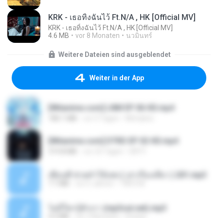
KRK - เธอทิ้งฉันไว้ Ft.N/A , HK [Official MV]
KRK - เธอทิ้งฉันไว้ Ft.N/A , HK [Official MV]
4.6 MB
vor 8 Monaten
นวมินทร์
Weitere Dateien sind ausgeblendet
Weiter in der App
[Witanime.com] LNM EP 06 HD.mp4
180.1 MB
vor 9 Tagen
MUrabito
[Witanime.com] DTRD EP 02 HD.mp4
319.8 MB
vor 23 Tagen
DRTY
เพื่อนพี่ ช่วยทำให้เสด ( เล่าเรื่องเสียว ) 201.mp3
7.1 MB
vor 6 Jahren
TNP2 M.
ไม่มีใครรู้ตัวเรา (mp3cut.net).mp3
4.2 MB
vor 3 Monaten
Kratae