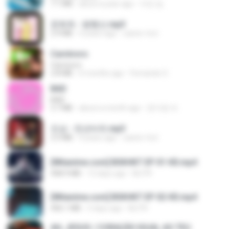
7.1 MB
about a year ago
지빈 임.
문희옥 - 평행선.mp3
2.9 MB
4 years ago
castor-trot
Carnívoro
Carnívoro
2.8 MB
6 months ago
Fernando O.
BAD
BAD
3.7 MB
about a month ago
문지영 여.
진성 - 천년바위.mp3
2.5 MB
4 years ago
castor-trot
[Witanime.com] BSKHKT EP 01 HD.mp4
408.9 MB
12 days ago
BLITR
[Witanime.com] BSKHKT EP 02 HD.mp4
406.1 MB
5 days ago
BLITR
AH, JESUS / CORAÇÃO IGUAL AO TEU