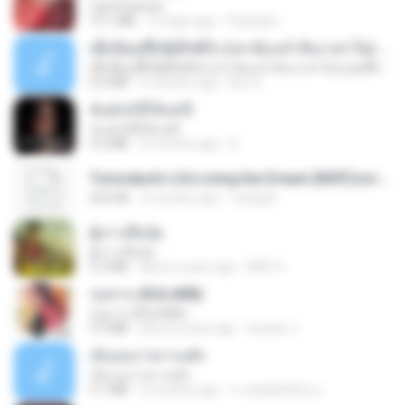
CamScanner
73.1 MB
16 days ago
Pandarin
ເຊົາຮ້ອງເຖົ້າຊິເອົາທໍ່ໃດ (เซาฮ้องเถ้าสิเอาเท่าใด) ບຸນເກີດ ຫນູຫ່ວງ ft. ໂສພາ ຈຸນທະລາ
ເຊົາຮ້ອງເຖົ້າຊິເອົາທໍ່ໃດ (เซาฮ้องเถ้าสิเอาเท่าใด) ບຸນເກີດ ຫນູຫ່ວງ ft. ໂສພາ ຈຸນທະລາ
6.0 MB
2 months ago
But G.
ฉันมันก็ดีได้แค่นี้
ฉันมันก็ดีได้แค่นี้
4.2 MB
9 months ago
D
Tomodachi Life Living the Dream [NSP].torrent
252 KB
2 months ago
margob
ผู้บ่าวเสื้อปุ๋ย
ผู้บ่าวเสื้อปุ๋ย
5.2 MB
about a year ago
Mith 9.
กุหลาบ (KULARB)
กุหลาบ (KULARB)
5.9 MB
about a year ago
Suwan J.
เอิ้นเธอว่าความฮัก
เอิ้นเธอว่าความฮัก
4.1 MB
2 months ago
ถามพ่อ&#39;พ ม.