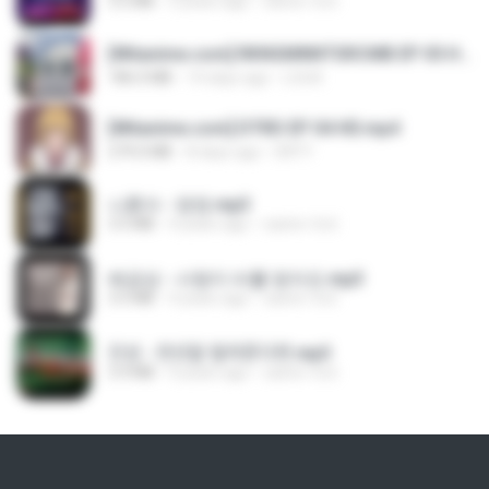
3.2 MB
3 years ago
castor-trot
[Witanime.com] RKNGMNNTSRCMB EP 05 HD.mp4
186.0 MB
14 days ago
LOLKI
[Witanime.com] DTRD EP 04 HD.mp4
279.0 MB
8 days ago
DRTY
나훈아 - 영영.mp3
3.5 MB
4 years ago
castor-trot
배금성 - 사랑이 비를 맞아요.mp3
3.5 MB
4 years ago
castor-trot
진성 - 천년을 빌려준다면.mp3
3.4 MB
4 years ago
castor-trot