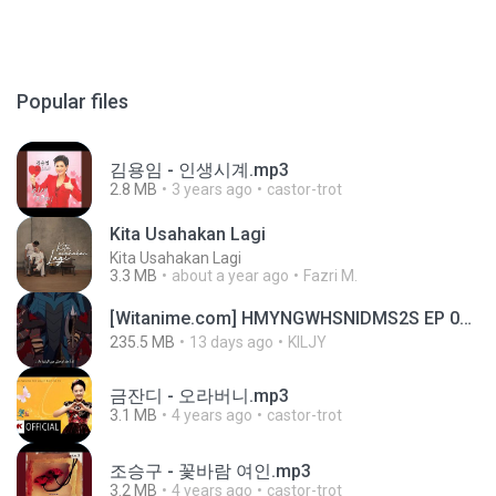
Popular files
김용임 - 인생시계.mp3
2.8 MB
3 years ago
castor-trot
Kita Usahakan Lagi
Kita Usahakan Lagi
3.3 MB
about a year ago
Fazri M.
[Witanime.com] HMYNGWHSNIDMS2S EP 04 HD.mp4
235.5 MB
13 days ago
KILJY
금잔디 - 오라버니.mp3
3.1 MB
4 years ago
castor-trot
조승구 - 꽃바람 여인.mp3
3.2 MB
4 years ago
castor-trot