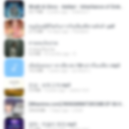
Wrath & Glory - Aeldari - Inheritance of Embers.pdf
53.7 MB
2 years ago
federico f
หนูน้อยสู้ชีวิตกับภารกิจเลี้ยงพี่ชายทั้งห้า.pdf
27.2 MB
16 days ago
Pandarin
สายลมเจ็บปวด
สายลมเจ็บปวด
4.0 MB
8 months ago
D
เมียน้อยเหงา พาเสียวค่ะ18+เล่าเรื่องเสียว.mp3
14.2 MB
7 years ago
อมรพันธ์ จ.
진성 - 보릿고개.mp3
3.4 MB
4 years ago
castor-trot
[Witanime.com] RKNGMNNTSRCMB EP 06 HD.mp4
294.8 MB
7 days ago
LOLKI
영탁 - 막걸리 한잔.mp3