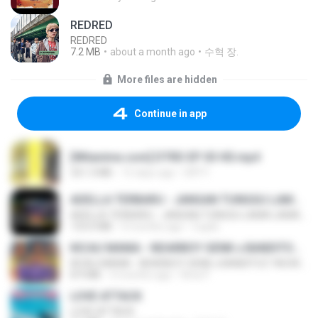
REDRED
REDRED
7.2 MB
about a month ago
수혁 장.
More files are hidden
Continue in app
[Witanime.com] DTRD EP 03 HD.mp4
321.3 MB
15 days ago
DRTY
ADELLA TERBARU - JANGAN TUNGGU LAMA LAMA - GELAS RETAK - OM ADELLA FULL ALBUM TERBARU 2026
ADELLA TERBARU - JANGAN TUNGGU LAMA LAMA - GELAS RETAK - OM ADELLA FULL ALBUM TERBARU 2026
133.0 MB
4 months ago
Cuplis
KICAU MANIA - NDARBOY GENK x BANDITOZ YAOW 86 (OFFICIAL LYRIC VIDEO) GAS POL NDANGAK
KICAU MANIA - NDARBOY GENK x BANDITOZ YAOW 86 (OFFICIAL LYRIC VIDEO) GAS POL NDANGAK
8.9 MB
3 months ago
Rina P.
LOVE ATTACK
LOVE ATTACK