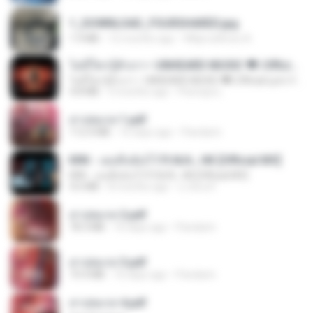
1_DOWNLOAD_FOURSHARED.jpg
1.9 MB
12 months ago
Wtlprodthree A.
ไม่มีใครรู้ตัวเรา– UNHEARD MUSIC 🖤| Official Lyric Video | เพลงสู้ชีวิต
ไม่มีใครรู้ตัวเรา– UNHEARD MUSIC 🖤| Official Lyric Video | เพลงสู้ชีวิต
4.8 MB
3 months ago
Peeraya L.
สาปสมรส 1.pdf
112.4 MB
16 days ago
Pandarin
KRK - เธอทิ้งฉันไว้ Ft.N/A , HK [Official MV]
KRK - เธอทิ้งฉันไว้ Ft.N/A , HK [Official MV]
4.6 MB
8 months ago
นวมินทร์
สาปสมรส 2.pdf
78.3 MB
16 days ago
Pandarin
สาปสมรส 3.pdf
73.4 MB
16 days ago
Pandarin
สาปสมรส 4.pdf