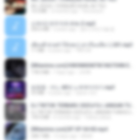
AH, JESUS / CORAÇÃO IGUAL AO TEU
14.3 MB
2 months ago
Veronica D.
신유리) 유두자위 A to Z.mp3
256.6 MB
2 years ago
좀비고4인커플 좀.
เพื่อนพี่ ช่วยทำให้เสด ( เล่าเรื่องเสียว ) 201.mp3
7.1 MB
6 years ago
TNP2 M.
[Witanime.com] KWONMSNITIK1NGTDNN EP 05 HD.mp4
178.3 MB
7 days ago
JUVIA
임영웅 - 어느 60대 노부부이야기.mp3
4.6 MB
4 years ago
castor-trot
DJ TIKTOK TERBARU 2025🎵DJ JANGAN TUNGGU LAMA LAMA NANTI LAMA LAMA 🎵DJ SEDIA AKU SEBELUM HUJAN
DJ TIKTOK TERBARU 2025🎵DJ JANGAN TUNGGU LAMA LAMA NANTI LAMA LAMA 🎵DJ SEDIA AKU SEBELUM HUJAN
199.4 MB
6 months ago
Yahya Lahiya
[Witanime.com] BT EP 04 HD.mp4
248.7 MB
13 days ago
BAXK