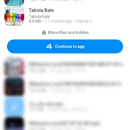
Tabola Bale
Tabola Bale
4.4 MB
11 months ago
Hamdi U.
More files are hidden
Continue in app
[Witanime.com] RKNGMNNTSRCMB EP 05 HD.mp4
186.0 MB
14 days ago
LOLKI
[Witanime.com] HMYNGWHSNIDMS2S EP 04 HD.mp4
235.5 MB
13 days ago
KILJY
เรื่องเสียว92.mp3
19.2 MB
7 years ago
lambcr2 ..
[Witanime.com] BT EP 03 HD.mp4
250.0 MB
19 days ago
BAXK