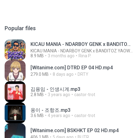
Popular files
KICAU MANIA - NDARBOY GENK x BANDITOZ YAOW 86 (OFFICIAL LYRIC VIDEO) GAS POL NDANGAK
KICAU MANIA - NDARBOY GENK x BANDITOZ YAOW 86 (OFFICIAL LYRIC VIDEO) GAS POL NDANGAK
8.9 MB
3 months ago
Rina P.
[Witanime.com] DTRD EP 04 HD.mp4
279.0 MB
8 days ago
DRTY
김용임 - 인생시계.mp3
2.8 MB
3 years ago
castor-trot
옹이 - 조항조.mp3
3.6 MB
4 years ago
castor-trot
[Witanime.com] BSKHKT EP 02 HD.mp4
406.1 MB
5 days ago
BLITR