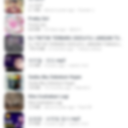
เขามัทรี
6.1 MB
about a year ago
Suwan J.
Pretty Girl
Pretty Girl
8.8 MB
22 days ago
황영지
DJ TIKTOK TERBARU 2025🎵DJ JANGAN TUNGGU LAMA LAMA NANTI LAMA LAMA 🎵DJ SEDIA AKU SEBELUM HUJAN
DJ TIKTOK TERBARU 2025🎵DJ JANGAN TUNGGU LAMA LAMA NANTI LAMA LAMA 🎵DJ SEDIA AKU SEBELUM HUJAN
199.4 MB
6 months ago
Yahya Lahiya
박우철 - 연모.mp3
3.5 MB
4 years ago
castor-trot
Sedia Aku Sebelum Hujan
Sedia Aku Sebelum Hujan
3.8 MB
10 months ago
Hamdi U.
Kita Usahakan Lagi
Kita Usahakan Lagi
3.3 MB
about a year ago
Fazri M.
임영웅 - 보랏빛 엽서.mp3
4.4 MB
4 years ago
castor-trot