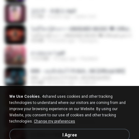
강민주 - 회룡포.mp3
3.5 MB
4 years ago
castor-trot
ไม่มีใครรู้ตัวเรา– UNHEARD MUSIC 🖤| Official Lyric Video | เพลงสู้ชีวิต
ไม่มีใครรู้ตัวเรา– UNHEARD MUSIC 🖤| Official Lyric Video | เพลงสู้ชีวิต
4.8 MB
3 months ago
Peeraya L.
สาปสมรส 1.pdf
112.4 MB
16 days ago
Pandarin
KRK - เธอทิ้งฉันไว้ Ft.N/A , HK [Official MV]
KRK - เธอทิ้งฉันไว้ Ft.N/A , HK [Official MV]
4.6 MB
8 months ago
นวมินทร์
สาปสมรส 2.pdf
We Use Cookies.
4shared uses cookies and other tracking
78.3 MB
16 days ago
Pandarin
technologies to understand where our visitors are coming from and
improve your browsing experience on our Website. By using our
Website, you consent to our use of cookies and other tracking
สาปสมรส 3.pdf
technologies.
Change my preferences
73.4 MB
16 days ago
Pandarin
สาปสมรส 4.pdf
I Agree