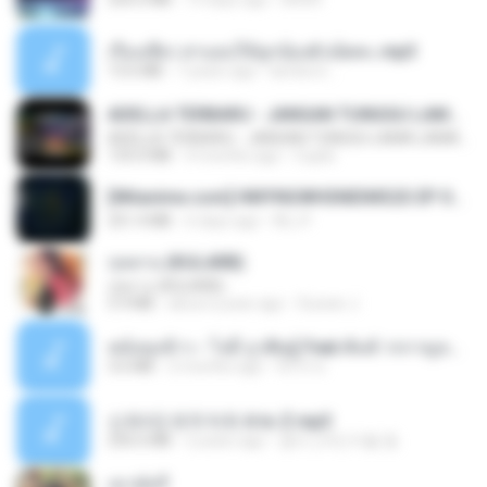
เรื่องเสียว สาแอบให้ลูกน้องผัวเย็ดคะ.mp3
13.6 MB
7 years ago
lambcr2 ..
ADELLA TERBARU - JANGAN TUNGGU LAMA LAMA - GELAS RETAK - OM ADELLA FULL ALBUM TERBARU 2026
ADELLA TERBARU - JANGAN TUNGGU LAMA LAMA - GELAS RETAK - OM ADELLA FULL ALBUM TERBARU 2026
133.0 MB
4 months ago
Cuplis
[Witanime.com] HMYNGWHSNIDMS2S EP 05 HD.mp4
251.4 MB
6 days ago
KILJY
กุหลาบ (KULARB)
กุหลาบ (KULARB)
5.9 MB
about a year ago
Suwan J.
หม้อหุงข้าว - โจอี้ ภูวศิษฐ์ Feat.พั้นช์ วรกาญจน์-315237.mp3
3.6 MB
2 months ago
จิ๊กโก๋ ส.
신유리) 유두자위 A to Z.mp3
256.6 MB
2 years ago
좀비고4인커플 좀.
เขามัทรี