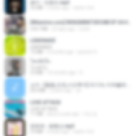
옹이 - 조항조.mp3
3.6 MB
4 years ago
castor-trot
[Witanime.com] RKNGMNNTSRCMB EP 04 HD.mp4
218.7 MB
22 days ago
LOLKI
LEMONADE
LEMONADE
7.5 MB
2 months ago
yasmim O.
โลกทั้งใบ
โลกทั้งใบ
3.4 MB
10 months ago
D
소이 - [펨돔,오컨,시오후키] 자기야, 미쳐볼래 #남성향 #ASMR #펨돔 #여공남수 #19금.mp3
20.0 MB
2 years ago
Jin
LOVE ATTACK
LOVE ATTACK
7.1 MB
about a year ago
지빈 임.
문희옥 - 평행선.mp3
2.9 MB
4 years ago
castor-trot