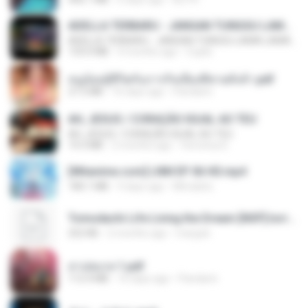
ADELLA TERBARU - JANGAN TUNGGU LAMA LAMA - GELAS RETAK - OM ADELLA FULL ALBUM TERBARU 2026
ADELLA TERBARU - JANGAN TUNGGU LAMA LAMA - GELAS RETAK - OM ADELLA FULL ALBUM TERBARU 2026
133.0 MB
4 months ago
Cuplis
หนูน้อยสู้ชีวิตกับภารกิจเลี้ยงพี่ชายทั้งห้า.pdf
27.2 MB
16 days ago
Pandarin
AH, JESUS / CORAÇÃO IGUAL AO TEU
AH, JESUS / CORAÇÃO IGUAL AO TEU
14.3 MB
2 months ago
Veronica D.
[Witanime.com] LNM EP 06 HD.mp4
180.1 MB
9 days ago
MUrabito
Tomodachi Life Living the Dream [NSP].torrent
252 KB
2 months ago
margob
สาปสมรส 1.pdf
112.4 MB
16 days ago
Pandarin