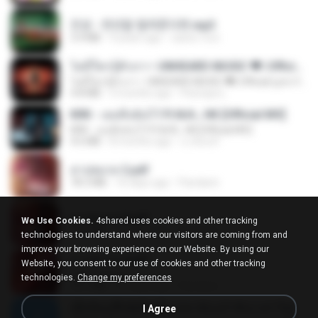
진성 - 천년을 빌려준다면.mp3
3.4 MB
4 years ago
castor-trot
ไม่มีใครรู้ตัวเรา– UNHEARD MUSIC 🖤| Official Lyric Video | เพลงสู้ชีวิต
ไม่มีใครรู้ตัวเรา– UNHEARD MUSIC 🖤| Official Lyric Video | เพลงสู้ชีวิต
4.8 MB
3 months ago
Peeraya L.
KRK - เธอทิ้งฉันไว้ Ft.N/A , HK [Official MV]
KRK - เธอทิ้งฉันไว้ Ft.N/A , HK [Official MV]
4.6 MB
8 months ago
นวมินทร์
สาปสมรส 2.pdf
78.3 MB
16 days ago
Pandarin
สาปสมรส 3.pdf
We Use Cookies.
4shared uses cookies and other tracking
73.4 MB
16 days ago
Pandarin
technologies to understand where our visitors are coming from and
improve your browsing experience on our Website. By using our
สาปสมรส 4.pdf
Website, you consent to our use of cookies and other tracking
CamScanner
technologies.
Change my preferences
73.1 MB
16 days ago
Pandarin
ເຊົາຮ້ອງເຖົ້າຊິເອົາທໍ່ໃດ (เซาฮ้องเถ้าสิเอาเท่าใด) ບຸນເກີດ ຫນູຫ່ວງ ft. ໂສພາ ຈຸນທະລາ
I Agree