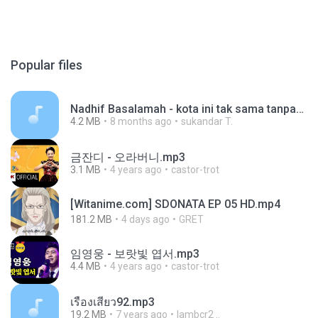
Popular files
Nadhif Basalamah - kota ini tak sama tanpamu (Official Lyric Video).mp3
4.2 MB
8 months ago
sukandar T.
금잔디 - 오라버니.mp3
3.1 MB
4 years ago
castor-trot
[Witanime.com] SDONATA EP 05 HD.mp4
181.2 MB
4 days ago
GRET
임영웅 - 보랏빛 엽서.mp3
4.4 MB
4 years ago
castor-trot
เรื่องเสียว92.mp3
19.2 MB
7 years ago
lambcr2 ..