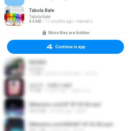
Tabola Bale
Tabola Bale
4.4 MB
11 months ago
Hamdi U.
More files are hidden
Continue in app
REDRED
REDRED
7.2 MB
about a month ago
수혁 장.
강민주 - 회룡포.mp3
3.5 MB
4 years ago
castor-trot
[Witanime.com] BT EP 03 HD.mp4
250.0 MB
20 days ago
BAXK
[Witanime.com] BSKHKT EP 02 HD.mp4
406.1 MB
6 days ago
BLITR