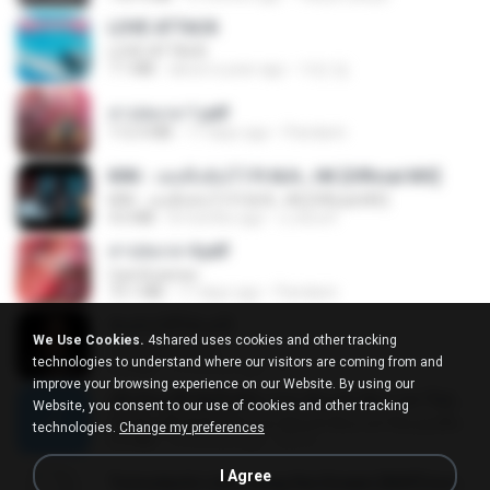
LOVE ATTACK
LOVE ATTACK
7.1 MB
about a year ago
지빈 임.
สาปสมรส 1.pdf
112.4 MB
17 days ago
Pandarin
KRK - เธอทิ้งฉันไว้ Ft.N/A , HK [Official MV]
KRK - เธอทิ้งฉันไว้ Ft.N/A , HK [Official MV]
4.6 MB
8 months ago
นวมินทร์
สาปสมรส 4.pdf
CamScanner
73.1 MB
17 days ago
Pandarin
ฉันมันก็ดีได้แค่นี้
We Use Cookies.
4shared uses cookies and other tracking
ฉันมันก็ดีได้แค่นี้
technologies to understand where our visitors are coming from and
4.2 MB
9 months ago
D
improve your browsing experience on our Website. By using our
ເຊົາຮ້ອງເຖົ້າຊິເອົາທໍ່ໃດ (เซาฮ้องเถ้าสิเอาเท่าใด) ບຸນເກີດ ຫນູຫ່ວງ ft. ໂສພາ ຈຸນທະລາ
Website, you consent to our use of cookies and other tracking
ເຊົາຮ້ອງເຖົ້າຊິເອົາທໍ່ໃດ (เซาฮ้องเถ้าสิเอาเท่าใด) ບຸນເກີດ ຫນູຫ່ວງ ft. ໂສພາ ຈຸນທະລາ
technologies.
Change my preferences
6.0 MB
2 months ago
But G.
I Agree
Tomodachi Life Living the Dream [NSP].torrent