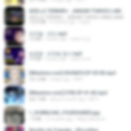
ADELLA TERBARU - JANGAN TUNGGU LAMA LAMA - GELAS RETAK - OM ADELLA FULL ALBUM TERBARU 2026
ADELLA TERBARU - JANGAN TUNGGU LAMA LAMA - GELAS RETAK - OM ADELLA FULL ALBUM TERBARU 2026
133.0 MB
4 months ago
Cuplis
박우철 - 연모.mp3
3.5 MB
4 years ago
castor-trot
임영웅 - 보랏빛 엽서.mp3
4.4 MB
4 years ago
castor-trot
[Witanime.com] SDONATA EP 05 HD.mp4
181.2 MB
4 days ago
GRET
[Witanime.com] DTRD EP 01 HD.mp4
262.7 MB
about a month ago
DRTY
1_DOWNLOAD_FOURSHARED.jpg
1.9 MB
12 months ago
Wtlprodthree A.
Barulho do Foguete - #Escolhas