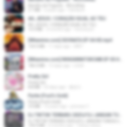
Barulho do Foguete - #Escolhas
2.1 MB
2 years ago
Camila A.
AH, JESUS / CORAÇÃO IGUAL AO TEU
AH, JESUS / CORAÇÃO IGUAL AO TEU
14.3 MB
3 months ago
Veronica D.
[Witanime.com] SDONATA EP 04 HD.mp4
154.5 MB
11 days ago
GRET
[Witanime.com] RKNGMNNTSRCMB EP 05 HD.mp4
186.0 MB
15 days ago
LOLKI
Pretty Girl
Pretty Girl
8.8 MB
23 days ago
황영지
Pyrite (Fool's Gold)
Pyrite (Fool's Gold)
3.4 MB
12 years ago
princess Y.
DJ TIKTOK TERBARU 2025🎵DJ JANGAN TUNGGU LAMA LAMA NANTI LAMA LAMA 🎵DJ SEDIA AKU SEBELUM HUJAN
DJ TIKTOK TERBARU 2025🎵DJ JANGAN TUNGGU LAMA LAMA NANTI LAMA LAMA 🎵DJ SEDIA AKU SEBELUM HUJAN
199.4 MB
6 months ago
Yahya Lahiya