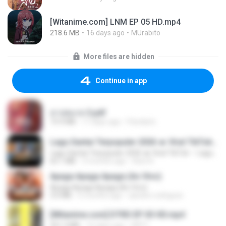
[Witanime.com] LNM EP 05 HD.mp4
218.6 MB
16 days ago
MUrabito
More files are hidden
Continue in app
สาปสมรส 3.pdf
73.4 MB
17 days ago
Pandarin
Lagu Santai Terpopuler 2026 🔥 Viral TikTok — Lagu Pop Indonesia Terbaru & Paling Hits 2026
Lagu Santai Terpopuler 2026 🔥 Viral TikTok — Lagu Pop Indonesia Terbaru & Paling Hits 2026
65.1 MB
3 months ago
Azis N.
Apaga Apaga Apaga (Ao Vivo)
Apaga Apaga Apaga (Ao Vivo)
3.0 MB
6 months ago
aandre.rodrigues
[Witanime.com] DTRD EP 03 HD.mp4
321.3 MB
16 days ago
DRTY