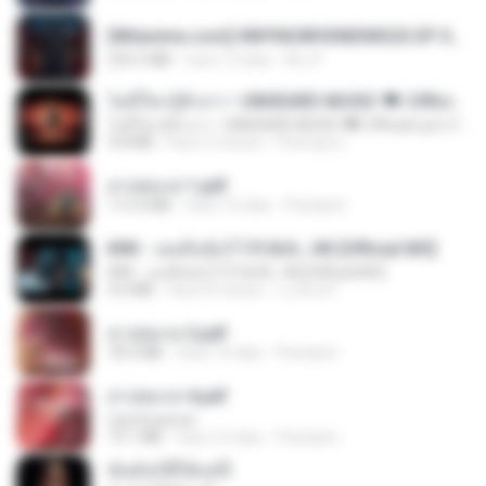
[Witanime.com] HMYNGWHSNIDMS2S EP 04 HD.mp4
235.5 MB
hace 13 días
KILJY
ไม่มีใครรู้ตัวเรา– UNHEARD MUSIC 🖤| Official Lyric Video | เพลงสู้ชีวิต
ไม่มีใครรู้ตัวเรา– UNHEARD MUSIC 🖤| Official Lyric Video | เพลงสู้ชีวิต
4.8 MB
hace 3 meses
Peeraya L.
สาปสมรส 1.pdf
112.4 MB
hace 16 días
Pandarin
KRK - เธอทิ้งฉันไว้ Ft.N/A , HK [Official MV]
KRK - เธอทิ้งฉันไว้ Ft.N/A , HK [Official MV]
4.6 MB
hace 8 meses
นวมินทร์
สาปสมรส 2.pdf
78.3 MB
hace 16 días
Pandarin
สาปสมรส 4.pdf
CamScanner
73.1 MB
hace 16 días
Pandarin
ฉันมันก็ดีได้แค่นี้