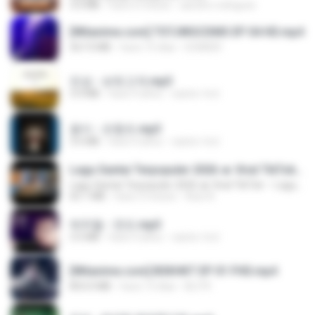
3.0 MB
hace 6 meses
aandre.rodrigues
[Witanime.com] TSTJWGCDMS EP 04 HD.mp4
567.0 MB
hace 15 días
DOMISR
진성 - 보릿고개.mp3
3.4 MB
hace 4 años
castor-trot
옹이 - 조항조.mp3
3.6 MB
hace 4 años
castor-trot
Lagu Santai Terpopuler 2026 🔥 Viral TikTok — Lagu Pop Indonesia Terbaru & Paling Hits 2026
Lagu Santai Terpopuler 2026 🔥 Viral TikTok — Lagu Pop Indonesia Terbaru & Paling Hits 2026
65.1 MB
hace 3 meses
Azis N.
박우철 - 연모.mp3
3.5 MB
hace 4 años
castor-trot
[Witanime.com] BSKHKT EP 01 FHD.mp4
853.0 MB
hace 13 días
BLITR