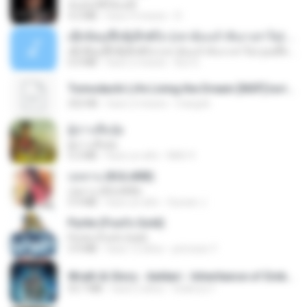
ฉันมันก็ดีได้แค่นี้
4.2 MB
hace 9 meses
D
ເຊົາຮ້ອງເຖົ້າຊິເອົາທໍ່ໃດ (เซาฮ้องเถ้าสิเอาเท่าใด) ບຸນເກີດ ຫນູຫ່ວງ ft. ໂສພາ ຈຸນທະລາ
ເຊົາຮ້ອງເຖົ້າຊິເອົາທໍ່ໃດ (เซาฮ้องเถ้าสิเอาเท่าใด) ບຸນເກີດ ຫນູຫ່ວງ ft. ໂສພາ ຈຸນທະລາ
6.0 MB
hace 2 meses
But G.
Tomodachi Life Living the Dream [NSP].torrent
252 KB
hace 2 meses
margob
ผู้บ่าวเสื้อปุ๋ย
ผู้บ่าวเสื้อปุ๋ย
5.2 MB
hace un año
Mith 9.
กุหลาบ (KULARB)
กุหลาบ (KULARB)
5.9 MB
hace un año
Suwan J.
Pyrite (Fool's Gold)
Pyrite (Fool's Gold)
3.4 MB
hace 12 años
princess Y.
Wrath & Glory - Aeldari - Inheritance of Embers.pdf
53.7 MB
hace 2 años
federico f