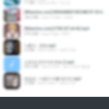
7.1 MB
hace un año
지빈 임.
[Witanime.com] RKNGMNNTSRCMB EP 05 HD.mp4
186.0 MB
hace 15 días
LOLKI
[Witanime.com] DTRD EP 04 HD.mp4
279.0 MB
hace 9 días
DRTY
나훈아 - 영영.mp3
3.5 MB
hace 4 años
castor-trot
신유리) 유두자위 A to Z.mp3
256.6 MB
hace 2 años
좀비고4인커플 좀.
배금성 - 사랑이 비를 맞아요.mp3
3.5 MB
hace 4 años
castor-trot