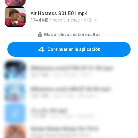
Air Hostess S01 E01.mp4
174.4 MB
hace 3 meses
민호 이.
Más archivos están ocultos
Continuar en la aplicación
[Witanime.com] DTRD EP 01 HD.mp4
262.7 MB
hace 30 días
DRTY
[Witanime.com] LNM EP 06 HD.mp4
180.1 MB
hace 9 días
MUrabito
เรื่องเสียว92.mp3
19.2 MB
hace 7 años
lambcr2 ..
Apaga Apaga Apaga (Ao Vivo)
Apaga Apaga Apaga (Ao Vivo)