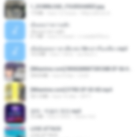
1_DOWNLOAD_FOURSHARED.jpg
1.9 MB
hace 12 meses
Wtlprodthree A.
เอิ้นเธอว่าความฮัก
เอิ้นเธอว่าความฮัก
4.1 MB
hace 2 meses
ถามพ่อ&#39;พ ม.
เมียน้อยเหงา พาเสียวค่ะ18+เล่าเรื่องเสียว.mp3
14.2 MB
hace 7 años
อมรพันธ์ จ.
[Witanime.com] RKNGMNNTSRCMB EP 06 HD.mp4
294.8 MB
hace 8 días
LOLKI
[Witanime.com] DTRD EP 03 HD.mp4
321.3 MB
hace 16 días
DRTY
영탁 - 막걸리 한잔.mp3
3.2 MB
hace 3 años
castor-trot
LOVE ATTACK
LOVE ATTACK