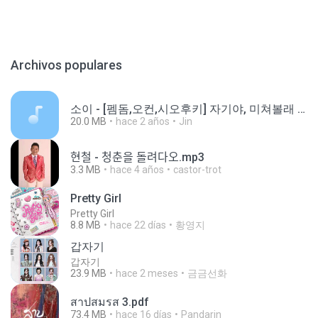
Archivos populares
소이 - [펨돔,오컨,시오후키] 자기야, 미쳐볼래 #남성향 #ASMR #펨돔 #여공남수 #19금.mp3
20.0 MB
hace 2 años
Jin
현철 - 청춘을 돌려다오.mp3
3.3 MB
hace 4 años
castor-trot
Pretty Girl
Pretty Girl
8.8 MB
hace 22 días
황영지
갑자기
갑자기
23.9 MB
hace 2 meses
금금선화
สาปสมรส 3.pdf
73.4 MB
hace 16 días
Pandarin