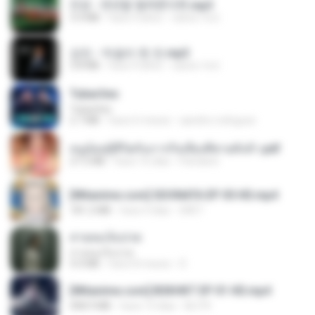
진성 - 천년을 빌려준다면.mp3
3.4 MB
hace 4 años
castor-trot
강진 - 막걸리 한 잔.mp3
3.8 MB
hace 4 años
castor-trot
Tubarões
Tubarões
2.7 MB
hace 6 meses
aandre.rodrigues
หนูน้อยสู้ชีวิตกับภารกิจเลี้ยงพี่ชายทั้งห้า.pdf
27.2 MB
hace 16 días
Pandarin
[Witanime.com] SDONATA EP 05 HD.mp4
181.2 MB
hace 4 días
GRET
สายลมเจ็บปวด
สายลมเจ็บปวด
4.0 MB
hace 8 meses
D
[Witanime.com] BSKHKT EP 01 HD.mp4
408.9 MB
hace 13 días
BLITR