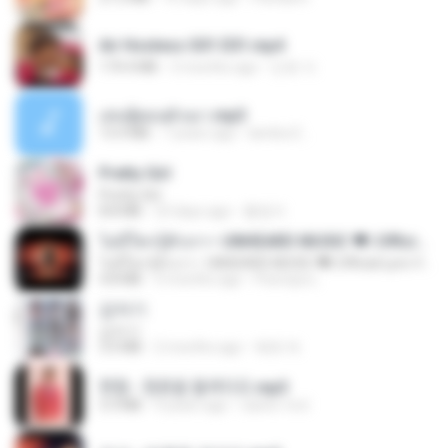
Air Hostess S01 E01.mp4
174.4 MB
3 months ago
민호 이.
เล่นชู้ตอนผัวเมา.mp3
13.4 MB
7 years ago
lambcr2 ..
Pretty Girl
Pretty Girl
8.8 MB
23 days ago
황영지
ไม่มีใครรู้ตัวเรา– UNHEARD MUSIC 🖤| Official Lyric Video | เพลงสู้ชีวิต
ไม่มีใครรู้ตัวเรา– UNHEARD MUSIC 🖤| Official Lyric Video | เพลงสู้ชีวิต
4.8 MB
3 months ago
Peeraya L.
갑자기
갑자기
3.0 MB
2 months ago
복희 박.
현철 - 청춘을 돌려다오.mp3
3.3 MB
4 years ago
castor-trot