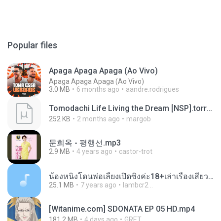
Popular files
Apaga Apaga Apaga (Ao Vivo)
Apaga Apaga Apaga (Ao Vivo)
3.0 MB
6 months ago
aandre.rodrigues
Tomodachi Life Living the Dream [NSP].torrent
252 KB
2 months ago
margob
문희옥 - 평행선.mp3
2.9 MB
4 years ago
castor-trot
น้องหนิงโดนพ่อเลี้ยงเปิดซิงค่ะ18+เล่าเรื่องเสียว.mp3
25.1 MB
7 years ago
lambcr2 ..
[Witanime.com] SDONATA EP 05 HD.mp4
181.2 MB
4 days ago
GRET