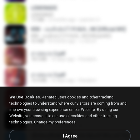
LEMONADE
LEMONADE
7.5 MB
2 months ago
yasmim O.
KRK - เธอทิ้งฉันไว้ Ft.N/A , HK [Official MV]
KRK - เธอทิ้งฉันไว้ Ft.N/A , HK [Official MV]
4.6 MB
8 months ago
นวมินทร์
สาปสมรส 2.pdf
78.3 MB
16 days ago
Pandarin
สาปสมรส 3.pdf
73.4 MB
16 days ago
Pandarin
สาปสมรส 4.pdf
We Use Cookies.
4shared uses cookies and other tracking
CamScanner
technologies to understand where our visitors are coming from and
73.1 MB
16 days ago
Pandarin
improve your browsing experience on our Website. By using our
ฉันมันก็ดีได้แค่นี้
Website, you consent to our use of cookies and other tracking
ฉันมันก็ดีได้แค่นี้
technologies.
Change my preferences
4.2 MB
9 months ago
D
ເຊົາຮ້ອງເຖົ້າຊິເອົາທໍ່ໃດ (เซาฮ้องเถ้าสิเอาเท่าใด) ບຸນເກີດ ຫນູຫ່ວງ ft. ໂສພາ ຈຸນທະລາ
I Agree