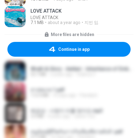
LOVE ATTACK
LOVE ATTACK
7.1 MB
about a year ago
지빈 임.
More files are hidden
Continue in app
Wrath & Glory - Aeldari - Inheritance of Embers.pdf
53.7 MB
2 years ago
federico f
สาปสมรส 1.pdf
112.4 MB
16 days ago
Pandarin
배금성 - 사랑이 비를 맞아요.mp3
3.5 MB
4 years ago
castor-trot
หนูน้อยสู้ชีวิตกับภารกิจเลี้ยงพี่ชายทั้งห้า.pdf
27.2 MB
16 days ago
Pandarin