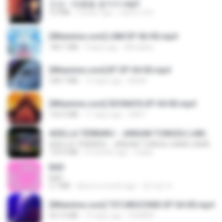
진성 - 태클을 걸지마.mp3
3.0 MB
4 years ago
castor-trot
[Witanime.com] LNM EP 06 HD.mp4
180.1 MB
9 days ago
MUrabito
[Witanime.com] BT EP 04 HD.mp4
248.7 MB
13 days ago
BAXK
[Witanime.com] SDONATA EP 04 HD.mp4
154.5 MB
11 days ago
GRET
ADELLA TERBARU - JANGAN TUNGGU LAMA LAMA - GELAS RETAK - OM ADELLA FULL ALBUM TERBARU 2026
ADELLA TERBARU - JANGAN TUNGGU LAMA LAMA - GELAS RETAK - OM ADELLA FULL ALBUM TERBARU 2026
133.0 MB
4 months ago
Cuplis
BAD
BAD
3.7 MB
about a month ago
문지영 여.
[Witanime.com] TSTJWGCDMS EP 04 HD.mp4
567.0 MB
15 days ago
DOMISR