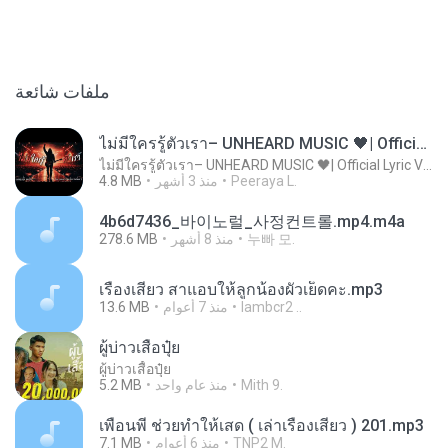
ملفات شائعة
ไม่มีใครรู้ตัวเรา– UNHEARD MUSIC 🖤| Official Lyric Video | เพลงสู้ชีวิต
ไม่มีใครรู้ตัวเรา– UNHEARD MUSIC 🖤| Official Lyric Video | เพลงสู้ชีวิต
4.8 MB
منذ 3 أشهر
Peeraya L.
4b6d7436_바이노럴_사정컨트롤.mp4.m4a
278.6 MB
منذ 8 أشهر
누빠 모.
เรื่องเสียว สาแอบให้ลูกน้องผัวเย็ดคะ.mp3
13.6 MB
منذ 7 أعوام
lambcr2 ..
ผู้บ่าวเสื้อปุ๋ย
ผู้บ่าวเสื้อปุ๋ย
5.2 MB
منذ عام واحد
Mith 9.
เพื่อนพี่ ช่วยทำให้เสด ( เล่าเรื่องเสียว ) 201.mp3
7.1 MB
منذ 6 أعوام
TNP2 M.