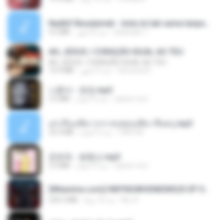
Nadhif Basalamah - kota ini tak sama tanpamu (Official Lyric Video).mp3
4.2 MB
منذ 8 أشهر
sukandar T.
AH, JESUS / CORAÇÃO IGUAL AO TEU
AH, JESUS / CORAÇÃO IGUAL AO TEU
14.3 MB
منذ 3 أشهر
Veronica D.
나훈아 - 영영.mp3
3.5 MB
منذ 4 أعوام
castor-trot
เล่าเรื่องเสียว จาก คนชอบเสียว ขึ้นครู.mp3
33.4 MB
منذ 5 أعوام
TNP2 M.
문희옥 - 평행선.mp3
2.9 MB
منذ 4 أعوام
castor-trot
[Witanime.com] HMYNGWHSNIDMS2S EP 04 HD.mp4
235.5 MB
منذ 16 يومًا
KILJY