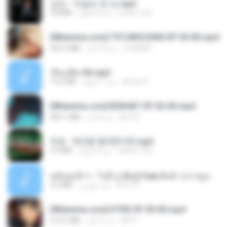
강진 - 막걸리 한 잔.mp3
3.8 MB
منذ 4 أعوام
castor-trot
[Witanime.com] TSTJWGCDMS EP 05 HD.mp4
423.2 MB
منذ 10 أيام
DOMISR
เรื่องเสียว92.mp3
19.2 MB
منذ 7 أعوام
lambcr2 ..
[Witanime.com] BSKHKT EP 02 HD.mp4
406.1 MB
منذ 8 أيام
BLITR
진성 - 천년을 빌려준다면.mp3
3.4 MB
منذ 4 أعوام
castor-trot
หม้อหุงข้าว - โจอี้ ภูวศิษฐ์ Feat.พั้นช์ วรกาญจน์-315237.mp3
3.6 MB
منذ شهرين
จิ๊กโก๋ ส.
[Witanime.com] DTRD EP 05 HD.mp4
219.5 MB
منذ 4 أيام
DRTY