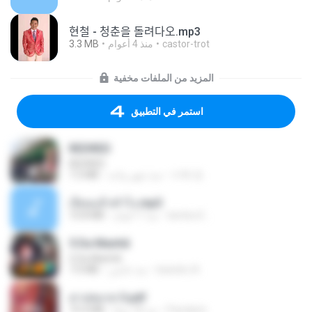
현철 - 청춘을 돌려다오.mp3
3.3 MB
منذ 4 أعوام
castor-trot
المزيد من الملفات مخفية
استمر في التطبيق
REDRED
REDRED
7.2 MB
منذ شهر واحد
수혁 장.
เงี่ยนแล้วทำไง.mp3
10.8 MB
منذ 7 أعوام
lambcr2 ..
5 Da Manhã
5 Da Manhã
7.0 MB
منذ عامين
leandro A.
สาปสมรส 3.pdf
73.4 MB
منذ 18 يومًا
Pandarin