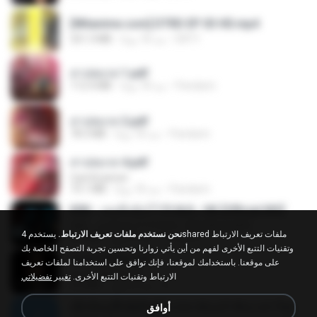
[Witanime.com] DTRD EP 03 HD.mp4
321.3 MB
منذ 18 يومًا
DRTY
สาปสมรส 1.pdf
112.4 MB
منذ 18 يومًا
Pandarin
สาปสมรส 2.pdf
78.3 MB
منذ 18 يومًا
Pandarin
สาปสมรส 4.pdf
CamScanner
73.1 MB
منذ 18 يومًا
Pandarin
KRK - เธอทิ้งฉันไว้ Ft.N/A , HK [Official MV]
KRK - เธอทิ้งฉันไว้ Ft.N/A , HK [Official MV]
نحن نستخدم ملفات تعريف الارتباط.
يستخدم 4shared ملفات تعريف الارتباط
4.6 MB
منذ 8 أشهر
นวมินทร์
وتقنيات التتبع الأخرى لفهم من أين يأتي زوارنا وتحسين تجربة التصفح الخاصة بك
ฉันมันก็ดีได้แค่นี้
على موقعنا. باستخدامك لموقعنا، فإنك توافق على استخدامنا لملفات تعريف
ฉันมันก็ดีได้แค่นี้
الارتباط وتقنيات التتبع الأخرى.
تغيير تفضيلاتي
4.2 MB
منذ 9 أشهر
D
ເຊົາຮ້ອງເຖົ້າຊິເອົາທໍ່ໃດ (เซาฮ้องเถ้าสิเอาเท่าใด) ບຸນເກີດ ຫນູຫ່ວງ ft. ໂສພາ ຈຸນທະລາ
أوافق