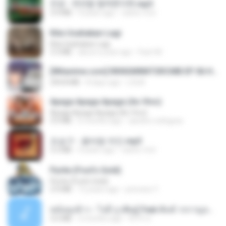
진성 - 천년을 빌려준다면.mp3
3.4 MB
4 years ago
castor-trot
Kita Usahakan Lagi
Kita Usahakan Lagi
3.3 MB
about a year ago
Fazri M.
[Witanime.com] RKNGMNNTSRCMB EP 06 HD.mp4
294.8 MB
8 days ago
LOLKI
Apaga Apaga Apaga (Ao Vivo)
Apaga Apaga Apaga (Ao Vivo)
3.0 MB
6 months ago
aandre.rodrigues
조승구 - 꽃바람 여인.mp3
3.2 MB
4 years ago
castor-trot
Pyrite (Fool's Gold)
Pyrite (Fool's Gold)
3.4 MB
12 years ago
princess Y.
หม้อหุงข้าว - โจอี้ ภูวศิษฐ์ Feat.พั้นช์ วรกาญจน์-315237.mp3
3.6 MB
2 months ago
จิ๊กโก๋ ส.