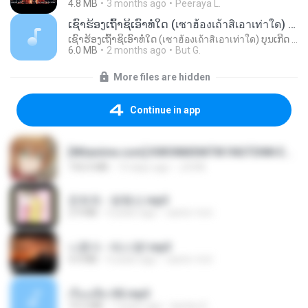
4.8 MB
3 months ago
Peeraya L.
ເຊົາຮ້ອງເຖົ້າຊິເອົາທໍ່ໃດ (เซาฮ้องเถ้าสิเอาเท่าใด) ບຸນເກີດ ຫນູຫ່ວງ ft. ໂສພາ ຈຸນທະລາ
ເຊົາຮ້ອງເຖົ້າຊິເອົາທໍ່ໃດ (เซาฮ้องเถ้าสิเอาเท่าใด) ບຸນເກີດ ຫນູຫ່ວງ ft. ໂສພາ ຈຸນທະລາ
6.0 MB
2 months ago
But G.
More files are hidden
Continue in app
[Witanime.com] KWONMSNITIK1NGTDNN EP 04 HD.mp4
192.0 MB
14 days ago
JUVIA
문희옥 - 평행선.mp3
2.9 MB
4 years ago
castor-trot
나훈아 - 테스형!.mp3
4.4 MB
4 years ago
castor-trot
เรื่องเสียว92.mp3
19.2 MB
7 years ago
lambcr2 ..