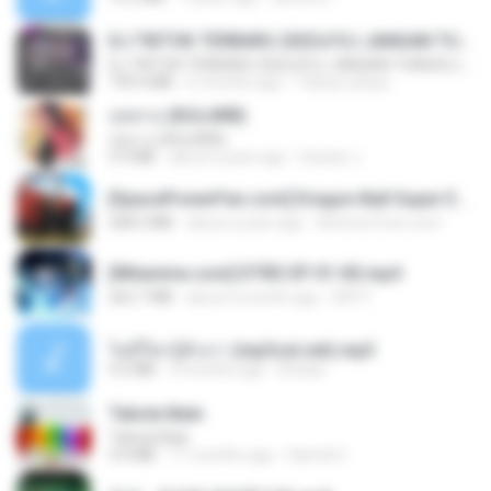
DJ TIKTOK TERBARU 2025🎵DJ JANGAN TUNGGU LAMA LAMA NANTI LAMA LAMA 🎵DJ SEDIA AKU SEBELUM HUJAN
DJ TIKTOK TERBARU 2025🎵DJ JANGAN TUNGGU LAMA LAMA NANTI LAMA LAMA 🎵DJ SEDIA AKU SEBELUM HUJAN
199.4 MB
6 months ago
Yahya Lahiya
กุหลาบ (KULARB)
กุหลาบ (KULARB)
5.9 MB
about a year ago
Suwan J.
[SpacePowerFan.com] Dragon Ball Super EP1 480p.mp4
208.3 MB
about a year ago
AnimezToon.com
[Witanime.com] DTRD EP 01 HD.mp4
262.7 MB
about a month ago
DRTY
ไม่มีใครรู้ตัวเรา (mp3cut.net).mp3
4.2 MB
3 months ago
Kratae
Tabola Bale
Tabola Bale
4.4 MB
11 months ago
Hamdi U.