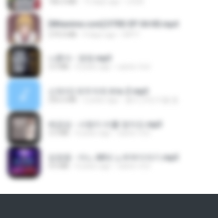
186.0 MB
15 days ago
LOLKI
[Witanime.com] DTRD EP 04 HD.mp4
279.0 MB
9 days ago
DRTY
나훈아 - 영영.mp3
3.5 MB
4 years ago
castor-trot
신유리) 유두자위 A to Z.mp3
256.6 MB
2 years ago
좀비고4인커플 좀.
배금성 - 사랑이 비를 맞아요.mp3
3.5 MB
4 years ago
castor-trot
임영웅 - 어느 60대 노부부이야기.mp3
4.6 MB
4 years ago
castor-trot