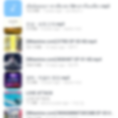
เมียน้อยเหงา พาเสียวค่ะ18+เล่าเรื่องเสียว.mp3
14.2 MB
7 years ago
อมรพันธ์ จ.
진성 - 보릿고개.mp3
3.4 MB
4 years ago
castor-trot
[Witanime.com] DTRD EP 03 HD.mp4
321.3 MB
16 days ago
DRTY
[Witanime.com] BSKHKT EP 01 HD.mp4
408.9 MB
13 days ago
BLITR
영탁 - 막걸리 한잔.mp3
3.2 MB
3 years ago
castor-trot
LOVE ATTACK
LOVE ATTACK
7.1 MB
about a year ago
지빈 임.
[Witanime.com] RKNGMNNTSRCMB EP 05 HD.mp4