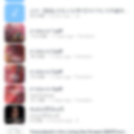
소이 - [펨돔,오컨,시오후키] 자기야, 미쳐볼래 #남성향 #ASMR #펨돔 #여공남수 #19금.mp3
20.0 MB
2 years ago
Jin
สาปสมรส 1.pdf
112.4 MB
17 days ago
Pandarin
สาปสมรส 2.pdf
78.3 MB
17 days ago
Pandarin
สาปสมรส 3.pdf
73.4 MB
17 days ago
Pandarin
สาปสมรส 4.pdf
CamScanner
73.1 MB
17 days ago
Pandarin
ฉันมันก็ดีได้แค่นี้
ฉันมันก็ดีได้แค่นี้
4.2 MB
9 months ago
D
Tomodachi Life Living the Dream [NSP].torrent