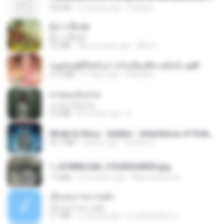
252 KB
2 months ago
margob
ผู้บ่าวเสื้อปุ๋ย
ผู้บ่าวเสื้อปุ๋ย
5.2 MB
about a year ago
Mith 9.
หนูน้อยสู้ชีวิตกับภารกิจเลี้ยงพี่ชายทั้งห้า.pdf
27.2 MB
17 days ago
Pandarin
สายลมเจ็บปวด
สายลมเจ็บปวด
4.0 MB
8 months ago
D
Wrath & Glory - Aeldari - Inheritance of Embers.pdf
53.7 MB
2 years ago
federico f
1_DOWNLOAD_FOURSHARED.jpg
1.9 MB
12 months ago
Wtlprodthree A.
เอิ้นเธอว่าความฮัก
เอิ้นเธอว่าความฮัก
4.1 MB
2 months ago
ถามพ่อ&#39;พ ม.