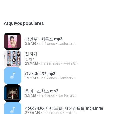
Arquivos populares
강민주 - 회룡포.mp3
3.5 MB
há 4 anos
castor-trot
갑자기
갑자기
23.9 MB
há 2 meses
금금선화
เรื่องเสียว92.mp3
19.2 MB
há 7 anos
lambcr2 ..
옹이 - 조항조.mp3
3.6 MB
há 4 anos
castor-trot
4b6d7436_바이노럴_사정컨트롤.mp4.m4a
278.6 MB
há 7 meses
누빠 모.