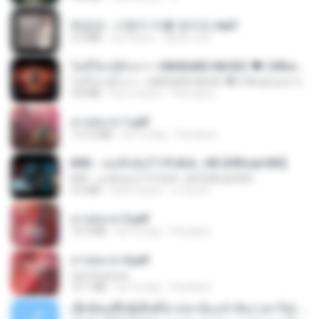
배금성 - 사랑이 비를 맞아요.mp3
3.5 MB
há 4 anos
castor-trot
ไม่มีใครรู้ตัวเรา– UNHEARD MUSIC 🖤| Official Lyric Video | เพลงสู้ชีวิต
ไม่มีใครรู้ตัวเรา– UNHEARD MUSIC 🖤| Official Lyric Video | เพลงสู้ชีวิต
4.8 MB
há 3 meses
Peeraya L.
สาปสมรส 1.pdf
112.4 MB
há 16 dias
Pandarin
KRK - เธอทิ้งฉันไว้ Ft.N/A , HK [Official MV]
KRK - เธอทิ้งฉันไว้ Ft.N/A , HK [Official MV]
4.6 MB
há 8 meses
นวมินทร์
สาปสมรส 3.pdf
73.4 MB
há 16 dias
Pandarin
สาปสมรส 4.pdf
CamScanner
73.1 MB
há 16 dias
Pandarin
ເຊົາຮ້ອງເຖົ້າຊິເອົາທໍ່ໃດ (เซาฮ้องเถ้าสิเอาเท่าใด) ບຸນເກີດ ຫນູຫ່ວງ ft. ໂສພາ ຈຸນທະລາ