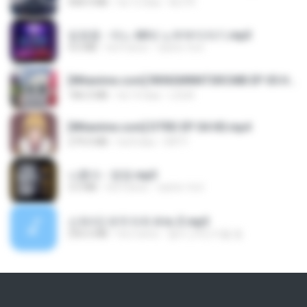
408.9 MB
há 12 dias
BLITR
임영웅 - 어느 60대 노부부이야기.mp3
4.6 MB
há 4 anos
castor-trot
[Witanime.com] RKNGMNNTSRCMB EP 05 HD.mp4
186.0 MB
há 14 dias
LOLKI
[Witanime.com] DTRD EP 04 HD.mp4
279.0 MB
há 8 dias
DRTY
나훈아 - 영영.mp3
3.5 MB
há 4 anos
castor-trot
신유리) 유두자위 A to Z.mp3
256.6 MB
há 2 anos
좀비고4인커플 좀.