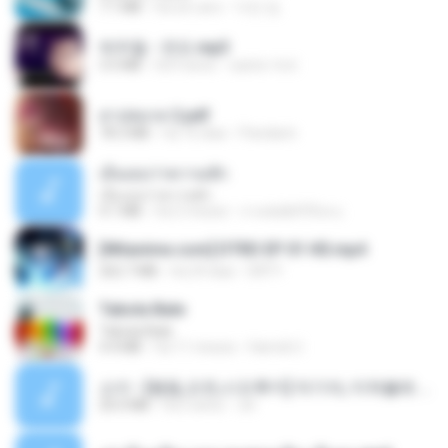
7.1 MB
há um ano
지빈 임.
박우철 - 연모.mp3
3.5 MB
há 4 anos
castor-trot
สาปสมรส 2.pdf
78.3 MB
há 16 dias
Pandarin
เอิ้นเธอว่าความฮัก
เอิ้นเธอว่าความฮัก
4.1 MB
há 2 meses
ถามพ่อ&#39;พ ม.
[Witanime.com] DTRD EP 01 HD.mp4
262.7 MB
há 29 dias
DRTY
Tabola Bale
Tabola Bale
4.4 MB
há 11 meses
Hamdi U.
소이 - [펨돔,오컨,시오후키] 자기야, 미쳐볼래 #남성향 #ASMR #펨돔 #여공남수 #19금.mp3
20.0 MB
há 2 anos
Jin