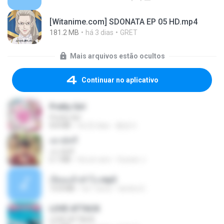
[Witanime.com] SDONATA EP 05 HD.mp4
181.2 MB
há 3 dias
GRET
Mais arquivos estão ocultos
Continuar no aplicativo
Pretty Girl
Pretty Girl
8.8 MB
há 22 dias
황영지
เขามัทรี
เขามัทรี
6.1 MB
há um ano
Suwan J.
เงี่ยนแล้วทำไง.mp3
10.8 MB
há 7 anos
lambcr2 ..
LOVE ATTACK
LOVE ATTACK