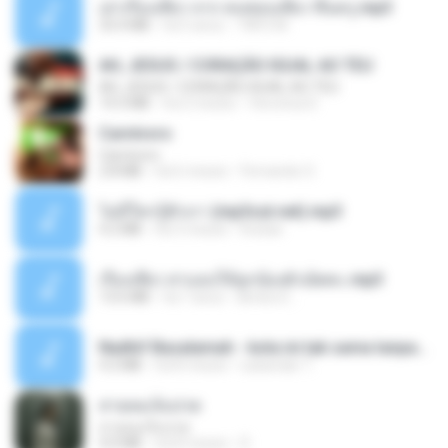
เล่าเรื่องเสียว จาก คนชอบเสียว ขึ้นครู.mp3
33.4 MB
há 5 anos
TNP2 M.
AH, JESUS / CORAÇÃO IGUAL AO TEU
AH, JESUS / CORAÇÃO IGUAL AO TEU
14.3 MB
há 2 meses
Veronica D.
Carnívoro
Carnívoro
2.8 MB
há 6 meses
Fernando O.
ไม่มีใครรู้ตัวเรา (mp3cut.net).mp3
4.2 MB
há 3 meses
Kratae
เรื่องเสียว สาแอบให้ลูกน้องผัวเย็ดคะ.mp3
13.6 MB
há 7 anos
lambcr2 ..
Nadhif Basalamah - kota ini tak sama tanpamu (Official Lyric Video).mp3
4.2 MB
há 8 meses
sukandar T.
สายลมเจ็บปวด
สายลมเจ็บปวด
4.0 MB
há 8 meses
D