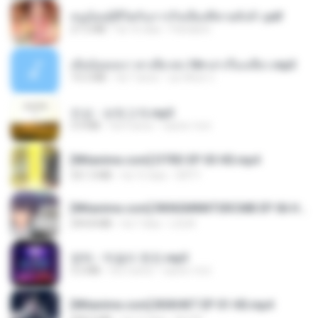
หนูน้อยสู้ชีวิตกับภารกิจเลี้ยงพี่ชายทั้งห้า.pdf
27.2 MB
há 16 dias
Pandarin
เมียน้อยเหงา พาเสียวค่ะ18+เล่าเรื่องเสียว.mp3
14.2 MB
há 7 anos
อมรพันธ์ จ.
진성 - 보릿고개.mp3
3.4 MB
há 4 anos
castor-trot
[Witanime.com] DTRD EP 03 HD.mp4
321.3 MB
há 15 dias
DRTY
[Witanime.com] RKNGMNNTSRCMB EP 06 HD.mp4
294.8 MB
há 7 dias
LOLKI
영탁 - 막걸리 한잔.mp3
3.2 MB
há 3 anos
castor-trot
[Witanime.com] BSKHKT EP 01 HD.mp4