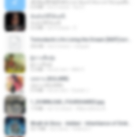
ເຊົາຮ້ອງເຖົ້າຊິເອົາທໍ່ໃດ (เซาฮ้องเถ้าสิเอาเท่าใด) ບຸນເກີດ ຫນູຫ່ວງ ft. ໂສພາ ຈຸນທະລາ
6.0 MB
há 2 meses
But G.
ฉันมันก็ดีได้แค่นี้
ฉันมันก็ดีได้แค่นี้
4.2 MB
há 9 meses
D
Tomodachi Life Living the Dream [NSP].torrent
252 KB
há 2 meses
margob
ผู้บ่าวเสื้อปุ๋ย
ผู้บ่าวเสื้อปุ๋ย
5.2 MB
há um ano
Mith 9.
กุหลาบ (KULARB)
กุหลาบ (KULARB)
5.9 MB
há um ano
Suwan J.
1_DOWNLOAD_FOURSHARED.jpg
1.9 MB
há 12 meses
Wtlprodthree A.
Wrath & Glory - Aeldari - Inheritance of Embers.pdf
53.7 MB
há 2 anos
federico f