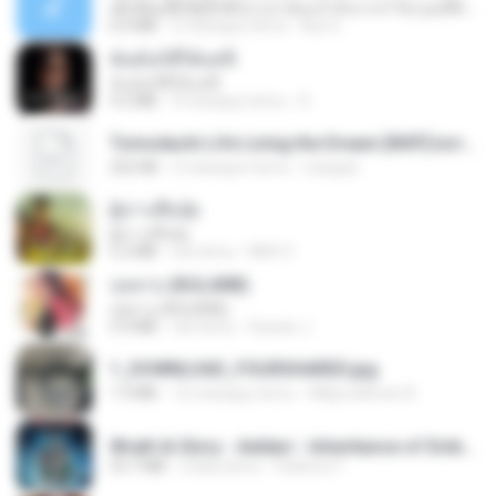
ເຊົາຮ້ອງເຖົ້າຊິເອົາທໍ່ໃດ (เซาฮ้องเถ้าสิเอาเท่าใด) ບຸນເກີດ ຫນູຫ່ວງ ft. ໂສພາ ຈຸນທະລາ
6.0 MB
2 miesiące temu
But G.
ฉันมันก็ดีได้แค่นี้
ฉันมันก็ดีได้แค่นี้
4.2 MB
9 miesięcy temu
D
Tomodachi Life Living the Dream [NSP].torrent
252 KB
2 miesiące temu
margob
ผู้บ่าวเสื้อปุ๋ย
ผู้บ่าวเสื้อปุ๋ย
5.2 MB
rok temu
Mith 9.
กุหลาบ (KULARB)
กุหลาบ (KULARB)
5.9 MB
rok temu
Suwan J.
1_DOWNLOAD_FOURSHARED.jpg
1.9 MB
12 miesięcy temu
Wtlprodthree A.
Wrath & Glory - Aeldari - Inheritance of Embers.pdf
53.7 MB
2 lata temu
federico f