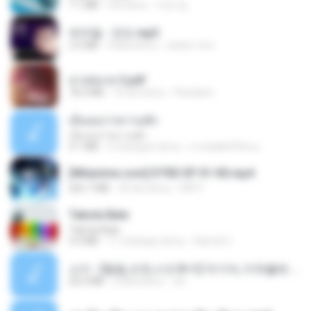
7.1 MB
rok temu
지빈 임.
박우철 - 연모.mp3
3.5 MB
4 lata temu
castor-trot
สาปสมรส 2.pdf
78.3 MB
16 dni temu
Pandarin
เอิ้นเธอว่าความฮัก
เอิ้นเธอว่าความฮัก
4.1 MB
2 miesiące temu
ถามพ่อ&#39;พ ม.
[Witanime.com] DTRD EP 01 HD.mp4
262.7 MB
29 dni temu
DRTY
Tabola Bale
Tabola Bale
4.4 MB
11 miesięcy temu
Hamdi U.
소이 - [펨돔,오컨,시오후키] 자기야, 미쳐볼래 #남성향 #ASMR #펨돔 #여공남수 #19금.mp3
20.0 MB
2 lata temu
Jin