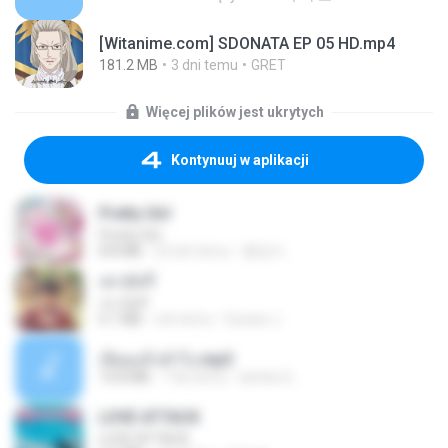
[Witanime.com] SDONATA EP 05 HD.mp4
181.2 MB
3 dni temu
GRET
Więcej plików jest ukrytych
Kontynuuj w aplikacji
Pretty Girl
Pretty Girl
8.8 MB
22 dni temu
황영지
เขามัทรี
เขามัทรี
6.1 MB
rok temu
Suwan J.
เงี่ยนแล้วทำไง.mp3
10.8 MB
7 lat temu
lambcr2 ..
LOVE ATTACK
LOVE ATTACK