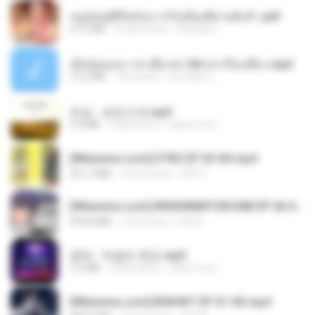
หนูน้อยสู้ชีวิตกับภารกิจเลี้ยงพี่ชายทั้งห้า.pdf
27.2 MB
16 dni temu
Pandarin
เมียน้อยเหงา พาเสียวค่ะ18+เล่าเรื่องเสียว.mp3
14.2 MB
7 lat temu
อมรพันธ์ จ.
진성 - 보릿고개.mp3
3.4 MB
4 lata temu
castor-trot
[Witanime.com] DTRD EP 03 HD.mp4
321.3 MB
15 dni temu
DRTY
[Witanime.com] RKNGMNNTSRCMB EP 06 HD.mp4
294.8 MB
7 dni temu
LOLKI
영탁 - 막걸리 한잔.mp3
3.2 MB
3 lata temu
castor-trot
[Witanime.com] BSKHKT EP 01 HD.mp4