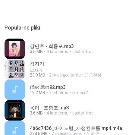
Popularne pliki
강민주 - 회룡포.mp3
3.5 MB
4 lata temu
castor-trot
갑자기
갑자기
23.9 MB
2 miesiące temu
금금선화
เรื่องเสียว92.mp3
19.2 MB
7 lat temu
lambcr2 ..
옹이 - 조항조.mp3
3.6 MB
4 lata temu
castor-trot
4b6d7436_바이노럴_사정컨트롤.mp4.m4a
278.6 MB
7 miesięcy temu
누빠 모.