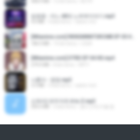
408.9 MB
12 dni temu
BLITR
임영웅 - 어느 60대 노부부이야기.mp3
4.6 MB
4 lata temu
castor-trot
[Witanime.com] RKNGMNNTSRCMB EP 05 HD.mp4
186.0 MB
14 dni temu
LOLKI
[Witanime.com] DTRD EP 04 HD.mp4
279.0 MB
8 dni temu
DRTY
나훈아 - 영영.mp3
3.5 MB
4 lata temu
castor-trot
신유리) 유두자위 A to Z.mp3
256.6 MB
2 lata temu
좀비고4인커플 좀.