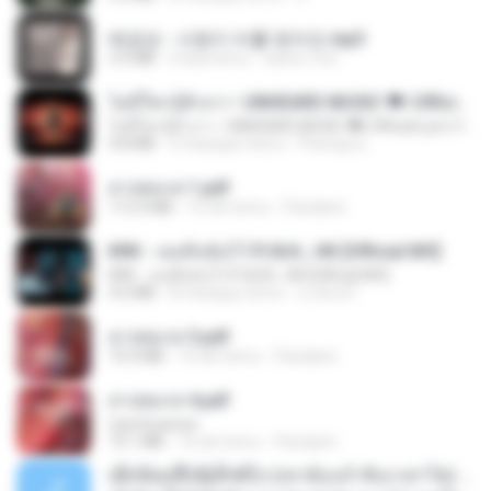
배금성 - 사랑이 비를 맞아요.mp3
3.5 MB
4 lata temu
castor-trot
ไม่มีใครรู้ตัวเรา– UNHEARD MUSIC 🖤| Official Lyric Video | เพลงสู้ชีวิต
ไม่มีใครรู้ตัวเรา– UNHEARD MUSIC 🖤| Official Lyric Video | เพลงสู้ชีวิต
4.8 MB
3 miesiące temu
Peeraya L.
สาปสมรส 1.pdf
112.4 MB
16 dni temu
Pandarin
KRK - เธอทิ้งฉันไว้ Ft.N/A , HK [Official MV]
KRK - เธอทิ้งฉันไว้ Ft.N/A , HK [Official MV]
4.6 MB
8 miesięcy temu
นวมินทร์
สาปสมรส 3.pdf
73.4 MB
16 dni temu
Pandarin
สาปสมรส 4.pdf
CamScanner
73.1 MB
16 dni temu
Pandarin
ເຊົາຮ້ອງເຖົ້າຊິເອົາທໍ່ໃດ (เซาฮ้องเถ้าสิเอาเท่าใด) ບຸນເກີດ ຫນູຫ່ວງ ft. ໂສພາ ຈຸນທະລາ