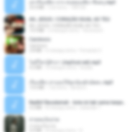
เล่าเรื่องเสียว จาก คนชอบเสียว ขึ้นครู.mp3
33.4 MB
5 lat temu
TNP2 M.
AH, JESUS / CORAÇÃO IGUAL AO TEU
AH, JESUS / CORAÇÃO IGUAL AO TEU
14.3 MB
2 miesiące temu
Veronica D.
Carnívoro
Carnívoro
2.8 MB
6 miesięcy temu
Fernando O.
ไม่มีใครรู้ตัวเรา (mp3cut.net).mp3
4.2 MB
3 miesiące temu
Kratae
เรื่องเสียว สาแอบให้ลูกน้องผัวเย็ดคะ.mp3
13.6 MB
7 lat temu
lambcr2 ..
Nadhif Basalamah - kota ini tak sama tanpamu (Official Lyric Video).mp3
4.2 MB
8 miesięcy temu
sukandar T.
สายลมเจ็บปวด
สายลมเจ็บปวด
4.0 MB
8 miesięcy temu
D