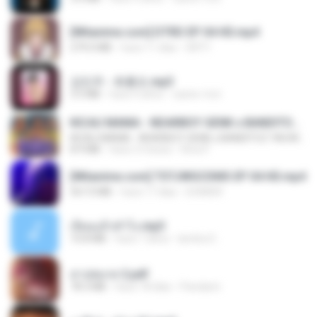
[Witanime.com] DTRD EP 04 HD.mp4
279.0 MB
hace 11 días
DRTY
강민주 - 회룡포.mp3
3.5 MB
hace 4 años
castor-trot
KICAU MANIA - NDARBOY GENK x BANDITOZ YAOW 86 (OFFICIAL LYRIC VIDEO) GAS POL NDANGAK
KICAU MANIA - NDARBOY GENK x BANDITOZ YAOW 86 (OFFICIAL LYRIC VIDEO) GAS POL NDANGAK
8.9 MB
hace 3 meses
Rina P.
[Witanime.com] TSTJWGCDMS EP 04 HD.mp4
567.0 MB
hace 17 días
DOMISR
เงี่ยนแล้วทำไง.mp3
10.8 MB
hace 7 años
lambcr2 ..
สาปสมรส 2.pdf
78.3 MB
hace 18 días
Pandarin