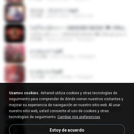
유진표 - 천년지기.mp3
3.0 MB
hace 4 años
castor-trot
ไม่มีใครรู้ตัวเรา– UNHEARD MUSIC 🖤| Official Lyric Video | เพลงสู้ชีวิต
ไม่มีใครรู้ตัวเรา– UNHEARD MUSIC 🖤| Official Lyric Video | เพลงสู้ชีวิต
4.8 MB
hace 3 meses
Peeraya L.
สาปสมรส 1.pdf
112.4 MB
hace 18 días
Pandarin
สาปสมรส 3.pdf
73.4 MB
hace 18 días
Pandarin
สาปสมรส 4.pdf
Usamos cookies.
4shared utiliza cookies y otras tecnologías de
CamScanner
seguimiento para comprender de dónde vienen nuestros visitantes y
73.1 MB
hace 18 días
Pandarin
mejorar su experiencia de navegación en nuestro sitio web. Al usar
KRK - เธอทิ้งฉันไว้ Ft.N/A , HK [Official MV]
nuestro sitio web, usted consiente el uso de cookies y otras
KRK - เธอทิ้งฉันไว้ Ft.N/A , HK [Official MV]
tecnologías de seguimiento.
Cambiar mis preferencias
4.6 MB
hace 8 meses
นวมินทร์
ฉันมันก็ดีได้แค่นี้
Estoy de acuerdo