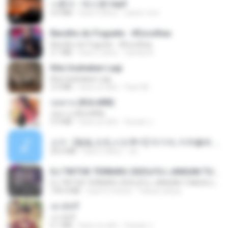
나훈아 - 테스형!.mp3
4.4 MB
hace 4 años
castor-trot
Barulho do Foguete - #Escolhas
Barulho do Foguete - #Escolhas
2.1 MB
hace 2 años
Camila A.
Kita Usahakan Lagi
Kita Usahakan Lagi
3.3 MB
hace un año
Fazri M.
กุหลาบ (KULARB)
กุหลาบ (KULARB)
5.9 MB
hace un año
Suwan J.
소이 - [펨돔,오컨,시오후키] 자기야, 미쳐볼래 #남성향 #ASMR #펨돔 #여공남수 #19금.mp3
20.0 MB
hace 2 años
Jin
DJ TIKTOK TERBARU 2025🎵DJ JANGAN TUNGGU LAMA LAMA NANTI LAMA LAMA 🎵DJ SEDIA AKU SEBELUM HUJAN
DJ TIKTOK TERBARU 2025🎵DJ JANGAN TUNGGU LAMA LAMA NANTI LAMA LAMA 🎵DJ SEDIA AKU SEBELUM HUJAN
199.4 MB
hace 6 meses
Yahya Lahiya
เขามัทรี
เขามัทรี
6.1 MB
hace un año
Suwan J.