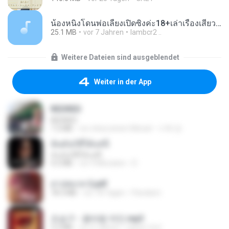
น้องหนิงโดนพ่อเลี้ยงเปิดซิงค่ะ18+เล่าเรื่องเสียว.mp3
25.1 MB
vor 7 Jahren
lambcr2 ..
Weitere Dateien sind ausgeblendet
Weiter in der App
REDRED
REDRED
7.2 MB
vor etwa einem Monat
수혁 장.
ฉันมันก็ดีได้แค่นี้
ฉันมันก็ดีได้แค่นี้
4.2 MB
vor 9 Monaten
D
สาปสมรส 2.pdf
78.3 MB
vor 18 Tagen
Pandarin
조승구 - 꽃바람 여인.mp3
3.2 MB
vor 4 Jahren
castor-trot