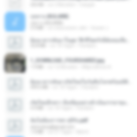
252 KB
vor 2 Monaten
margob
กุหลาบ (KULARB)
กุหลาบ (KULARB)
5.9 MB
vor etwa einem Jahr
Suwan J.
ย้อนเวลากลับมาในยุค 70 ชีวิตครั้งนี้ฉันขอเลือกเอง จบ.pdf
32.8 MB
vor 18 Tagen
Pandarin
1_DOWNLOAD_FOURSHARED.jpg
1.9 MB
vor 12 Monaten
Wtlprodthree A.
ย้อนเวลากลับมาเกิดใหม่ในวันสิ้นโลกพร้อมมิติส่วนตัว 1-443 [จบ] - 揍趴长颈鹿.pdf
499.6 MB
vor 18 Tagen
Pandarin
เกิดใหม่อีกครา อี๋เหนียงอย่างข้าเป็นภรรยาขุนนาง 1_ST.pdf
4.9 MB
vor 18 Tagen
Pandarin
ฉันไม่ต้องการพร สุจิรัน.pdf
tanmobza@gmail.com
1.4 MB
vor 27 Tagen
Mob K.