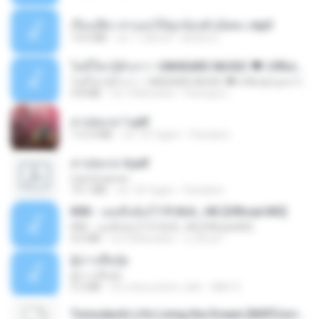
เรื่องเสียว สาแอบให้ลูกน้องผัวเย็ดคะ.mp3
13.6 MB
vor 7 Jahren
lambcr2 ..
ไม่มีใครรู้ตัวเรา– UNHEARD MUSIC 🖤| Official Lyric Video | เพลงสู้ชีวิต
ไม่มีใครรู้ตัวเรา– UNHEARD MUSIC 🖤| Official Lyric Video | เพลงสู้ชีวิต
4.8 MB
vor 3 Monaten
Peeraya L.
สาปสมรส 1.pdf
112.4 MB
vor 18 Tagen
Pandarin
สาปสมรส 4.pdf
CamScanner
73.1 MB
vor 18 Tagen
Pandarin
KRK - เธอทิ้งฉันไว้ Ft.N/A , HK [Official MV]
KRK - เธอทิ้งฉันไว้ Ft.N/A , HK [Official MV]
4.6 MB
vor 8 Monaten
นวมินทร์
ผู้บ่าวเสื้อปุ๋ย
ผู้บ่าวเสื้อปุ๋ย
5.2 MB
vor etwa einem Jahr
Mith 9.
Tomodachi Life Living the Dream [NSP].torrent