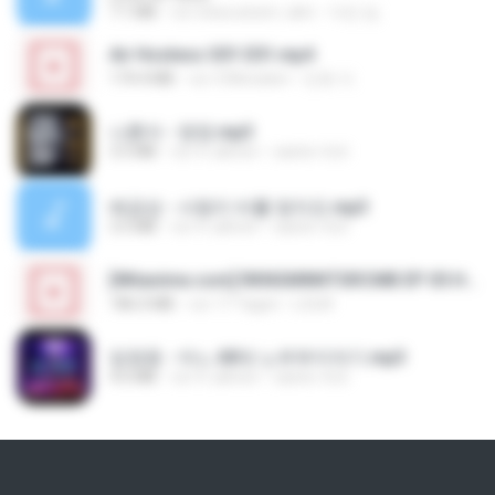
7.1 MB
vor etwa einem Jahr
지빈 임.
Air Hostess S01 E01.mp4
174.4 MB
vor 3 Monaten
민호 이.
나훈아 - 영영.mp3
3.5 MB
vor 4 Jahren
castor-trot
배금성 - 사랑이 비를 맞아요.mp3
3.5 MB
vor 4 Jahren
castor-trot
[Witanime.com] RKNGMNNTSRCMB EP 05 HD.mp4
186.0 MB
vor 17 Tagen
LOLKI
임영웅 - 어느 60대 노부부이야기.mp3
4.6 MB
vor 4 Jahren
castor-trot