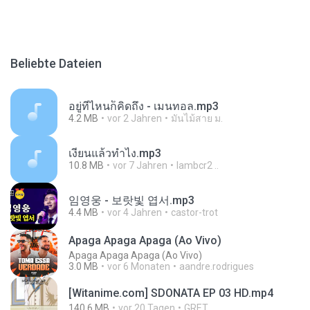
Beliebte Dateien
อยู่ที่ไหนก็คิดถึง - เมนทอล.mp3
4.2 MB
vor 2 Jahren
มันไม้สาย ม.
เงี่ยนแล้วทำไง.mp3
10.8 MB
vor 7 Jahren
lambcr2 ..
임영웅 - 보랏빛 엽서.mp3
4.4 MB
vor 4 Jahren
castor-trot
Apaga Apaga Apaga (Ao Vivo)
Apaga Apaga Apaga (Ao Vivo)
3.0 MB
vor 6 Monaten
aandre.rodrigues
[Witanime.com] SDONATA EP 03 HD.mp4
140.6 MB
vor 20 Tagen
GRET