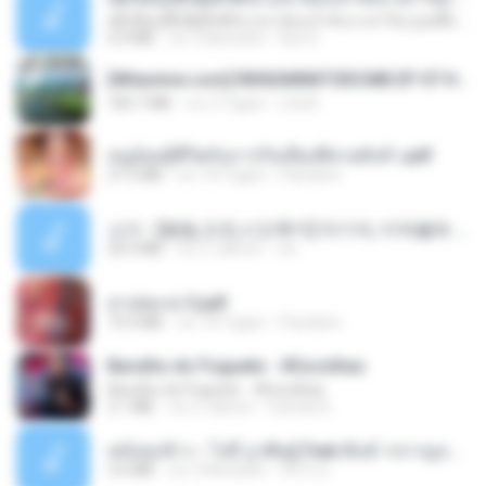
ເຊົາຮ້ອງເຖົ້າຊິເອົາທໍ່ໃດ (เซาฮ้องเถ้าสิเอาเท่าใด) ບຸນເກີດ ຫນູຫ່ວງ ft. ໂສພາ ຈຸນທະລາ
6.0 MB
vor 2 Monaten
But G.
[Witanime.com] RKNGMNNTSRCMB EP 07 HD.mp4
183.7 MB
vor 3 Tagen
LOLKI
หนูน้อยสู้ชีวิตกับภารกิจเลี้ยงพี่ชายทั้งห้า.pdf
27.2 MB
vor 18 Tagen
Pandarin
소이 - [펨돔,오컨,시오후키] 자기야, 미쳐볼래 #남성향 #ASMR #펨돔 #여공남수 #19금.mp3
20.0 MB
vor 2 Jahren
Jin
สาปสมรส 3.pdf
73.4 MB
vor 18 Tagen
Pandarin
Barulho do Foguete - #Escolhas
Barulho do Foguete - #Escolhas
2.1 MB
vor 2 Jahren
Camila A.
หม้อหุงข้าว - โจอี้ ภูวศิษฐ์ Feat.พั้นช์ วรกาญจน์-315237.mp3
3.6 MB
vor 2 Monaten
จิ๊กโก๋ ส.