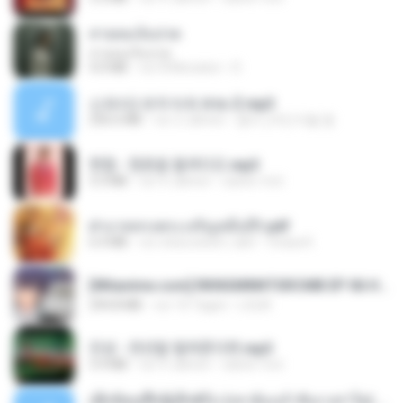
สายลมเจ็บปวด
สายลมเจ็บปวด
4.0 MB
vor 8 Monaten
D
신유리) 유두자위 A to Z.mp3
256.6 MB
vor 2 Jahren
좀비고4인커플 좀.
현철 - 청춘을 돌려다오.mp3
3.3 MB
vor 4 Jahren
castor-trot
ฝ่าบาททรงพระเจริญหมื่นปี1.pdf
6.4 MB
vor etwa einem Jahr
Orasa K.
[Witanime.com] RKNGMNNTSRCMB EP 06 HD.mp4
294.8 MB
vor 10 Tagen
LOLKI
진성 - 천년을 빌려준다면.mp3
3.4 MB
vor 4 Jahren
castor-trot
ເຊົາຮ້ອງເຖົ້າຊິເອົາທໍ່ໃດ (เซาฮ้องเถ้าสิเอาเท่าใด) ບຸນເກີດ ຫນູຫ່ວງ ft. ໂສພາ ຈຸນທະລາ