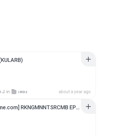
 (KULARB)
 J.
in
เพลง
about a year ago
[Witanime.com] RKNGMNNTSRCMB EP 06 HD.mp4