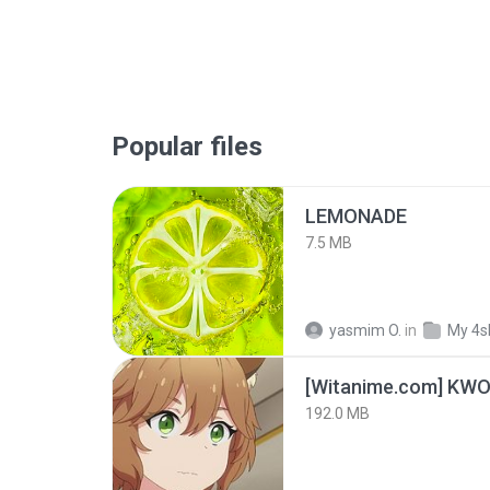
Popular files
LEMONADE
7.5 MB
yasmim O.
in
My 4s
192.0 MB