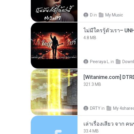
D
in
My Music
4.8 MB
Peeraya L.
in
Downl
[Witanime.com] DTR
321.3 MB
DRTY
in
My 4share
เล่าเรื่องเสียว จาก ค
33.4 MB