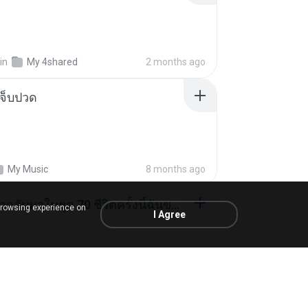
in
My 4shared
2 months ago
จ็บปวด
My Music
8 months ago
ย้อนเวลากลับมาในยุค 70 ชีวิตครั้งนี้ฉันขอเลือกเอง จบ.pdf
browsing experience on
I Agree
rin
in
My 4shared
18 days ago