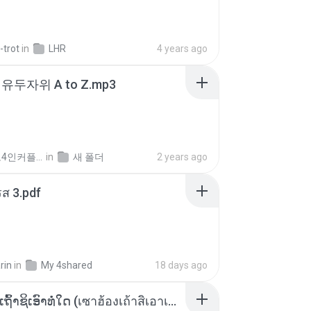
-trot
in
LHR
4 years ago
유두자위 A to Z.mp3
좀비고4인커플 좀.
in
새 폴더
2 years ago
ส 3.pdf
rin
in
My 4shared
18 days ago
ເຊົາຮ້ອງເຖົ້າຊິເອົາທໍ່ໃດ (เซาฮ้องเถ้าสิเอาเท่าใด) ບຸນເກີດ ຫນູຫ່ວງ ft. ໂສພາ ຈຸນທະລາ