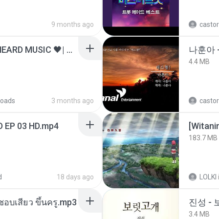
9 months ago
castor
ไม่มีใครรู้ตัวเรา– UNHEARD MUSIC 🖤| Official Lyric Video | เพลงสู้ชีวิต
나훈아 -
4.4 MB
oads
3 months ago
castor
D EP 03 HD.mp4
183.7 MB
d
18 days ago
LOLKI
นชอบเสียว ขึ้นครู.mp3
진성 -
3.4 MB