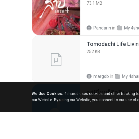
73.1 MB
Pandarin
in
My 4sh
252 KB
margob
in
My 4sha
อยู่ที่ไหนก็คิดถึง - 
We Use Cookies.
4shared uses cookies and other tracking te
4.2 MB
our Website. By using our Website, you consent to our use of 
มันไม้สาย ม.
in
My 4