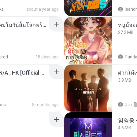
ks
about a year ago
leandr
ย้อนเวลากลับมาเกิดใหม่ในวันสิ้นโลกพร้อมมิติส่วนตัว 1-443 [จบ] - 揍趴长颈鹿.pdf
27.2 MB
ared
18 days ago
Panda
KRK - เธอทิ้งฉันไว้ Ft.N/A , HK [Official MV]
ฝากให้เ
3.9 MB
ads
8 months ago
D
in
임영웅 
4.6 MB