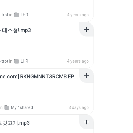
-trot
in
LHR
4 years ago
 테스형!.mp3
-trot
in
LHR
4 years ago
[Witanime.com] RKNGMNNTSRCMB EP 07 HD.mp4
in
My 4shared
3 days ago
 보릿고개.mp3