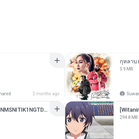
กุหลาบ
5.9 MB
hared
2 months ago
Suwan
[Witanime.com] KWONMSNITIK1NGTDNN EP 04 HD.mp4
294.8 MB