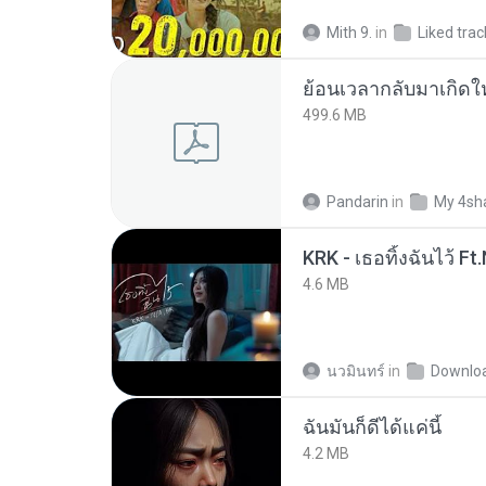
Mith 9.
in
Liked trac
499.6 MB
Pandarin
in
My 4sh
4.6 MB
นวมินทร์
in
Downlo
ฉันมันก็ดีได้แค่นี้
4.2 MB