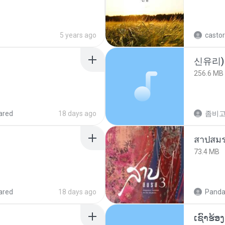
5 years ago
castor
신유리) 
256.6 MB
ared
18 days ago
สาปสมร
73.4 MB
ared
18 days ago
Panda