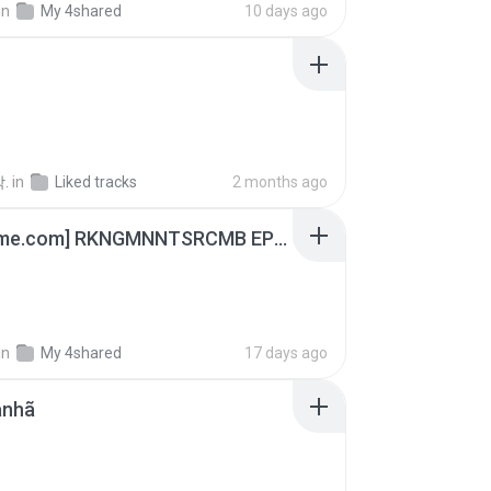
in
My 4shared
10 days ago
.
in
Liked tracks
2 months ago
[Witanime.com] RKNGMNNTSRCMB EP 05 HD.mp4
in
My 4shared
17 days ago
anhã