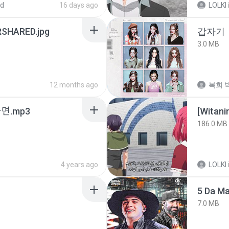
ed
16 days ago
LOLKI
SHARED.jpg
갑자기
3.0 MB
12 months ago
복희 박
ᆫ다면.mp3
186.0 MB
4 years ago
LOLKI
5 Da M
7.0 MB