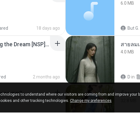
6.0 MB
ared
18 days ago
But G.
Tomodachi Life Living the Dream [NSP].torrent
สายลมเ
4.0 MB
red
2 months ago
D
in
เมนทอล.mp3
chnologies to understand where our visitors are coming from and improve your 
32.8 MB
cookies and other tracking technologies.
Change my preferences
shared
2 years ago
Panda