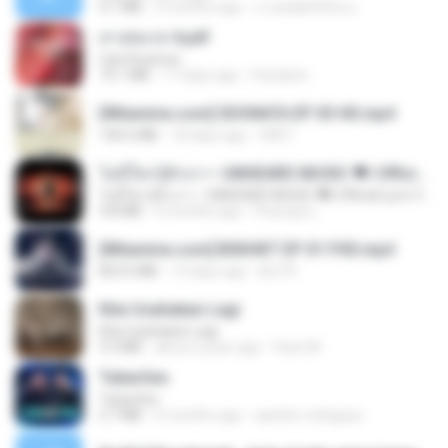
4.1 MB
2 months ago
ถามพ่อ&#39;พ ม.
สาปสมรส 4.pdf
CamScanner
73.1 MB
17 days ago
Pandarin
[Witanime.com] SDONATA EP 03 HD.mp4
140.6 MB
18 days ago
GRET
ไม่มีใครรู้ตัวเรา– UNHEARD MUSIC 🖤| Official Lyric Video | เพลงสู้ชีวิต
ไม่มีใครรู้ตัวเรา– UNHEARD MUSIC 🖤| Official Lyric Video | เพลงสู้ชีวิต
4.8 MB
3 months ago
Peeraya L.
[Witanime.com] BSKHKT EP 01 FHD.mp4
853.0 MB
13 days ago
BLITR
Kita Usahakan Lagi
Kita Usahakan Lagi
3.3 MB
about a year ago
Fazri M.
Tubarões
Tubarões
2.7 MB
6 months ago
aandre.rodrigues