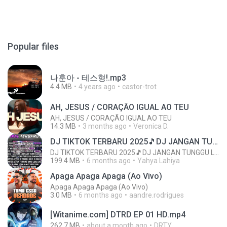
Popular files
나훈아 - 테스형!.mp3
4.4 MB
4 years ago
castor-trot
AH, JESUS / CORAÇÃO IGUAL AO TEU
AH, JESUS / CORAÇÃO IGUAL AO TEU
14.3 MB
3 months ago
Veronica D.
DJ TIKTOK TERBARU 2025🎵DJ JANGAN TUNGGU LAMA LAMA NANTI LAMA LAMA 🎵DJ SEDIA AKU SEBELUM HUJAN
DJ TIKTOK TERBARU 2025🎵DJ JANGAN TUNGGU LAMA LAMA NANTI LAMA LAMA 🎵DJ SEDIA AKU SEBELUM HUJAN
199.4 MB
6 months ago
Yahya Lahiya
Apaga Apaga Apaga (Ao Vivo)
Apaga Apaga Apaga (Ao Vivo)
3.0 MB
6 months ago
aandre.rodrigues
[Witanime.com] DTRD EP 01 HD.mp4
262.7 MB
about a month ago
DRTY