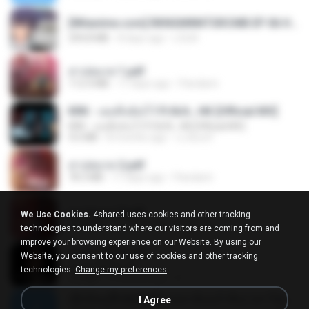
[Witanime.com] RKNGMNNTSRCMB EP 06 HD.mp4
294.8 MB
8 days ago
LOLKI
สาปสมรส 1.pdf
112.4 MB
17 days ago
Pandarin
KRK - เธอทิ้งฉันไว้ Ft.N/A , HK [Official MV]
KRK - เธอทิ้งฉันไว้ Ft.N/A , HK [Official MV]
4.6 MB
8 months ago
นวมินทร์
สาปสมรส 2.pdf
78.3 MB
17 days ago
Pandarin
สาปสมรส 3.pdf
We Use Cookies.
4shared uses cookies and other tracking
73.4 MB
17 days ago
Pandarin
technologies to understand where our visitors are coming from and
improve your browsing experience on our Website. By using our
ฉันมันก็ดีได้แค่นี้
Website, you consent to our use of cookies and other tracking
ฉันมันก็ดีได้แค่นี้
technologies.
Change my preferences
4.2 MB
9 months ago
D
ເຊົາຮ້ອງເຖົ້າຊິເອົາທໍ່ໃດ (เซาฮ้องเถ้าสิเอาเท่าใด) ບຸນເກີດ ຫນູຫ່ວງ ft. ໂສພາ ຈຸນທະລາ
I Agree