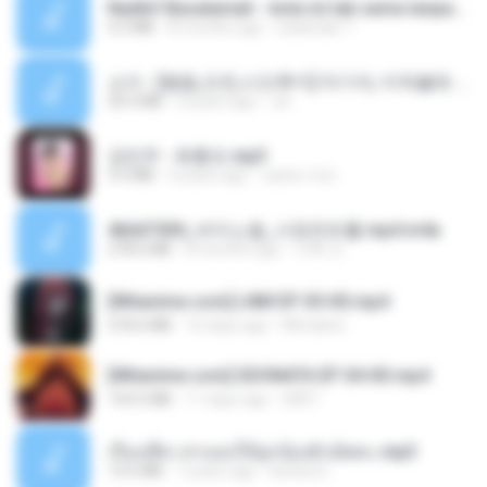
Nadhif Basalamah - kota ini tak sama tanpamu (Official Lyric Video).mp3
4.2 MB
8 months ago
sukandar T.
소이 - [펨돔,오컨,시오후키] 자기야, 미쳐볼래 #남성향 #ASMR #펨돔 #여공남수 #19금.mp3
20.0 MB
2 years ago
Jin
강민주 - 회룡포.mp3
3.5 MB
4 years ago
castor-trot
4b6d7436_바이노럴_사정컨트롤.mp4.m4a
278.6 MB
8 months ago
누빠 모.
[Witanime.com] LNM EP 05 HD.mp4
218.6 MB
16 days ago
MUrabito
[Witanime.com] SDONATA EP 04 HD.mp4
154.5 MB
11 days ago
GRET
เรื่องเสียว สาแอบให้ลูกน้องผัวเย็ดคะ.mp3
13.6 MB
7 years ago
lambcr2 ..