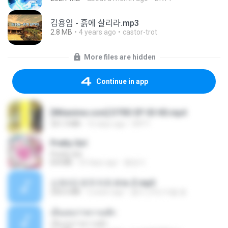
김용임 - 흙에 살리라.mp3
2.8 MB
4 years ago
castor-trot
More files are hidden
Continue in app
[Witanime.com] DTRD EP 03 HD.mp4
321.3 MB
16 days ago
DRTY
Pretty Girl
Pretty Girl
8.8 MB
23 days ago
황영지
신유리) 유두자위 A to Z.mp3
256.6 MB
2 years ago
좀비고4인커플 좀.
เอิ้นเธอว่าความฮัก
เอิ้นเธอว่าความฮัก