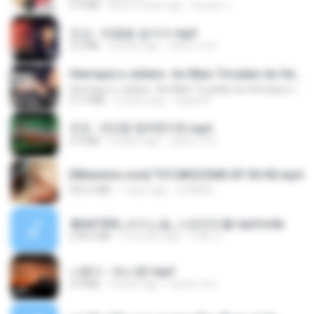
5.9 MB
about a year ago
Suwan J.
진성 - 태클을 걸지마.mp3
3.0 MB
4 years ago
castor-trot
Henrique e Juliano -As Mais Tocadas do Henrique e Juliano 2021 -Top Sertanejo 2021,Cd Completo 2021
Henrique e Juliano -As Mais Tocadas do Henrique e Juliano 2021 -Top Sertanejo 2021,Cd Completo 2021
51.4 MB
2 years ago
raquel R.
진성 - 천년을 빌려준다면.mp3
3.4 MB
4 years ago
castor-trot
[Witanime.com] TSTJWGCDMS EP 05 HD.mp4
423.2 MB
7 days ago
DOMISR
4b6d7436_바이노럴_사정컨트롤.mp4.m4a
278.6 MB
7 months ago
누빠 모.
나훈아 - 테스형!.mp3
4.4 MB
4 years ago
castor-trot