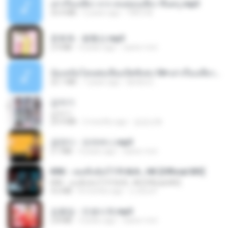
เล่าเรื่องเสียว จาก คนชอบเสียว ขึ้นครู.mp3
33.4 MB
5 years ago
TNP2 M.
문희옥 - 평행선.mp3
2.9 MB
4 years ago
castor-trot
น้องหนิงโดนพ่อเลี้ยงเปิดซิงค่ะ18+เล่าเรื่องเสียว.mp3
25.1 MB
7 years ago
lambcr2 ..
갑자기
갑자기
23.9 MB
2 months ago
금금선화
금잔디 - 오라버니.mp3
3.1 MB
4 years ago
castor-trot
KRK - เธอทิ้งฉันไว้ Ft.N/A , HK [Official MV]
KRK - เธอทิ้งฉันไว้ Ft.N/A , HK [Official MV]
4.6 MB
8 months ago
นวมินทร์
김용임 - 인생시계.mp3
2.8 MB
3 years ago
castor-trot