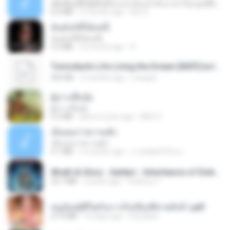
ເຊົາຮ້ອງເຖົ້າຊິເອົາທໍ່ໃດ (เซาฮ้องเถ้าสิเอาเท่าใด) ບຸນເກີດ ຫນູຫ່ວງ ft. ໂສພາ ຈຸນທະລາ
6.0 MB
2 months ago
But G.
ฉันมันก็ดีได้แค่นี้
ฉันมันก็ดีได้แค่นี้
4.2 MB
9 months ago
D
Tomodachi Life Living the Dream [NSP].torrent
252 KB
2 months ago
margob
ผู้บ่าวเสื้อปุ๋ย
ผู้บ่าวเสื้อปุ๋ย
5.2 MB
about a year ago
Mith 9.
เอิ้นเธอว่าความฮัก
เอิ้นเธอว่าความฮัก
4.1 MB
2 months ago
ถามพ่อ&#39;พ ม.
Wrath & Glory - Aeldari - Inheritance of Embers.pdf
53.7 MB
2 years ago
federico f
หนูน้อยสู้ชีวิตกับภารกิจเลี้ยงพี่ชายทั้งห้า.pdf
27.2 MB
16 days ago
Pandarin