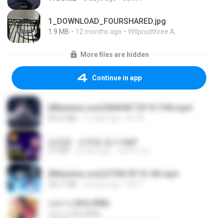
1_DOWNLOAD_FOURSHARED.jpg
1.9 MB
12 months ago
Wtlprodthree A.
More files are hidden
Continue in app
[Witanime.com] BSKHKT EP 01 FHD.mp4
853.0 MB
12 days ago
BLITR
임영웅 - 보랏빛 엽서.mp3
4.4 MB
4 years ago
castor-trot
[Witanime.com] DTRD EP 01 HD.mp4
262.7 MB
29 days ago
DRTY
กุหลาบ (KULARB)
กุหลาบ (KULARB)