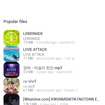
Popular files
LEMONADE
LEMONADE
7.5 MB
2 months ago
yasmim O.
LOVE ATTACK
LOVE ATTACK
7.1 MB
about a year ago
지빈 임.
영탁 - 막걸리 한잔.mp3
3.2 MB
3 years ago
castor-trot
เขามัทรี
เขามัทรี
6.1 MB
about a year ago
Suwan J.
[Witanime.com] KWONMSNITIK1NGTDNN EP 05 HD.mp4
178.3 MB
6 days ago
JUVIA