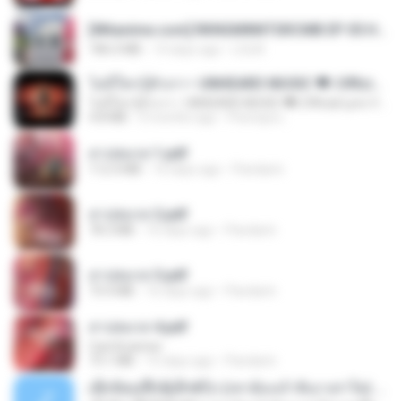
[Witanime.com] RKNGMNNTSRCMB EP 05 HD.mp4
186.0 MB
14 days ago
LOLKI
ไม่มีใครรู้ตัวเรา– UNHEARD MUSIC 🖤| Official Lyric Video | เพลงสู้ชีวิต
ไม่มีใครรู้ตัวเรา– UNHEARD MUSIC 🖤| Official Lyric Video | เพลงสู้ชีวิต
4.8 MB
3 months ago
Peeraya L.
สาปสมรส 1.pdf
112.4 MB
16 days ago
Pandarin
สาปสมรส 2.pdf
78.3 MB
16 days ago
Pandarin
สาปสมรส 3.pdf
73.4 MB
16 days ago
Pandarin
สาปสมรส 4.pdf
CamScanner
73.1 MB
15 days ago
Pandarin
ເຊົາຮ້ອງເຖົ້າຊິເອົາທໍ່ໃດ (เซาฮ้องเถ้าสิเอาเท่าใด) ບຸນເກີດ ຫນູຫ່ວງ ft. ໂສພາ ຈຸນທະລາ