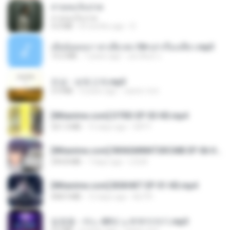
สายลมเจ็บปวด
สายลมเจ็บปวด
4.0 MB
8 months ago
D
เมียน้อยเหงา พาเสียวค่ะ18+เล่าเรื่องเสียว.mp3
14.2 MB
7 years ago
อมรพันธ์ จ.
진성 - 보릿고개.mp3
3.4 MB
4 years ago
castor-trot
[Witanime.com] DTRD EP 03 HD.mp4
321.3 MB
15 days ago
DRTY
[Witanime.com] RKNGMNNTSRCMB EP 06 HD.mp4
294.8 MB
7 days ago
LOLKI
[Witanime.com] BSKHKT EP 01 HD.mp4
408.9 MB
12 days ago
BLITR
임영웅 - 어느 60대 노부부이야기.mp3