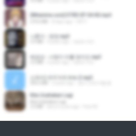
4.6 MB
4 years ago
castor-trot
[Witanime.com] DTRD EP 04 HD.mp4
279.0 MB
8 days ago
DRTY
나훈아 - 영영.mp3
3.5 MB
4 years ago
castor-trot
배금성 - 사랑이 비를 맞아요.mp3
3.5 MB
4 years ago
castor-trot
신유리) 유두자위 A to Z.mp3
256.6 MB
2 years ago
좀비고4인커플 좀.
Kita Usahakan Lagi
Kita Usahakan Lagi
3.3 MB
about a year ago
Fazri M.