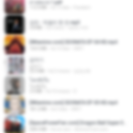
สาปสมรส 1.pdf
112.4 MB
há 15 dias
Pandarin
강진 - 막걸리 한 잔.mp3
3.8 MB
há 4 anos
castor-trot
[Witanime.com] SDONATA EP 04 HD.mp4
154.5 MB
há 10 dias
GRET
갑자기
갑자기
23.9 MB
há 2 meses
금금선화
โลกทั้งใบ
โลกทั้งใบ
3.4 MB
há 10 meses
D
[Witanime.com] SDONATA EP 05 HD.mp4
181.2 MB
há 3 dias
GRET
[SpacePowerFan.com] Dragon Ball Super EP1 480p.mp4
208.3 MB
há um ano
AnimezToon.com