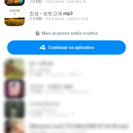
7.0 MB
há 2 anos
leandro A.
진성 - 보릿고개.mp3
3.4 MB
há 4 anos
castor-trot
Mais arquivos estão ocultos
Continuar no aplicativo
ผู้บ่าวเสื้อปุ๋ย
ผู้บ่าวเสื้อปุ๋ย
5.2 MB
há um ano
Mith 9.
강민주 - 회룡포.mp3
3.5 MB
há 4 anos
castor-trot
สายลมเจ็บปวด
สายลมเจ็บปวด
4.0 MB
há 8 meses
D
[Witanime.com] TSTJWGCDMS EP 05 HD.mp4
423.2 MB
há 7 dias
DOMISR