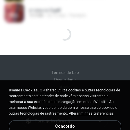
สาปสมรส 3.pdf
73.4 MB
há 15 dias
Pandarin
Termos de Uso
Privacidade
Apoio
Usamos Cookies.
O 4shared utiliza cookies e outras tecnologias de
Não venda minhas informações pessoais
rastreamento para entender de onde vêm nossos visitantes e
Não compartilhe minhas informações pessoais
melhorar a sua experiência de navegação em nosso Website. Ao
usar nosso Website, você concorda com o nosso uso de cookies e
outras tecnologias de rastreamento.
Alterar minhas preferências
Português (Brasil)
Concordo