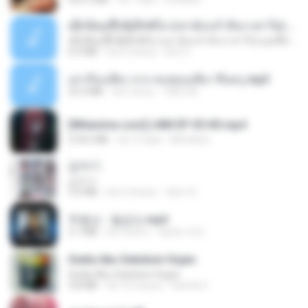
ເຊົາຮ້ອງເຖົ້າຊິເອົາທໍ່ໃດ (เซาฮ้องเถ้าสิเอาเท่าใด) ບຸນເກີດ ຫນູຫ່ວງ ft. ໂສພາ ຈຸນທະລາ
ເຊົາຮ້ອງເຖົ້າຊິເອົາທໍ່ໃດ (เซาฮ้องเถ้าสิเอาเท่าใด) ບຸນເກີດ ຫນູຫ່ວງ ft. ໂສພາ ຈຸນທະລາ
6.0 MB
há 2 meses
But G.
เล่าเรื่องเสียว จาก คนชอบเสียว ขึ้นครู.mp3
33.4 MB
há 5 anos
TNP2 M.
[Witanime.com] LNM EP 05 HD.mp4
218.6 MB
há 15 dias
MUrabito
갑자기
갑자기
3.0 MB
há 2 meses
복희 박.
주병선 - 칠갑산.mp3
3.7 MB
há 4 anos
castor-trot
Sedia Aku Sebelum Hujan
Sedia Aku Sebelum Hujan
3.8 MB
há 10 meses
Hamdi U.