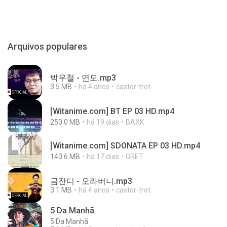
Arquivos populares
박우철 - 연모.mp3
3.5 MB
há 4 anos
castor-trot
[Witanime.com] BT EP 03 HD.mp4
250.0 MB
há 19 dias
BAXK
[Witanime.com] SDONATA EP 03 HD.mp4
140.6 MB
há 17 dias
GRET
금잔디 - 오라버니.mp3
3.1 MB
há 4 anos
castor-trot
5 Da Manhã
5 Da Manhã