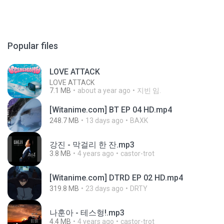
Popular files
LOVE ATTACK
LOVE ATTACK
7.1 MB
about a year ago
지빈 임.
[Witanime.com] BT EP 04 HD.mp4
248.7 MB
13 days ago
BAXK
강진 - 막걸리 한 잔.mp3
3.8 MB
4 years ago
castor-trot
[Witanime.com] DTRD EP 02 HD.mp4
319.8 MB
23 days ago
DRTY
나훈아 - 테스형!.mp3
4.4 MB
4 years ago
castor-trot