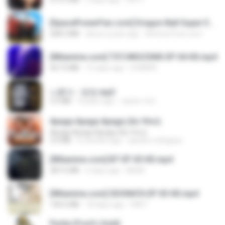
[SpacePowerFan.com] Dragon Ball Super EP1 480p.mp4
208.3 MB
about a year ago
AnimezToon.com
[Witanime.com] TSTJWGCDMS EP 04 HD.mp4
567.0 MB
15 days ago
DOMISR
나훈아 - 영영.mp3
3.5 MB
4 years ago
castor-trot
Apaga Apaga Apaga (Ao Vivo)
Apaga Apaga Apaga (Ao Vivo)
3.0 MB
6 months ago
aandre.rodrigues
[Witanime.com] BT EP 05 HD.mp4
287.6 MB
6 days ago
BAXK
[Witanime.com] SDONATA EP 03 HD.mp4
140.6 MB
18 days ago
GRET
Pyrite (Fool's Gold)