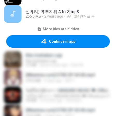
신유리) 유두자위 A to Z.mp3
256.6 MB
2 years ago
좀비고4인커플 좀.
More files are hidden
Continue in app
Kita Usahakan Lagi
Kita Usahakan Lagi
3.3 MB
about a year ago
Fazri M.
[Witanime.com] DTRD EP 04 HD.mp4
279.0 MB
9 days ago
DRTY
ไม่มีใครรู้ตัวเรา– UNHEARD MUSIC 🖤| Official Lyric Video | เพลงสู้ชีวิต
ไม่มีใครรู้ตัวเรา– UNHEARD MUSIC 🖤| Official Lyric Video | เพลงสู้ชีวิต
4.8 MB
3 months ago
Peeraya L.
[Witanime.com] DTRD EP 05 HD.mp4
219.5 MB
2 days ago
DRTY