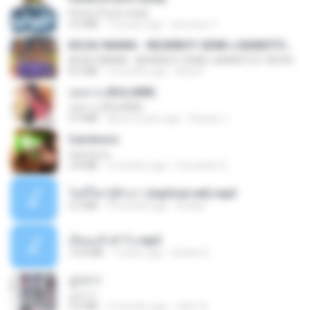
Pyrite (Fool's Gold)
3.4 MB
12 years ago
princess Y.
KICAU MANIA - NDARBOY GENK x BANDITOZ YAOW 86 (OFFICIAL LYRIC VIDEO) GAS POL NDANGAK
KICAU MANIA - NDARBOY GENK x BANDITOZ YAOW 86 (OFFICIAL LYRIC VIDEO) GAS POL NDANGAK
8.9 MB
3 months ago
Rina P.
กุหลาบ (KULARB)
กุหลาบ (KULARB)
5.9 MB
about a year ago
Suwan J.
Carnívoro
Carnívoro
2.8 MB
6 months ago
Fernando O.
ไม่มีใครรู้ตัวเรา (mp3cut.net).mp3
4.2 MB
3 months ago
Kratae
เงี่ยนแล้วทำไง.mp3
10.8 MB
7 years ago
lambcr2 ..
갑자기
갑자기
3.0 MB
2 months ago
복희 박.