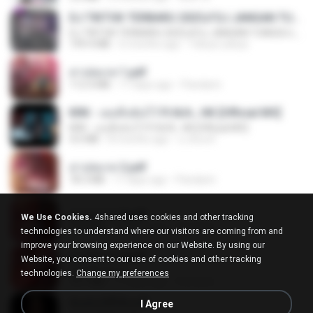
DJ TIKTOK TERBARU 2025🎵DJ JANGAN TUNGGU LAMA LAMA NANTI LAMA LAMA 🎵DJ SEDIA AKU SEBELUM HUJAN
DJ TIKTOK TERBARU 2025🎵DJ JANGAN TUNGGU LAMA LAMA NANTI LAMA LAMA 🎵DJ SEDIA AKU SEBELUM HUJAN
199.4 MB
6 months ago
Yahya Lahiya
สาปสมรส 1.pdf
112.4 MB
17 days ago
Pandarin
KRK - เธอทิ้งฉันไว้ Ft.N/A , HK [Official MV]
KRK - เธอทิ้งฉันไว้ Ft.N/A , HK [Official MV]
4.6 MB
8 months ago
นวมินทร์
สาปสมรส 2.pdf
78.3 MB
17 days ago
Pandarin
สาปสมรส 3.pdf
We Use Cookies.
4shared uses cookies and other tracking
73.4 MB
17 days ago
Pandarin
technologies to understand where our visitors are coming from and
improve your browsing experience on our Website. By using our
สาปสมรส 4.pdf
Website, you consent to our use of cookies and other tracking
CamScanner
technologies.
Change my preferences
73.1 MB
17 days ago
Pandarin
ฉันมันก็ดีได้แค่นี้
I Agree