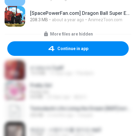
[SpacePowerFan.com] Dragon Ball Super EP1 480p.mp4
208.3 MB
about a year ago
AnimezToon.com
More files are hidden
Continue in app
สาปสมรส 3.pdf
73.4 MB
15 days ago
Pandarin
Pretty Girl
Pretty Girl
8.8 MB
22 days ago
황영지
Tomodachi Life Living the Dream [NSP].torrent
252 KB
2 months ago
margob
배금성 - 사랑이 비를 맞아요.mp3
3.5 MB
3 years ago
castor-trot