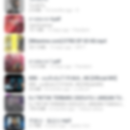
โลกทั้งใบ
3.4 MB
10 months ago
D
สาปสมรส 4.pdf
CamScanner
73.1 MB
15 days ago
Pandarin
[Witanime.com] DTRD EP 03 HD.mp4
321.3 MB
15 days ago
DRTY
สาปสมรส 1.pdf
112.4 MB
15 days ago
Pandarin
KRK - เธอทิ้งฉันไว้ Ft.N/A , HK [Official MV]
KRK - เธอทิ้งฉันไว้ Ft.N/A , HK [Official MV]
4.6 MB
8 months ago
นวมินทร์
DJ TIKTOK TERBARU 2025🎵DJ JANGAN TUNGGU LAMA LAMA NANTI LAMA LAMA 🎵DJ SEDIA AKU SEBELUM HUJAN
DJ TIKTOK TERBARU 2025🎵DJ JANGAN TUNGGU LAMA LAMA NANTI LAMA LAMA 🎵DJ SEDIA AKU SEBELUM HUJAN
199.4 MB
6 months ago
Yahya Lahiya
주병선 - 칠갑산.mp3
3.7 MB
4 years ago
castor-trot