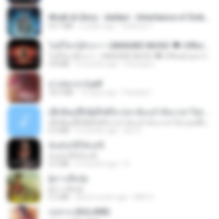
Wrath & Glory - Aeldari - Inheritance of Embers.pdf
53.7 MB
2 years ago
federico f
ไม่มีใครรู้ตัวเรา– UNHEARD MUSIC 🖤| Official Lyric Video | เพลงสู้ชีวิต
ไม่มีใครรู้ตัวเรา– UNHEARD MUSIC 🖤| Official Lyric Video | เพลงสู้ชีวิต
4.8 MB
3 months ago
Peeraya L.
สาปสมรส 2.pdf
78.3 MB
15 days ago
Pandarin
ເຊົາຮ້ອງເຖົ້າຊິເອົາທໍ່ໃດ (เซาฮ้องเถ้าสิเอาเท่าใด) ບຸນເກີດ ຫນູຫ່ວງ ft. ໂສພາ ຈຸນທະລາ
ເຊົາຮ້ອງເຖົ້າຊິເອົາທໍ່ໃດ (เซาฮ้องเถ้าสิเอาเท่าใด) ບຸນເກີດ ຫນູຫ່ວງ ft. ໂສພາ ຈຸນທະລາ
6.0 MB
2 months ago
But G.
ฉันมันก็ดีได้แค่นี้
ฉันมันก็ดีได้แค่นี้
4.2 MB
9 months ago
D
ผู้บ่าวเสื้อปุ๋ย
ผู้บ่าวเสื้อปุ๋ย
5.2 MB
about a year ago
Mith 9.
กุหลาบ (KULARB)