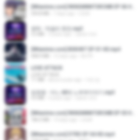
[Witanime.com] RKNGMNNTSRCMB EP 06 HD.mp4
294.8 MB
7 days ago
LOLKI
영탁 - 막걸리 한잔.mp3
3.2 MB
3 years ago
castor-trot
[Witanime.com] BSKHKT EP 01 HD.mp4
408.9 MB
12 days ago
BLITR
LOVE ATTACK
LOVE ATTACK
7.1 MB
about a year ago
지빈 임.
임영웅 - 어느 60대 노부부이야기.mp3
4.6 MB
4 years ago
castor-trot
[Witanime.com] RKNGMNNTSRCMB EP 05 HD.mp4
186.0 MB
14 days ago
LOLKI
[Witanime.com] DTRD EP 04 HD.mp4