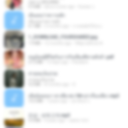
กุหลาบ (KULARB)
5.9 MB
about a year ago
Suwan J.
เอิ้นเธอว่าความฮัก
เอิ้นเธอว่าความฮัก
4.1 MB
2 months ago
ถามพ่อ&#39;พ ม.
1_DOWNLOAD_FOURSHARED.jpg
1.9 MB
12 months ago
Wtlprodthree A.
หนูน้อยสู้ชีวิตกับภารกิจเลี้ยงพี่ชายทั้งห้า.pdf
27.2 MB
15 days ago
Pandarin
สายลมเจ็บปวด
สายลมเจ็บปวด
4.0 MB
8 months ago
D
เมียน้อยเหงา พาเสียวค่ะ18+เล่าเรื่องเสียว.mp3
14.2 MB
7 years ago
อมรพันธ์ จ.
진성 - 보릿고개.mp3
3.4 MB
4 years ago
castor-trot