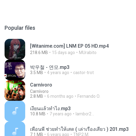
Popular files
[Witanime.com] LNM EP 05 HD.mp4
218.6 MB
15 days ago
MUrabito
박우철 - 연모.mp3
3.5 MB
4 years ago
castor-trot
Carnívoro
Carnívoro
2.8 MB
6 months ago
Fernando O.
เงี่ยนแล้วทำไง.mp3
10.8 MB
7 years ago
lambcr2 ..
เพื่อนพี่ ช่วยทำให้เสด ( เล่าเรื่องเสียว ) 201.mp3
7.1 MB
6 years ago
TNP2 M.