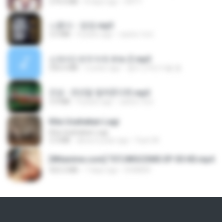
279.0 MB
8 days ago
DRTY
나훈아 - 영영.mp3
3.5 MB
4 years ago
castor-trot
신유리) 유두자위 A to Z.mp3
256.6 MB
2 years ago
좀비고4인커플 좀.
진성 - 천년을 빌려준다면.mp3
3.4 MB
4 years ago
castor-trot
Kita Usahakan Lagi
Kita Usahakan Lagi
3.3 MB
about a year ago
Fazri M.
[Witanime.com] TSTJWGCDMS EP 05 HD.mp4
423.2 MB
7 days ago
DOMISR