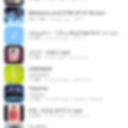
[Witanime.com] DTRD EP 01 HD.mp4
262.7 MB
29 days ago
DRTY
หม้อหุงข้าว - โจอี้ ภูวศิษฐ์ Feat.พั้นช์ วรกาญจน์-315237.mp3
3.6 MB
2 months ago
จิ๊กโก๋ ส.
강민주 - 회룡포.mp3
3.5 MB
4 years ago
castor-trot
LEMONADE
LEMONADE
7.5 MB
2 months ago
yasmim O.
Tubarões
Tubarões
2.7 MB
6 months ago
aandre.rodrigues
현철 - 청춘을 돌려다오.mp3
3.3 MB
4 years ago
castor-trot
โลกทั้งใบ