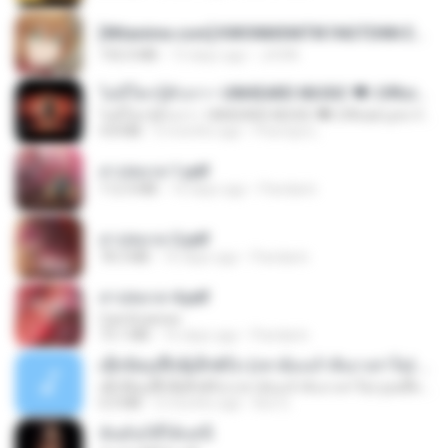
[Witanime.com] KWONMSNITIK1NGTDNN EP 04 HD.mp4
192.0 MB
13 days ago
JUVIA
ไม่มีใครรู้ตัวเรา– UNHEARD MUSIC 🖤| Official Lyric Video | เพลงสู้ชีวิต
ไม่มีใครรู้ตัวเรา– UNHEARD MUSIC 🖤| Official Lyric Video | เพลงสู้ชีวิต
4.8 MB
3 months ago
Peeraya L.
สาปสมรส 1.pdf
112.4 MB
16 days ago
Pandarin
สาปสมรส 2.pdf
78.3 MB
16 days ago
Pandarin
สาปสมรส 4.pdf
CamScanner
73.1 MB
16 days ago
Pandarin
ເຊົາຮ້ອງເຖົ້າຊິເອົາທໍ່ໃດ (เซาฮ้องเถ้าสิเอาเท่าใด) ບຸນເກີດ ຫນູຫ່ວງ ft. ໂສພາ ຈຸນທະລາ
ເຊົາຮ້ອງເຖົ້າຊິເອົາທໍ່ໃດ (เซาฮ้องเถ้าสิเอาเท่าใด) ບຸນເກີດ ຫນູຫ່ວງ ft. ໂສພາ ຈຸນທະລາ
6.0 MB
2 months ago
But G.
ฉันมันก็ดีได้แค่นี้