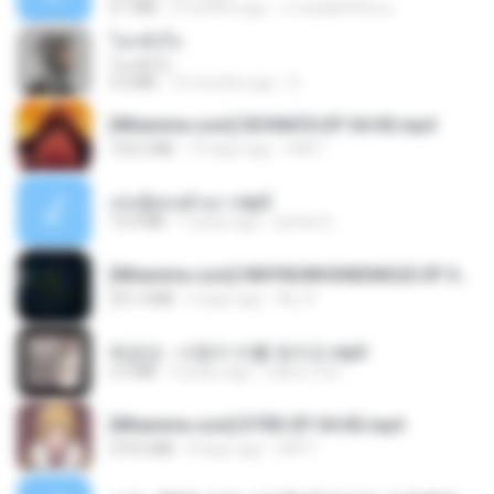
4.1 MB
2 months ago
ถามพ่อ&#39;พ ม.
โลกทั้งใบ
โลกทั้งใบ
3.4 MB
10 months ago
D
[Witanime.com] SDONATA EP 04 HD.mp4
154.5 MB
10 days ago
GRET
เล่นชู้ตอนผัวเมา.mp3
13.4 MB
7 years ago
lambcr2 ..
[Witanime.com] HMYNGWHSNIDMS2S EP 05 HD.mp4
251.4 MB
6 days ago
KILJY
배금성 - 사랑이 비를 맞아요.mp3
3.5 MB
4 years ago
castor-trot
[Witanime.com] DTRD EP 04 HD.mp4
279.0 MB
8 days ago
DRTY