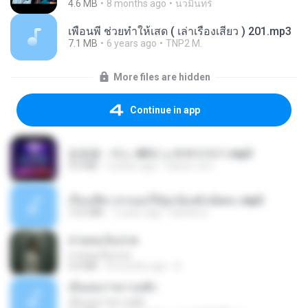
4.6 MB
8 months ago
นวมินทร์
เพื่อนพี่ ช่วยทำให้เสด ( เล่าเรื่องเสียว ) 201.mp3
7.1 MB
6 years ago
TNP2 M.
More files are hidden
Continue in app
임영웅 - 어느 60대 노부부이야기.mp3
4.6 MB
4 years ago
castor-trot
เรื่องเสียว สาแอบให้ลูกน้องผัวเย็ดคะ.mp3
13.6 MB
7 years ago
lambcr2 ..
สายลมเจ็บปวด
สายลมเจ็บปวด
4.0 MB
8 months ago
D
เอิ้นเธอว่าความฮัก
เอิ้นเธอว่าความฮัก