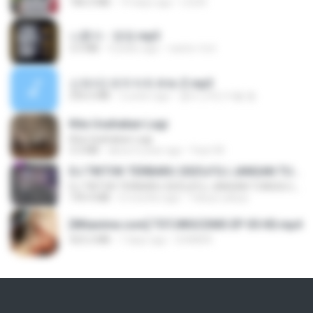
186.0 MB
14 days ago
LOLKI
나훈아 - 영영.mp3
3.5 MB
4 years ago
castor-trot
신유리) 유두자위 A to Z.mp3
256.6 MB
2 years ago
좀비고4인커플 좀.
Kita Usahakan Lagi
Kita Usahakan Lagi
3.3 MB
about a year ago
Fazri M.
DJ TIKTOK TERBARU 2025🎵DJ JANGAN TUNGGU LAMA LAMA NANTI LAMA LAMA 🎵DJ SEDIA AKU SEBELUM HUJAN
DJ TIKTOK TERBARU 2025🎵DJ JANGAN TUNGGU LAMA LAMA NANTI LAMA LAMA 🎵DJ SEDIA AKU SEBELUM HUJAN
199.4 MB
6 months ago
Yahya Lahiya
[Witanime.com] TSTJWGCDMS EP 05 HD.mp4
423.2 MB
7 days ago
DOMISR