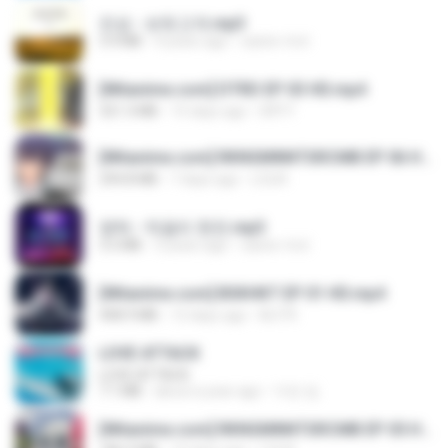
진성 - 보릿고개.mp3
3.4 MB
4 years ago
castor-trot
[Witanime.com] DTRD EP 03 HD.mp4
321.3 MB
15 days ago
DRTY
[Witanime.com] RKNGMNNTSRCMB EP 06 HD.mp4
294.8 MB
7 days ago
LOLKI
영탁 - 막걸리 한잔.mp3
3.2 MB
3 years ago
castor-trot
[Witanime.com] BSKHKT EP 01 HD.mp4
408.9 MB
12 days ago
BLITR
LOVE ATTACK
LOVE ATTACK
7.1 MB
about a year ago
지빈 임.
[Witanime.com] RKNGMNNTSRCMB EP 05 HD.mp4