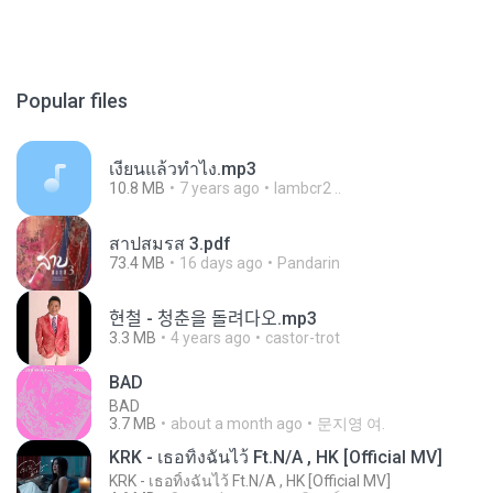
Popular files
เงี่ยนแล้วทำไง.mp3
10.8 MB
7 years ago
lambcr2 ..
สาปสมรส 3.pdf
73.4 MB
16 days ago
Pandarin
현철 - 청춘을 돌려다오.mp3
3.3 MB
4 years ago
castor-trot
BAD
BAD
3.7 MB
about a month ago
문지영 여.
KRK - เธอทิ้งฉันไว้ Ft.N/A , HK [Official MV]
KRK - เธอทิ้งฉันไว้ Ft.N/A , HK [Official MV]