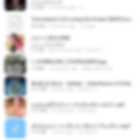
ฉันมันก็ดีได้แค่นี้
4.2 MB
9 months ago
D
Tomodachi Life Living the Dream [NSP].torrent
252 KB
2 months ago
margob
กุหลาบ (KULARB)
กุหลาบ (KULARB)
5.9 MB
about a year ago
Suwan J.
1_DOWNLOAD_FOURSHARED.jpg
1.9 MB
12 months ago
Wtlprodthree A.
Wrath & Glory - Aeldari - Inheritance of Embers.pdf
53.7 MB
2 years ago
federico f
หนูน้อยสู้ชีวิตกับภารกิจเลี้ยงพี่ชายทั้งห้า.pdf
27.2 MB
16 days ago
Pandarin
เมียน้อยเหงา พาเสียวค่ะ18+เล่าเรื่องเสียว.mp3
14.2 MB
7 years ago
อมรพันธ์ จ.