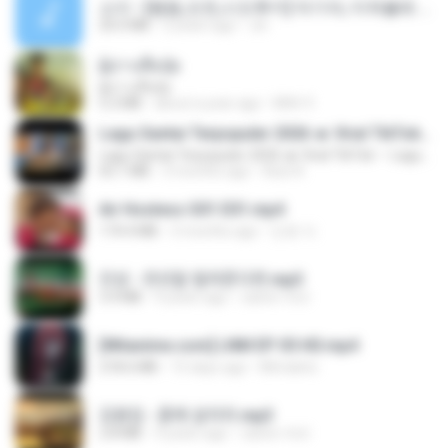
소이 - [펨돔,오컨,시오후키] 자기야, 미쳐볼래 #남성향 #ASMR #펨돔 #여공남수 #19금.mp3
20.0 MB
2 years ago
Jin
ผู้บ่าวเสื้อปุ๋ย
ผู้บ่าวเสื้อปุ๋ย
5.2 MB
about a year ago
Mith 9.
Lagu Santai Terpopuler 2026 🔥 Viral TikTok — Lagu Pop Indonesia Terbaru & Paling Hits 2026
Lagu Santai Terpopuler 2026 🔥 Viral TikTok — Lagu Pop Indonesia Terbaru & Paling Hits 2026
65.1 MB
3 months ago
Azis N.
Air Hostess S01 E01.mp4
174.4 MB
3 months ago
민호 이.
진성 - 천년을 빌려준다면.mp3
3.4 MB
4 years ago
castor-trot
[Witanime.com] LNM EP 05 HD.mp4
218.6 MB
15 days ago
MUrabito
김용임 - 흙에 살리라.mp3
2.8 MB
4 years ago
castor-trot