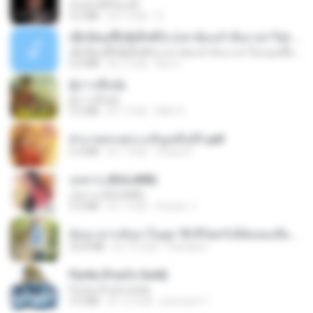
ฉันมันก็ดีได้แค่นี้
4.2 MB
約 9 月前
D
ເຊົາຮ້ອງເຖົ້າຊິເອົາທໍ່ໃດ (เซาฮ้องเถ้าสิเอาเท่าใด) ບຸນເກີດ ຫນູຫ່ວງ ft. ໂສພາ ຈຸນທະລາ
ເຊົາຮ້ອງເຖົ້າຊິເອົາທໍ່ໃດ (เซาฮ้องเถ้าสิเอาเท่าใด) ບຸນເກີດ ຫນູຫ່ວງ ft. ໂສພາ ຈຸນທະລາ
6.0 MB
約 2 月前
But G.
ผู้บ่าวเสื้อปุ๋ย
ผู้บ่าวเสื้อปุ๋ย
5.2 MB
約 1 年前
Mith 9.
ฝ่าบาททรงพระเจริญหมื่นปี1.pdf
6.4 MB
約 1 年前
Orasa K.
กุหลาบ (KULARB)
กุหลาบ (KULARB)
5.9 MB
約 1 年前
Suwan J.
ย้อนเวลากลับมาในยุค 70 ชีวิตครั้งนี้ฉันขอเลือกเอง จบ.pdf
32.8 MB
約 19 日前
Pandarin
Pyrite (Fool's Gold)
Pyrite (Fool's Gold)
3.4 MB
約 12 年前
princess Y.