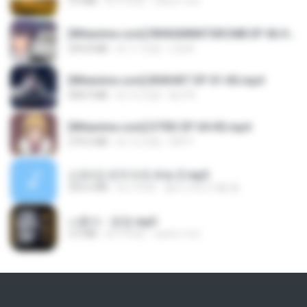
3.4 MB
約 4 年前
castor-trot
[Witanime.com] RKNGMNNTSRCMB EP 06 HD.mp4
294.8 MB
約 11 日前
LOLKI
[Witanime.com] BSKHKT EP 01 HD.mp4
408.9 MB
約 16 日前
BLITR
[Witanime.com] DTRD EP 04 HD.mp4
279.0 MB
約 12 日前
DRTY
신유리) 유두자위 A to Z.mp3
256.6 MB
約 2 年前
좀비고4인커플 좀.
나훈아 - 영영.mp3
3.5 MB
約 4 年前
castor-trot