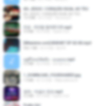
AH, JESUS / CORAÇÃO IGUAL AO TEU
AH, JESUS / CORAÇÃO IGUAL AO TEU
14.3 MB
約 3 月前
Veronica D.
진성 - 천년을 빌려준다면.mp3
3.4 MB
約 4 年前
castor-trot
[Witanime.com] BSKHKT EP 02 HD.mp4
406.1 MB
約 9 日前
BLITR
อยู่ที่ไหนก็คิดถึง - เมนทอล.mp3
4.2 MB
約 2 年前
มันไม้สาย ม.
1_DOWNLOAD_FOURSHARED.jpg
1.9 MB
約 12 月前
Wtlprodthree A.
영탁 - 막걸리 한잔.mp3
3.2 MB
約 3 年前
castor-trot
Pretty Girl