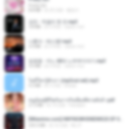
Pretty Girl
8.8 MB
約 25 日前
황영지
강진 - 막걸리 한 잔.mp3
3.8 MB
約 4 年前
castor-trot
나훈아 - 테스형!.mp3
4.4 MB
約 4 年前
castor-trot
임영웅 - 어느 60대 노부부이야기.mp3
4.6 MB
約 4 年前
castor-trot
ไม่มีใครรู้ตัวเรา (mp3cut.net).mp3
4.2 MB
約 3 月前
Kratae
หนูน้อยสู้ชีวิตกับภารกิจเลี้ยงพี่ชายทั้งห้า.pdf
27.2 MB
約 19 日前
Pandarin
[Witanime.com] HMYNGWHSNIDMS2S EP 04 HD.mp4
235.5 MB
約 16 日前
KILJY