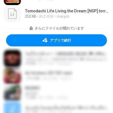
Tomodachi Life Living the Dream [NSP].torrent
252 KB
約 2 月前
margob
さらにファイルが隠れています
アプリで続行
ไม่มีใครรู้ตัวเรา– UNHEARD MUSIC 🖤| Official Lyric Video | เพลงสู้ชีวิต
ไม่มีใครรู้ตัวเรา– UNHEARD MUSIC 🖤| Official Lyric Video | เพลงสู้ชีวิต
4.8 MB
約 3 月前
Peeraya L.
Air Hostess S01 E01.mp4
174.4 MB
約 3 月前
민호 이.
REDRED
REDRED
7.2 MB
約 1 月前
수혁 장.
น้องหนิงโดนพ่อเลี้ยงเปิดซิงค่ะ18+เล่าเรื่องเสียว.mp3
25.1 MB
約 7 年前
lambcr2 ..