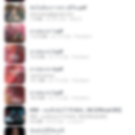
ฉันไม่ต้องการพร สุจิรัน.pdf
tanmobza@gmail.com
1.4 MB
約 28 日前
Mob K.
สาปสมรส 1.pdf
112.4 MB
約 19 日前
Pandarin
สาปสมรส 3.pdf
73.4 MB
約 19 日前
Pandarin
สาปสมรส 4.pdf
CamScanner
73.1 MB
約 19 日前
Pandarin
สาปสมรส 2.pdf
78.3 MB
約 19 日前
Pandarin
KRK - เธอทิ้งฉันไว้ Ft.N/A , HK [Official MV]
KRK - เธอทิ้งฉันไว้ Ft.N/A , HK [Official MV]
4.6 MB
約 8 月前
นวมินทร์
ฉันมันก็ดีได้แค่นี้