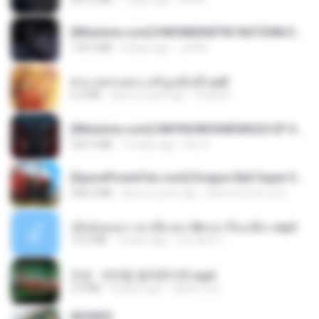
[Witanime.com] KWONMSNITIK1NGTDNN EP 05 HD.mp4
178.3 MB
8 days ago
JUVIA
ฝ่าบาททรงพระเจริญหมื่นปี1.pdf
6.4 MB
about a year ago
Orasa K.
[Witanime.com] HMYNGWHSNIDMS2S EP 04 HD.mp4
235.5 MB
15 days ago
KILJY
[SpacePowerFan.com] Dragon Ball Super EP1 480p.mp4
208.3 MB
about a year ago
AnimezToon.com
เมียน้อยเหงา พาเสียวค่ะ18+เล่าเรื่องเสียว.mp3
14.2 MB
7 years ago
อมรพันธ์ จ.
진성 - 천년을 빌려준다면.mp3
3.4 MB
4 years ago
castor-trot
REDRED