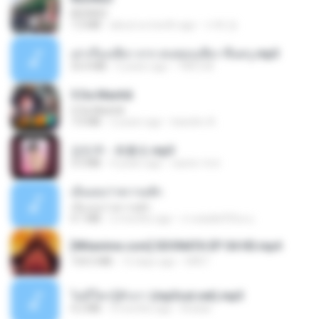
REDRED
7.2 MB
about a month ago
수혁 장.
เล่าเรื่องเสียว จาก คนชอบเสียว ขึ้นครู.mp3
33.4 MB
5 years ago
TNP2 M.
5 Da Manhã
5 Da Manhã
7.0 MB
2 years ago
leandro A.
강민주 - 회룡포.mp3
3.5 MB
4 years ago
castor-trot
เอิ้นเธอว่าความฮัก
เอิ้นเธอว่าความฮัก
4.1 MB
2 months ago
ถามพ่อ&#39;พ ม.
[Witanime.com] SDONATA EP 04 HD.mp4
154.5 MB
12 days ago
GRET
ไม่มีใครรู้ตัวเรา (mp3cut.net).mp3
4.2 MB
3 months ago
Kratae