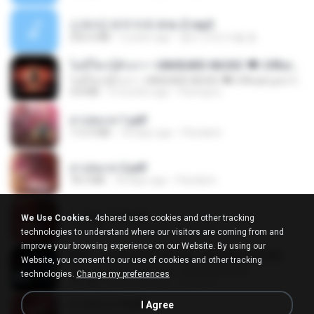
신유리) 유두자위 A to Z.mp3
256.6 MB
2 years ago
좀비고4인커플 좀.
ไม่มีใครรู้ตัวเรา– UNHEARD MUSIC 🖤| Official Lyric Video | เพลงสู้ชีวิต
ไม่มีใครรู้ตัวเรา– UNHEARD MUSIC 🖤| Official Lyric Video | เพลงสู้ชีวิต
4.8 MB
3 months ago
Peeraya L.
สาปสมรส 1.pdf
112.4 MB
18 days ago
Pandarin
สาปสมรส 2.pdf
78.3 MB
18 days ago
Pandarin
สาปสมรส 3.pdf
We Use Cookies.
4shared uses cookies and other tracking
73.4 MB
18 days ago
Pandarin
technologies to understand where our visitors are coming from and
improve your browsing experience on our Website. By using our
KRK - เธอทิ้งฉันไว้ Ft.N/A , HK [Official MV]
Website, you consent to our use of cookies and other tracking
KRK - เธอทิ้งฉันไว้ Ft.N/A , HK [Official MV]
technologies.
Change my preferences
4.6 MB
8 months ago
นวมินทร์
สาปสมรส 4.pdf
I Agree