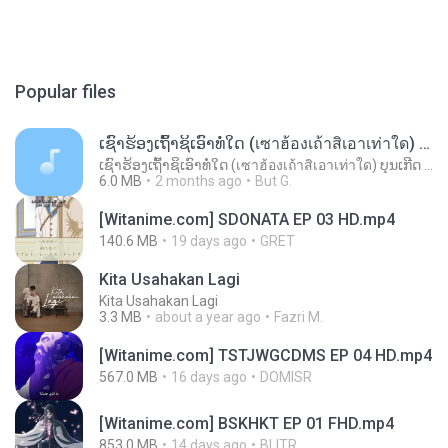
Popular files
ເຊົາຮ້ອງເຖົ້າຊິເອົາທໍ່ໃດ (เซาฮ้องเถ้าสิเอาเท่าใด) ບຸນເກີດ ຫນູຫ່ວງ ft. ໂສພາ ຈຸນທະລາ
ເຊົາຮ້ອງເຖົ້າຊິເອົາທໍ່ໃດ (เซาฮ้องเถ้าสิเอาเท่าใด) ບຸນເກີດ ຫນູຫ່ວງ ft. ໂສພາ ຈຸນທະລາ
6.0 MB
2 months ago
But G.
[Witanime.com] SDONATA EP 03 HD.mp4
140.6 MB
19 days ago
GRET
Kita Usahakan Lagi
Kita Usahakan Lagi
3.3 MB
about a year ago
Fazri M.
[Witanime.com] TSTJWGCDMS EP 04 HD.mp4
567.0 MB
16 days ago
DOMISR
[Witanime.com] BSKHKT EP 01 FHD.mp4
853.0 MB
14 days ago
BLITR