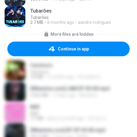
Tubarões
Tubarões
2.7 MB
6 months ago
aandre.rodrigues
More files are hidden
Continue in app
Carnívoro
Carnívoro
2.8 MB
6 months ago
Fernando O.
[Witanime.com] LNM EP 05 HD.mp4
218.6 MB
17 days ago
MUrabito
BAD
BAD
3.7 MB
about a month ago
문지영 여.
[Witanime.com] BT EP 05 HD.mp4
287.6 MB
7 days ago
BAXK