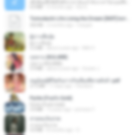
ເຊົາຮ້ອງເຖົ້າຊິເອົາທໍ່ໃດ (เซาฮ้องเถ้าสิเอาเท่าใด) ບຸນເກີດ ຫນູຫ່ວງ ft. ໂສພາ ຈຸນທະລາ
6.0 MB
2 months ago
But G.
Tomodachi Life Living the Dream [NSP].torrent
252 KB
2 months ago
margob
ผู้บ่าวเสื้อปุ๋ย
ผู้บ่าวเสื้อปุ๋ย
5.2 MB
about a year ago
Mith 9.
กุหลาบ (KULARB)
กุหลาบ (KULARB)
5.9 MB
about a year ago
Suwan J.
หนูน้อยสู้ชีวิตกับภารกิจเลี้ยงพี่ชายทั้งห้า.pdf
27.2 MB
17 days ago
Pandarin
Pyrite (Fool's Gold)
Pyrite (Fool's Gold)
3.4 MB
12 years ago
princess Y.
สายลมเจ็บปวด
สายลมเจ็บปวด
4.0 MB
8 months ago
D