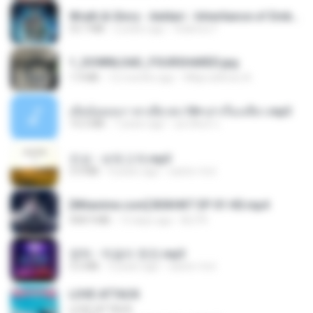
Wrath & Glory - Aeldari - Inheritance of Embers.pdf
53.7 MB
2 years ago
federico f
1_DOWNLOAD_FOURSHARED.jpg
1.9 MB
12 months ago
Wtlprodthree A.
เมียน้อยเหงา พาเสียวค่ะ18+เล่าเรื่องเสียว.mp3
14.2 MB
7 years ago
อมรพันธ์ จ.
진성 - 보릿고개.mp3
3.4 MB
4 years ago
castor-trot
[Witanime.com] BSKHKT EP 01 HD.mp4
408.9 MB
13 days ago
BLITR
영탁 - 막걸리 한잔.mp3
3.2 MB
3 years ago
castor-trot
LOVE ATTACK
LOVE ATTACK