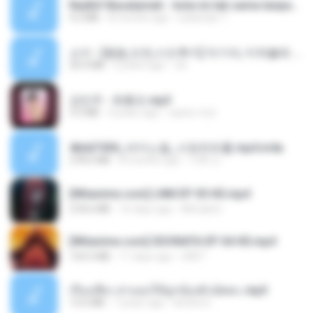
Nadhif Basalamah - kota ini tak sama tanpamu (Official Lyric Video).mp3
4.2 MB
8 months ago
sukandar T.
소이 - [펨돔,오컨,시오후키] 자기야, 미쳐볼래 #남성향 #ASMR #펨돔 #여공남수 #19금.mp3
20.0 MB
2 years ago
Jin
강민주 - 회룡포.mp3
3.5 MB
4 years ago
castor-trot
4b6d7436_바이노럴_사정컨트롤.mp4.m4a
278.6 MB
8 months ago
누빠 모.
[Witanime.com] LNM EP 05 HD.mp4
218.6 MB
16 days ago
MUrabito
[Witanime.com] SDONATA EP 04 HD.mp4
154.5 MB
11 days ago
GRET
เรื่องเสียว สาแอบให้ลูกน้องผัวเย็ดคะ.mp3
13.6 MB
7 years ago
lambcr2 ..