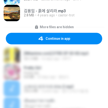
김용임 - 흙에 살리라.mp3
2.8 MB
4 years ago
castor-trot
More files are hidden
Continue in app
[Witanime.com] DTRD EP 03 HD.mp4
321.3 MB
16 days ago
DRTY
Pretty Girl
Pretty Girl
8.8 MB
23 days ago
황영지
신유리) 유두자위 A to Z.mp3
256.6 MB
2 years ago
좀비고4인커플 좀.
เอิ้นเธอว่าความฮัก
เอิ้นเธอว่าความฮัก