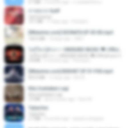
4.1 MB
2 months ago
ถามพ่อ&#39;พ ม.
สาปสมรส 4.pdf
CamScanner
73.1 MB
17 days ago
Pandarin
[Witanime.com] SDONATA EP 03 HD.mp4
140.6 MB
18 days ago
GRET
ไม่มีใครรู้ตัวเรา– UNHEARD MUSIC 🖤| Official Lyric Video | เพลงสู้ชีวิต
ไม่มีใครรู้ตัวเรา– UNHEARD MUSIC 🖤| Official Lyric Video | เพลงสู้ชีวิต
4.8 MB
3 months ago
Peeraya L.
[Witanime.com] BSKHKT EP 01 FHD.mp4
853.0 MB
13 days ago
BLITR
Kita Usahakan Lagi
Kita Usahakan Lagi
3.3 MB
about a year ago
Fazri M.
Tubarões
Tubarões
2.7 MB
6 months ago
aandre.rodrigues