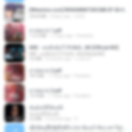
[Witanime.com] RKNGMNNTSRCMB EP 06 HD.mp4
294.8 MB
8 days ago
LOLKI
สาปสมรส 1.pdf
112.4 MB
17 days ago
Pandarin
KRK - เธอทิ้งฉันไว้ Ft.N/A , HK [Official MV]
KRK - เธอทิ้งฉันไว้ Ft.N/A , HK [Official MV]
4.6 MB
8 months ago
นวมินทร์
สาปสมรส 2.pdf
78.3 MB
17 days ago
Pandarin
สาปสมรส 3.pdf
73.4 MB
17 days ago
Pandarin
ฉันมันก็ดีได้แค่นี้
ฉันมันก็ดีได้แค่นี้
4.2 MB
9 months ago
D
ເຊົາຮ້ອງເຖົ້າຊິເອົາທໍ່ໃດ (เซาฮ้องเถ้าสิเอาเท่าใด) ບຸນເກີດ ຫນູຫ່ວງ ft. ໂສພາ ຈຸນທະລາ