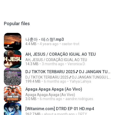
Popular files
나훈아 - 테스형!.mp3
4.4 MB
4 years ago
castor-trot
AH, JESUS / CORAÇÃO IGUAL AO TEU
AH, JESUS / CORAÇÃO IGUAL AO TEU
14.3 MB
3 months ago
Veronica D.
DJ TIKTOK TERBARU 2025🎵DJ JANGAN TUNGGU LAMA LAMA NANTI LAMA LAMA 🎵DJ SEDIA AKU SEBELUM HUJAN
DJ TIKTOK TERBARU 2025🎵DJ JANGAN TUNGGU LAMA LAMA NANTI LAMA LAMA 🎵DJ SEDIA AKU SEBELUM HUJAN
199.4 MB
6 months ago
Yahya Lahiya
Apaga Apaga Apaga (Ao Vivo)
Apaga Apaga Apaga (Ao Vivo)
3.0 MB
6 months ago
aandre.rodrigues
[Witanime.com] DTRD EP 01 HD.mp4
262.7 MB
about a month ago
DRTY