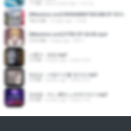
7.1 MB
about a year ago
지빈 임.
[Witanime.com] RKNGMNNTSRCMB EP 05 HD.mp4
186.0 MB
15 days ago
LOLKI
[Witanime.com] DTRD EP 04 HD.mp4
279.0 MB
9 days ago
DRTY
나훈아 - 영영.mp3
3.5 MB
4 years ago
castor-trot
배금성 - 사랑이 비를 맞아요.mp3
3.5 MB
4 years ago
castor-trot
임영웅 - 어느 60대 노부부이야기.mp3
4.6 MB
4 years ago
castor-trot