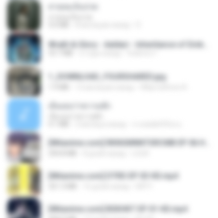
สายลมเจ็บปวด
สายลมเจ็บปวด
4.0 MB
8 месяцев назад
D
Wrath & Glory - Aeldari - Inheritance of Embers.pdf
53.7 MB
2 года назад
federico f
1_DOWNLOAD_FOURSHARED.jpg
1.9 MB
12 месяцев назад
Wtlprodthree A.
เอิ้นเธอว่าความฮัก
เอิ้นเธอว่าความฮัก
4.1 MB
2 месяца назад
ถามพ่อ&#39;พ ม.
[Witanime.com] RKNGMNNTSRCMB EP 06 HD.mp4
294.8 MB
8 дней назад
LOLKI
[Witanime.com] DTRD EP 03 HD.mp4
321.3 MB
16 дней назад
DRTY
[Witanime.com] BSKHKT EP 01 HD.mp4