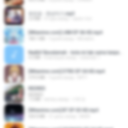
유진표 - 천년지기.mp3
3.0 MB
4 года назад
castor-trot
[Witanime.com] LNM EP 06 HD.mp4
180.1 MB
9 дней назад
MUrabito
Nadhif Basalamah - kota ini tak sama tanpamu (Official Lyric Video).mp3
4.2 MB
8 месяцев назад
sukandar T.
[Witanime.com] DTRD EP 04 HD.mp4
279.0 MB
9 дней назад
DRTY
REDRED
REDRED
7.2 MB
месяц назад
수혁 장.
[Witanime.com] BT EP 03 HD.mp4
250.0 MB
21 день назад
BAXK