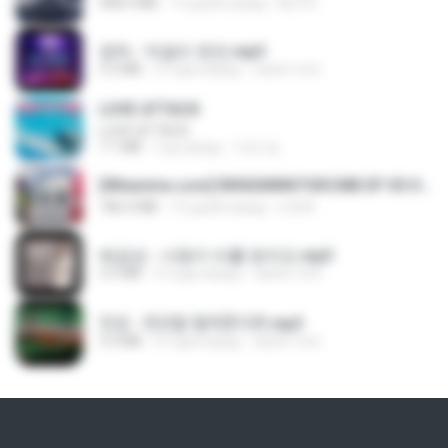
408.9 MB
13 дней назад
BLITR
영탁 - 막걸리 한잔.mp3
3.2 MB
3 года назад
castor-trot
LOVE ATTACK
LOVE ATTACK
7.1 MB
год назад
지빈 임.
[Witanime.com] RKNGMNNTSRCMB EP 05 HD.mp4
186.0 MB
15 дней назад
LOLKI
배금성 - 사랑이 비를 맞아요.mp3
3.5 MB
4 года назад
castor-trot
진성 - 천년을 빌려준다면.mp3
3.4 MB
4 года назад
castor-trot