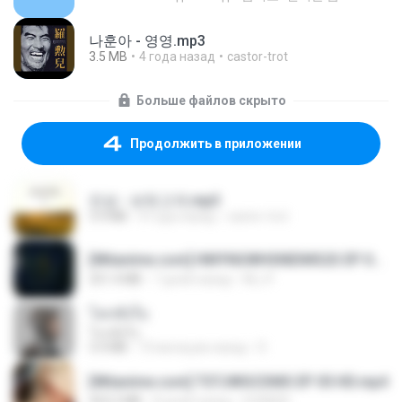
나훈아 - 영영.mp3
3.5 MB
4 года назад
castor-trot
Больше файлов скрыто
Продолжить в приложении
진성 - 보릿고개.mp3
3.4 MB
4 года назад
castor-trot
[Witanime.com] HMYNGWHSNIDMS2S EP 05 HD.mp4
251.4 MB
7 дней назад
KILJY
โลกทั้งใบ
โลกทั้งใบ
3.4 MB
10 месяцев назад
D
[Witanime.com] TSTJWGCDMS EP 05 HD.mp4
423.2 MB
8 дней назад
DOMISR