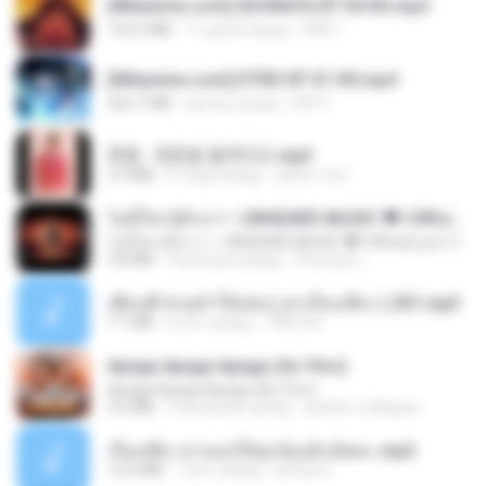
[Witanime.com] SDONATA EP 04 HD.mp4
154.5 MB
11 дней назад
GRET
[Witanime.com] DTRD EP 01 HD.mp4
262.7 MB
месяц назад
DRTY
현철 - 청춘을 돌려다오.mp3
3.3 MB
4 года назад
castor-trot
ไม่มีใครรู้ตัวเรา– UNHEARD MUSIC 🖤| Official Lyric Video | เพลงสู้ชีวิต
ไม่มีใครรู้ตัวเรา– UNHEARD MUSIC 🖤| Official Lyric Video | เพลงสู้ชีวิต
4.8 MB
3 месяца назад
Peeraya L.
เพื่อนพี่ ช่วยทำให้เสด ( เล่าเรื่องเสียว ) 201.mp3
7.1 MB
6 лет назад
TNP2 M.
Apaga Apaga Apaga (Ao Vivo)
Apaga Apaga Apaga (Ao Vivo)
3.0 MB
6 месяцев назад
aandre.rodrigues
เรื่องเสียว สาแอบให้ลูกน้องผัวเย็ดคะ.mp3
13.6 MB
7 лет назад
lambcr2 ..