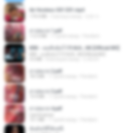
Air Hostess S01 E01.mp4
174.4 MB
3 месяца назад
민호 이.
สาปสมรส 1.pdf
112.4 MB
17 дней назад
Pandarin
KRK - เธอทิ้งฉันไว้ Ft.N/A , HK [Official MV]
KRK - เธอทิ้งฉันไว้ Ft.N/A , HK [Official MV]
4.6 MB
8 месяцев назад
นวมินทร์
สาปสมรส 2.pdf
78.3 MB
17 дней назад
Pandarin
สาปสมรส 3.pdf
73.4 MB
17 дней назад
Pandarin
สาปสมรส 4.pdf
CamScanner
73.1 MB
17 дней назад
Pandarin
ฉันมันก็ดีได้แค่นี้