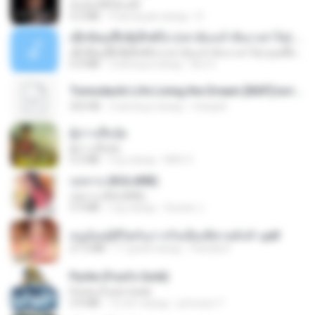
ฉันมันก็ดีได้แค่นี้
4.2 MB
9 месяцев назад
D
ເຊົາຮ້ອງເຖົ້າຊິເອົາທໍ່ໃດ (เซาฮ้องเถ้าสิเอาเท่าใด) ບຸນເກີດ ຫນູຫ່ວງ ft. ໂສພາ ຈຸນທະລາ
ເຊົາຮ້ອງເຖົ້າຊິເອົາທໍ່ໃດ (เซาฮ้องเถ้าสิเอาเท่าใด) ບຸນເກີດ ຫນູຫ່ວງ ft. ໂສພາ ຈຸນທະລາ
6.0 MB
2 месяца назад
But G.
Tomodachi Life Living the Dream [NSP].torrent
252 KB
2 месяца назад
margob
ผู้บ่าวเสื้อปุ๋ย
ผู้บ่าวเสื้อปุ๋ย
5.2 MB
год назад
Mith 9.
กุหลาบ (KULARB)
กุหลาบ (KULARB)
5.9 MB
год назад
Suwan J.
หนูน้อยสู้ชีวิตกับภารกิจเลี้ยงพี่ชายทั้งห้า.pdf
27.2 MB
17 дней назад
Pandarin
Pyrite (Fool's Gold)
Pyrite (Fool's Gold)
3.4 MB
12 лет назад
princess Y.