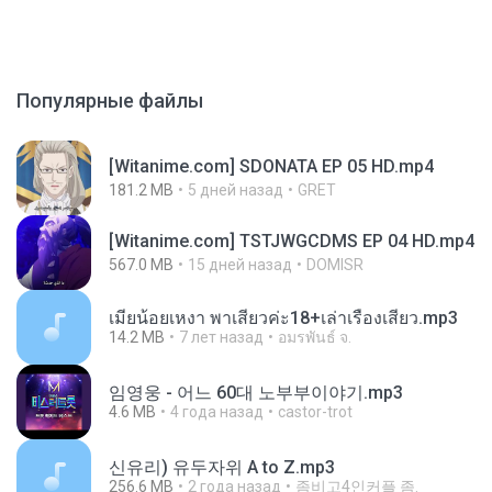
Популярные файлы
[Witanime.com] SDONATA EP 05 HD.mp4
181.2 MB
5 дней назад
GRET
[Witanime.com] TSTJWGCDMS EP 04 HD.mp4
567.0 MB
15 дней назад
DOMISR
เมียน้อยเหงา พาเสียวค่ะ18+เล่าเรื่องเสียว.mp3
14.2 MB
7 лет назад
อมรพันธ์ จ.
임영웅 - 어느 60대 노부부이야기.mp3
4.6 MB
4 года назад
castor-trot
신유리) 유두자위 A to Z.mp3
256.6 MB
2 года назад
좀비고4인커플 좀.