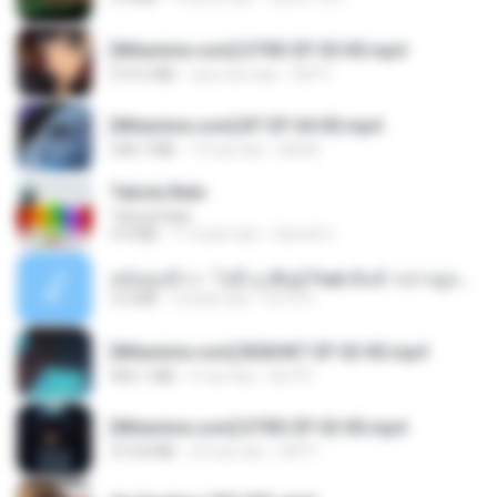
[Witanime.com] DTRD EP 05 HD.mp4
219.5 MB
satu hari lalu
DRTY
[Witanime.com] BT EP 04 HD.mp4
248.7 MB
13 hari lalu
BAXK
Tabola Bale
Tabola Bale
4.4 MB
11 bulan lalu
Hamdi U.
หม้อหุงข้าว - โจอี้ ภูวศิษฐ์ Feat.พั้นช์ วรกาญจน์-315237.mp3
3.6 MB
2 bulan lalu
จิ๊กโก๋ ส.
[Witanime.com] BSKHKT EP 02 HD.mp4
406.1 MB
6 hari lalu
BLITR
[Witanime.com] DTRD EP 02 HD.mp4
319.8 MB
23 hari lalu
DRTY