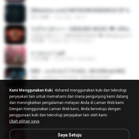
[Witanime.com] HMYNGWHSNIDMS2S EP 05 HD.mp4
251.4 MB
7 hari lalu
KILJY
ไม่มีใครรู้ตัวเรา– UNHEARD MUSIC 🖤| Official Lyric Video | เพลงสู้ชีวิต
ไม่มีใครรู้ตัวเรา– UNHEARD MUSIC 🖤| Official Lyric Video | เพลงสู้ชีวิต
4.8 MB
3 bulan lalu
Peeraya L.
สาปสมรส 1.pdf
112.4 MB
16 hari lalu
Pandarin
KRK - เธอทิ้งฉันไว้ Ft.N/A , HK [Official MV]
KRK - เธอทิ้งฉันไว้ Ft.N/A , HK [Official MV]
4.6 MB
8 bulan lalu
นวมินทร์
Kami Menggunakan Kuki.
4shared menggunakan kuki dan teknologi
สาปสมรส 2.pdf
penjejakan lain untuk memahami dari mana pengunjung kami datang
78.3 MB
16 hari lalu
Pandarin
dan meningkatkan pengalaman melayari Anda di Laman Web kami.
Dengan menggunakan Laman Web kami, Anda bersetuju dengan
penggunaan kuki dan teknologi penjejakan lain oleh kami.
สาปสมรส 3.pdf
Ubah pilihan saya
73.4 MB
16 hari lalu
Pandarin
สาปสมรส 4.pdf
Saya Setuju