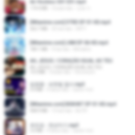
Air Hostess S01 E01.mp4
174.4 MB
3 bulan lalu
민호 이.
[Witanime.com] DTRD EP 01 HD.mp4
262.7 MB
30 hari lalu
DRTY
[Witanime.com] LNM EP 06 HD.mp4
180.1 MB
9 hari lalu
MUrabito
AH, JESUS / CORAÇÃO IGUAL AO TEU
AH, JESUS / CORAÇÃO IGUAL AO TEU
14.3 MB
3 bulan lalu
Veronica D.
임영웅 - 보랏빛 엽서.mp3
4.4 MB
4 tahun lalu
castor-trot
[Witanime.com] BSKHKT EP 01 HD.mp4
408.9 MB
13 hari lalu
BLITR
유진표 - 천년지기.mp3
3.0 MB
4 tahun lalu
castor-trot