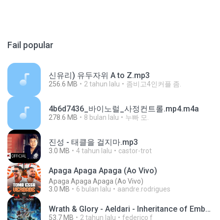
Fail popular
신유리) 유두자위 A to Z.mp3
256.6 MB
2 tahun lalu
좀비고4인커플 좀.
4b6d7436_바이노럴_사정컨트롤.mp4.m4a
278.6 MB
8 bulan lalu
누빠 모.
진성 - 태클을 걸지마.mp3
3.0 MB
4 tahun lalu
castor-trot
Apaga Apaga Apaga (Ao Vivo)
Apaga Apaga Apaga (Ao Vivo)
3.0 MB
6 bulan lalu
aandre.rodrigues
Wrath & Glory - Aeldari - Inheritance of Embers.pdf
53.7 MB
2 tahun lalu
federico f