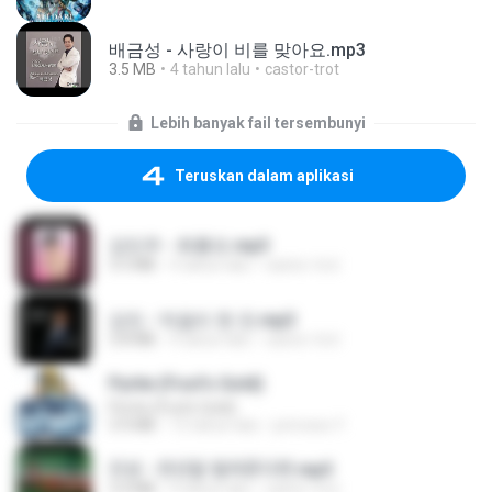
배금성 - 사랑이 비를 맞아요.mp3
3.5 MB
4 tahun lalu
castor-trot
Lebih banyak fail tersembunyi
Teruskan dalam aplikasi
강민주 - 회룡포.mp3
3.5 MB
4 tahun lalu
castor-trot
강진 - 막걸리 한 잔.mp3
3.8 MB
4 tahun lalu
castor-trot
Pyrite (Fool's Gold)
Pyrite (Fool's Gold)
3.4 MB
12 tahun lalu
princess Y.
진성 - 천년을 빌려준다면.mp3
3.4 MB
4 tahun lalu
castor-trot