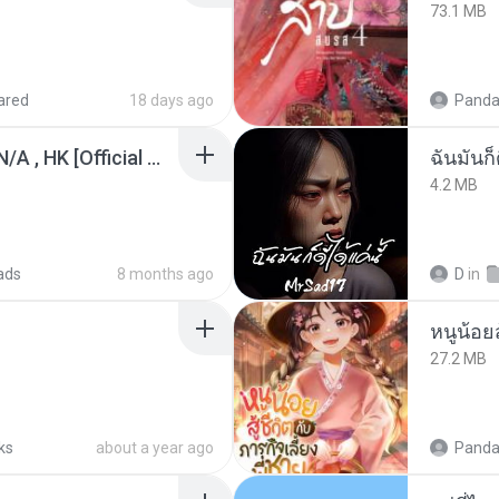
73.1 MB
ared
18 days ago
Panda
KRK - เธอทิ้งฉันไว้ Ft.N/A , HK [Official MV]
ฉันมันก็ด
4.2 MB
ads
8 months ago
D
in
27.2 MB
ks
about a year ago
Panda