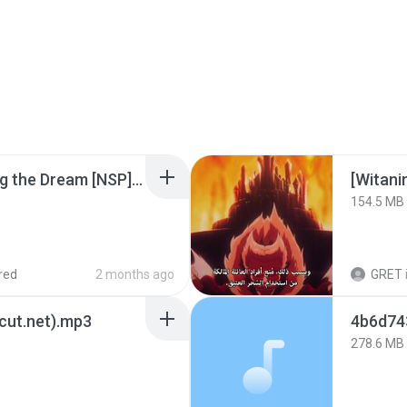
Tomodachi Life Living the Dream [NSP].torrent
[Witan
154.5 MB
red
2 months ago
GRET
3cut.net).mp3
278.6 MB