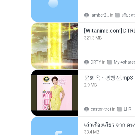
lambcr2 ..
in
เสียงค
[Witanime.com] DTR
321.3 MB
DRTY
in
My 4share
문희옥 - 평행선.mp3
2.9 MB
castor-trot
in
LHR
เล่าเรื่องเสียว จาก ค
33.4 MB