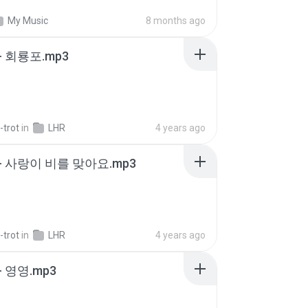
My Music
8 months ago
- 회룡포.mp3
-trot
in
LHR
4 years ago
- 사랑이 비를 맞아요.mp3
-trot
in
LHR
4 years ago
 영영.mp3