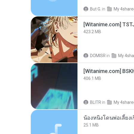
But G.
in
My 4share
423.2 MB
DOMISR
in
My 4sha
[Witanime.com] BSK
406.1 MB
BLITR
in
My 4share
25.1 MB