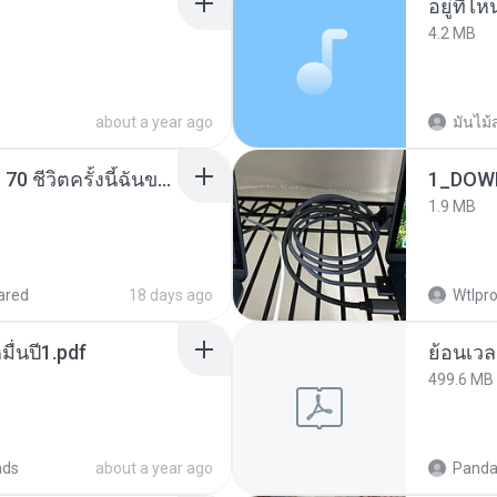
อยู่ที่ไ
4.2 MB
about a year ago
มันไม้
ย้อนเวลากลับมาในยุค 70 ชีวิตครั้งนี้ฉันขอเลือกเอง จบ.pdf
1_DOW
1.9 MB
ared
18 days ago
Wtlpro
ื่นปี1.pdf
499.6 MB
ads
about a year ago
Panda