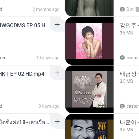
d
2 months ago
D
in
[Witanime.com] TSTJWGCDMS EP 05 HD.mp4
강민주 
3.5 MB
red
10 days ago
castor
HKT EP 02 HD.mp4
배금성 
3.5 MB
d
8 days ago
castor
น้องหนิงโดนพ่อเลี้ยงเปิดซิงค่ะ18+เล่าเรื่องเสียว.mp3
나훈아 -
3.5 MB