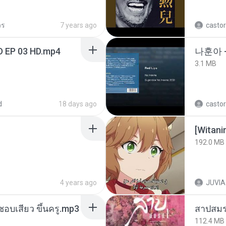
วร
7 years ago
castor
D EP 03 HD.mp4
나훈아 
3.1 MB
d
18 days ago
castor
192.0 MB
4 years ago
JUVIA
นชอบเสียว ขึ้นครู.mp3
สาปสมร
112.4 MB