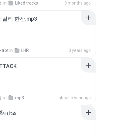
.
in
Liked tracks
8 months ago
막걸리 한잔.mp3
-trot
in
LHR
3 years ago
ATTACK
.
in
mp3
about a year ago
จ็บปวด