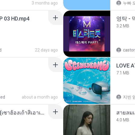
3 months ago
누빠 모
EP 03 HD.mp4
영탁 - 
3.2 MB
d
22 days ago
castor
LOVE 
7.1 MB
red
about a month ago
지빈 임
ເຊົາຮ້ອງເຖົ້າຊິເອົາທໍ່ໃດ (เซาฮ้องเถ้าสิเอาเท่าใด) ບຸນເກີດ ຫນູຫ່ວງ ft. ໂສພາ ຈຸນທະລາ
สายลมเ
4.0 MB