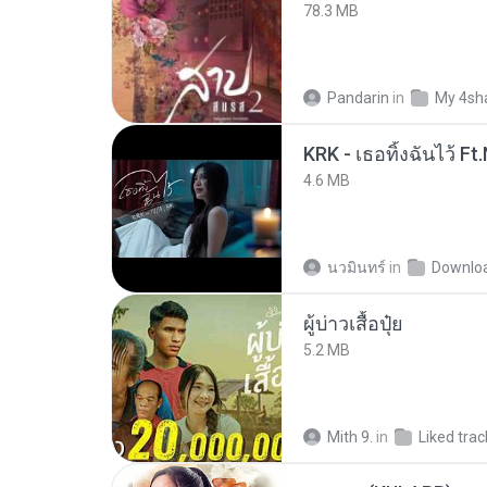
78.3 MB
Pandarin
in
My 4sh
4.6 MB
นวมินทร์
in
Downlo
ผู้บ่าวเสื้อปุ๋ย
5.2 MB
Mith 9.
in
Liked trac