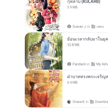
กุหลาบ (KULARB)
5.9 MB
Suwan J.
in
เพลง
32.8 MB
Pandarin
in
My 4sh
ฝ่าบาททรงพระเจริญหม
6.4 MB
Orasa K.
in
Downlo