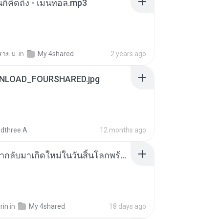
หนก็คิดถึง - เมนทอล.mp3
สาย ม.
in
My 4shared
2 years ago
NLOAD_FOURSHARED.jpg
dthree A.
12 months ago
ย้อนเวลากลับมาเกิดใหม่ในวันสิ้นโลกพร้อมมิติส่วนตัว 1-443 [จบ] - 揍趴长颈鹿.pdf
rin
in
My 4shared
18 days ago