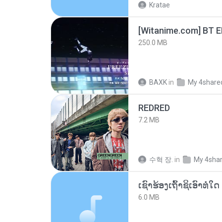
Kratae
[Witanime.com] BT 
250.0 MB
BAXK
in
My 4share
REDRED
7.2 MB
수혁 장.
in
My 4sha
6.0 MB