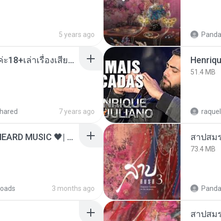
5 years ago
Panda
เมียน้อยเหงา พาเสียวค่ะ18+เล่าเรื่องเสียว.mp3
51.4 MB
hared
7 years ago
raquel
ไม่มีใครรู้ตัวเรา– UNHEARD MUSIC 🖤| Official Lyric Video | เพลงสู้ชีวิต
สาปสมร
73.4 MB
oads
3 months ago
Panda
สาปสมร