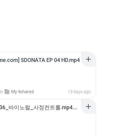
ime.com] SDONATA EP 04 HD.mp4
in
My 4shared
13 days ago
4b6d7436_바이노럴_사정컨트롤.mp4.m4a