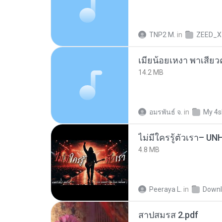
TNP2 M.
in
ZEED_X
14.2 MB
อมรพันธ์ จ.
in
My 4s
4.8 MB
Peeraya L.
in
Downl
สาปสมรส 2.pdf