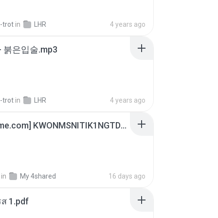
-trot
in
LHR
4 years ago
- 붉은입술.mp3
-trot
in
LHR
4 years ago
[Witanime.com] KWONMSNITIK1NGTDNN EP 04 HD.mp4
in
My 4shared
16 days ago
ส 1.pdf