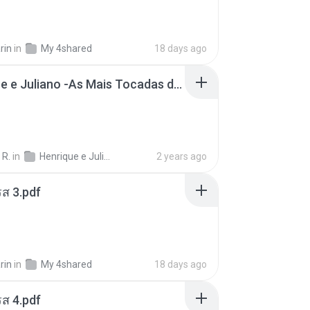
rin
in
My 4shared
18 days ago
Henrique e Juliano -As Mais Tocadas do Henrique e Juliano 2021 -Top Sertanejo 2021,Cd Completo 2021
 R.
in
Henrique e Juliano
2 years ago
ส 3.pdf
rin
in
My 4shared
18 days ago
ส 4.pdf