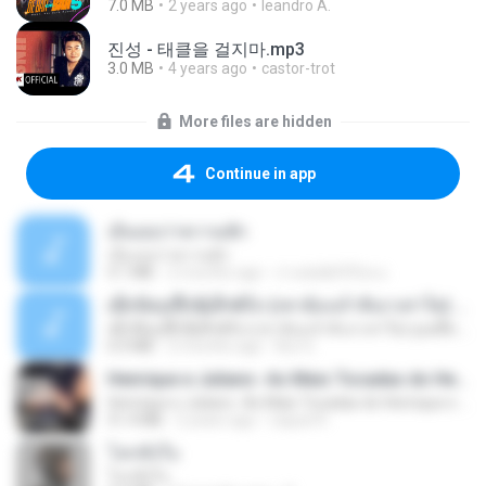
7.0 MB
2 years ago
leandro A.
진성 - 태클을 걸지마.mp3
3.0 MB
4 years ago
castor-trot
More files are hidden
Continue in app
เอิ้นเธอว่าความฮัก
เอิ้นเธอว่าความฮัก
4.1 MB
2 months ago
ถามพ่อ&#39;พ ม.
ເຊົາຮ້ອງເຖົ້າຊິເອົາທໍ່ໃດ (เซาฮ้องเถ้าสิเอาเท่าใด) ບຸນເກີດ ຫນູຫ່ວງ ft. ໂສພາ ຈຸນທະລາ
ເຊົາຮ້ອງເຖົ້າຊິເອົາທໍ່ໃດ (เซาฮ้องเถ้าสิเอาเท่าใด) ບຸນເກີດ ຫນູຫ່ວງ ft. ໂສພາ ຈຸນທະລາ
6.0 MB
2 months ago
But G.
Henrique e Juliano -As Mais Tocadas do Henrique e Juliano 2021 -Top Sertanejo 2021,Cd Completo 2021
Henrique e Juliano -As Mais Tocadas do Henrique e Juliano 2021 -Top Sertanejo 2021,Cd Completo 2021
51.4 MB
2 years ago
raquel R.
โลกทั้งใบ
โลกทั้งใบ