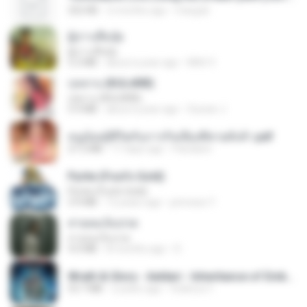
252 KB
2 months ago
margob
ผู้บ่าวเสื้อปุ๋ย
ผู้บ่าวเสื้อปุ๋ย
5.2 MB
about a year ago
Mith 9.
กุหลาบ (KULARB)
กุหลาบ (KULARB)
5.9 MB
about a year ago
Suwan J.
หนูน้อยสู้ชีวิตกับภารกิจเลี้ยงพี่ชายทั้งห้า.pdf
27.2 MB
17 days ago
Pandarin
Pyrite (Fool's Gold)
Pyrite (Fool's Gold)
3.4 MB
12 years ago
princess Y.
สายลมเจ็บปวด
สายลมเจ็บปวด
4.0 MB
8 months ago
D
Wrath & Glory - Aeldari - Inheritance of Embers.pdf
53.7 MB
2 years ago
federico f