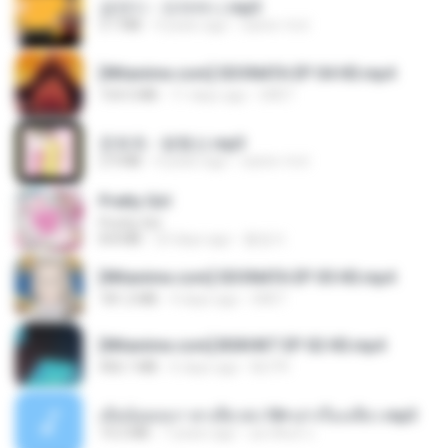
금잔디 - 오라버니.mp3
3.1 MB
4 years ago
castor-trot
[Witanime.com] SDONATA EP 04 HD.mp4
154.5 MB
11 days ago
GRET
문희옥 - 평행선.mp3
2.9 MB
4 years ago
castor-trot
Pretty Girl
Pretty Girl
8.8 MB
23 days ago
황영지
[Witanime.com] SDONATA EP 05 HD.mp4
181.2 MB
4 days ago
GRET
[Witanime.com] BSKHKT EP 02 HD.mp4
406.1 MB
6 days ago
BLITR
เมียน้อยเหงา พาเสียวค่ะ18+เล่าเรื่องเสียว.mp3
14.2 MB
7 years ago
อมรพันธ์ จ.