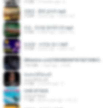
3.4 MB
10 months ago
D
김용임 - 흙에 살리라.mp3
2.8 MB
4 years ago
castor-trot
진성 - 천년을 빌려준다면.mp3
3.4 MB
4 years ago
castor-trot
임영웅 - 보랏빛 엽서.mp3
4.4 MB
4 years ago
castor-trot
[Witanime.com] KWONMSNITIK1NGTDNN EP 05 HD.mp4
178.3 MB
7 days ago
JUVIA
ฉันมันก็ดีได้แค่นี้
ฉันมันก็ดีได้แค่นี้
4.2 MB
9 months ago
D
LOVE ATTACK
LOVE ATTACK
7.1 MB
about a year ago
지빈 임.