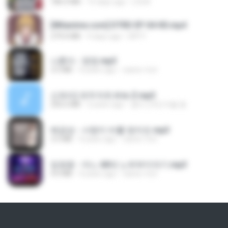
186.0 MB
15 days ago
LOLKI
[Witanime.com] DTRD EP 04 HD.mp4
279.0 MB
9 days ago
DRTY
나훈아 - 영영.mp3
3.5 MB
4 years ago
castor-trot
신유리) 유두자위 A to Z.mp3
256.6 MB
2 years ago
좀비고4인커플 좀.
배금성 - 사랑이 비를 맞아요.mp3
3.5 MB
4 years ago
castor-trot
임영웅 - 어느 60대 노부부이야기.mp3
4.6 MB
4 years ago
castor-trot