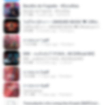
Barulho do Foguete - #Escolhas
Barulho do Foguete - #Escolhas
2.1 MB
2 years ago
Camila A.
ไม่มีใครรู้ตัวเรา– UNHEARD MUSIC 🖤| Official Lyric Video | เพลงสู้ชีวิต
ไม่มีใครรู้ตัวเรา– UNHEARD MUSIC 🖤| Official Lyric Video | เพลงสู้ชีวิต
4.8 MB
3 months ago
Peeraya L.
สาปสมรส 1.pdf
112.4 MB
17 days ago
Pandarin
KRK - เธอทิ้งฉันไว้ Ft.N/A , HK [Official MV]
KRK - เธอทิ้งฉันไว้ Ft.N/A , HK [Official MV]
4.6 MB
8 months ago
นวมินทร์
สาปสมรส 3.pdf
73.4 MB
17 days ago
Pandarin
สาปสมรส 4.pdf
CamScanner
73.1 MB
17 days ago
Pandarin
Tomodachi Life Living the Dream [NSP].torrent