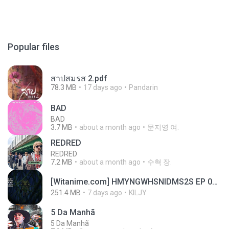
Popular files
สาปสมรส 2.pdf
78.3 MB
17 days ago
Pandarin
BAD
BAD
3.7 MB
about a month ago
문지영 여.
REDRED
REDRED
7.2 MB
about a month ago
수혁 장.
[Witanime.com] HMYNGWHSNIDMS2S EP 05 HD.mp4
251.4 MB
7 days ago
KILJY
5 Da Manhã
5 Da Manhã