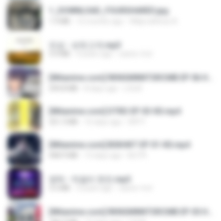
1_DOWNLOAD_FOURSHARED.jpg
1.9 MB
12 months ago
Wtlprodthree A.
진성 - 보릿고개.mp3
3.4 MB
4 years ago
castor-trot
[Witanime.com] RKNGMNNTSRCMB EP 06 HD.mp4
294.8 MB
8 days ago
LOLKI
[Witanime.com] DTRD EP 03 HD.mp4
321.3 MB
16 days ago
DRTY
[Witanime.com] BSKHKT EP 01 HD.mp4
408.9 MB
13 days ago
BLITR
영탁 - 막걸리 한잔.mp3
3.2 MB
3 years ago
castor-trot
[Witanime.com] RKNGMNNTSRCMB EP 05 HD.mp4