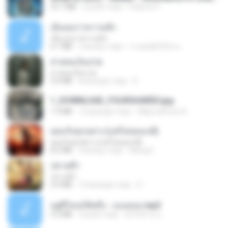
53.7 MB
2 роки тому
federico f
เอิ้นเธอว่าความฮัก
เอิ้นเธอว่าความฮัก
4.1 MB
2 місяці тому
ถามพ่อ&#39;พ ม.
สายลมเจ็บปวด
สายลมเจ็บปวด
4.0 MB
8 місяців тому
D
1_DOWNLOAD_FOURSHARED.jpg
1.9 MB
12 місяців тому
Wtlprodthree A.
ยอมรับทุกอย่าง (แต่ไม่ยอมแพ้)
ยอมรับทุกอย่าง (แต่ไม่ยอมแพ้)
8.2 MB
4 місяці тому
Wang K.
ปลายฟ้า
ปลายฟ้า
4.4 MB
10 місяців тому
D
อยู่ที่ไหนก็คิดถึง - เมนทอล.mp3
4.2 MB
2 роки тому
มันไม้สาย ม.