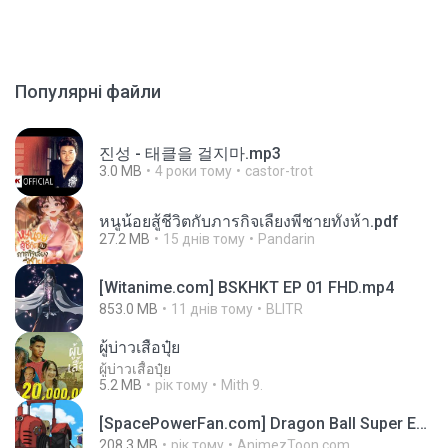
Популярні файли
진성 - 태클을 걸지마.mp3
3.0 MB
4 роки тому
castor-trot
หนูน้อยสู้ชีวิตกับภารกิจเลี้ยงพี่ชายทั้งห้า.pdf
27.2 MB
15 днів тому
Pandarin
[Witanime.com] BSKHKT EP 01 FHD.mp4
853.0 MB
11 днів тому
BLITR
ผู้บ่าวเสื้อปุ๋ย
ผู้บ่าวเสื้อปุ๋ย
5.2 MB
рік тому
Mith 9.
[SpacePowerFan.com] Dragon Ball Super EP1 480p.mp4
208.3 MB
рік тому
AnimezToon.com