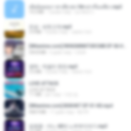
เมียน้อยเหงา พาเสียวค่ะ18+เล่าเรื่องเสียว.mp3
14.2 MB
7 років тому
อมรพันธ์ จ.
진성 - 보릿고개.mp3
3.4 MB
4 роки тому
castor-trot
[Witanime.com] RKNGMNNTSRCMB EP 06 HD.mp4
294.8 MB
6 днів тому
LOLKI
영탁 - 막걸리 한잔.mp3
3.2 MB
3 роки тому
castor-trot
LOVE ATTACK
LOVE ATTACK
7.1 MB
рік тому
지빈 임.
[Witanime.com] BSKHKT EP 01 HD.mp4
408.9 MB
11 днів тому
BLITR
임영웅 - 어느 60대 노부부이야기.mp3