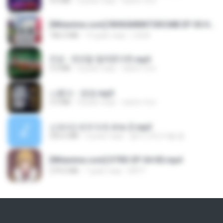
4.6 MB
4 роки тому
castor-trot
[Witanime.com] RKNGMNNTSRCMB EP 05 HD.mp4
186.0 MB
13 днів тому
LOLKI
진성 - 천년을 빌려준다면.mp3
3.4 MB
4 роки тому
castor-trot
나훈아 - 영영.mp3
3.5 MB
4 роки тому
castor-trot
신유리) 유두자위 A to Z.mp3
256.6 MB
2 роки тому
좀비고4인커플 좀.
[Witanime.com] DTRD EP 04 HD.mp4
279.0 MB
7 днів тому
DRTY