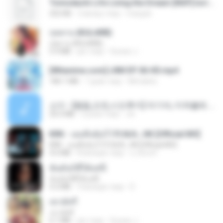
Tomodachi Life Living the Dream [NSP].torrent
252 KB
2 місяці тому
margob
กุหลาบ (KULARB)
กุหลาบ (KULARB)
5.9 MB
рік тому
Suwan J.
[Witanime.com] LNM EP 06 HD.mp4
180.1 MB
7 днів тому
MUrabito
소이 - [펨돔,오컨,시오후키] 자기야, 미쳐볼래 #남성향 #ASMR #펨돔 #여공남수 #19금.mp3
20.0 MB
2 роки тому
Jin
KRK - เธอทิ้งฉันไว้ Ft.N/A , HK [Official MV]
KRK - เธอทิ้งฉันไว้ Ft.N/A , HK [Official MV]
4.6 MB
8 місяців тому
นวมินทร์
ฉันมันก็ดีได้แค่นี้
ฉันมันก็ดีได้แค่นี้
4.2 MB
9 місяців тому
D
เขามัทรี
เขามัทรี
6.1 MB
рік тому
Suwan J.