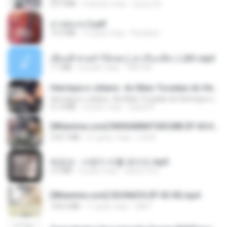
23.9 MB
2 місяці тому
금금선화
สาปสมรส 3.pdf
73.4 MB
15 днів тому
Pandarin
เพื่อนพี่ ช่วยทำให้เสด ( เล่าเรื่องเสียว ) 201.mp3
7.1 MB
6 років тому
TNP2 M.
Henrique e Juliano -As Mais Tocadas do Henrique e Juliano 2021 -Top Sertanejo 2021,Cd Completo 2021
Henrique e Juliano -As Mais Tocadas do Henrique e Juliano 2021 -Top Sertanejo 2021,Cd Completo 2021
51.4 MB
2 роки тому
raquel R.
[Witanime.com] RKNGMNNTSRCMB EP 04 HD.mp4
218.7 MB
21 день тому
LOLKI
배금성 - 사랑이 비를 맞아요.mp3
3.5 MB
3 роки тому
castor-trot
[Witanime.com] SDONATA EP 03 HD.mp4
140.6 MB
17 днів тому
GRET