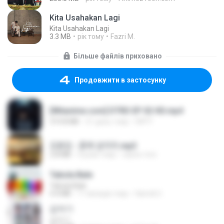
Kita Usahakan Lagi
Kita Usahakan Lagi
3.3 MB
рік тому
Fazri M.
Більше файлів приховано
Продовжити в застосунку
[Witanime.com] DTRD EP 02 HD.mp4
319.8 MB
21 день тому
DRTY
김용임 - 흙에 살리라.mp3
2.8 MB
4 роки тому
castor-trot
Tabola Bale
Tabola Bale
4.4 MB
11 місяців тому
Hamdi U.
갑자기
갑자기