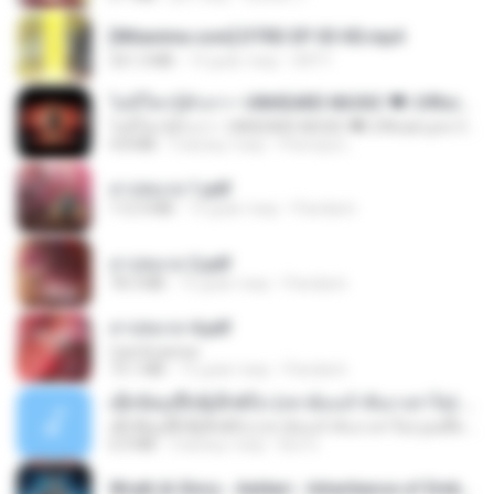
[Witanime.com] DTRD EP 03 HD.mp4
321.3 MB
14 днів тому
DRTY
ไม่มีใครรู้ตัวเรา– UNHEARD MUSIC 🖤| Official Lyric Video | เพลงสู้ชีวิต
ไม่มีใครรู้ตัวเรา– UNHEARD MUSIC 🖤| Official Lyric Video | เพลงสู้ชีวิต
4.8 MB
3 місяці тому
Peeraya L.
สาปสมรส 1.pdf
112.4 MB
15 днів тому
Pandarin
สาปสมรส 2.pdf
78.3 MB
15 днів тому
Pandarin
สาปสมรส 4.pdf
CamScanner
73.1 MB
15 днів тому
Pandarin
ເຊົາຮ້ອງເຖົ້າຊິເອົາທໍ່ໃດ (เซาฮ้องเถ้าสิเอาเท่าใด) ບຸນເກີດ ຫນູຫ່ວງ ft. ໂສພາ ຈຸນທະລາ
ເຊົາຮ້ອງເຖົ້າຊິເອົາທໍ່ໃດ (เซาฮ้องเถ้าสิเอาเท่าใด) ບຸນເກີດ ຫນູຫ່ວງ ft. ໂສພາ ຈຸນທະລາ
6.0 MB
2 місяці тому
But G.
Wrath & Glory - Aeldari - Inheritance of Embers.pdf