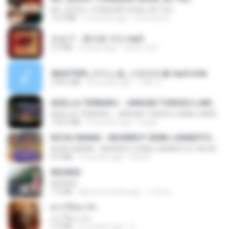
AH, JESUS / CORAÇÃO IGUAL AO TEU
14.3 MB
3 months ago
Veronica D.
조승구 - 꽃바람 여인.mp3
3.2 MB
4 years ago
castor-trot
4b6d7436_바이노럴_사정컨트롤.mp4.m4a
278.6 MB
8 months ago
누빠 모.
ADELLA TERBARU - JANGAN TUNGGU LAMA LAMA - GELAS RETAK - OM ADELLA FULL ALBUM TERBARU 2026
ADELLA TERBARU - JANGAN TUNGGU LAMA LAMA - GELAS RETAK - OM ADELLA FULL ALBUM TERBARU 2026
133.0 MB
4 months ago
Cuplis
KICAU MANIA - NDARBOY GENK x BANDITOZ YAOW 86 (OFFICIAL LYRIC VIDEO) GAS POL NDANGAK
KICAU MANIA - NDARBOY GENK x BANDITOZ YAOW 86 (OFFICIAL LYRIC VIDEO) GAS POL NDANGAK
8.9 MB
3 months ago
Rina P.
REDRED
REDRED
7.2 MB
about a month ago
수혁 장.
ฝากให้เขารัก
ฝากให้เขารัก
3.9 MB
8 months ago
D