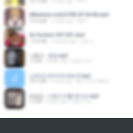
321.3 MB
18 days ago
DRTY
[Witanime.com] DTRD EP 04 HD.mp4
279.0 MB
11 days ago
DRTY
Air Hostess S01 E01.mp4
174.4 MB
3 months ago
민호 이.
나훈아 - 영영.mp3
3.5 MB
4 years ago
castor-trot
신유리) 유두자위 A to Z.mp3
256.6 MB
2 years ago
좀비고4인커플 좀.
배금성 - 사랑이 비를 맞아요.mp3
3.5 MB
4 years ago
castor-trot