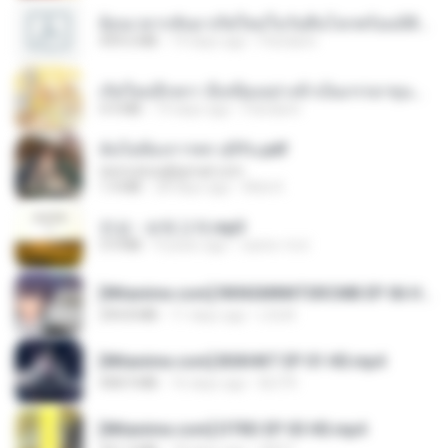
ย้อนเวลากลับมาเกิดใหม่ในวันสิ้นโลกพร้อมมิติส่วนตัว 1-443 [จบ] - 揍趴长颈鹿.pdf
499.6 MB
19 days ago
Pandarin
เกิดใหม่อีกครา อี๋เหนียงอย่างข้าเป็นภรรยาขุนนาง 1_ST.pdf
4.9 MB
19 days ago
Pandarin
ฉันไม่ต้องการพร สุจิรัน.pdf
tanmobza@gmail.com
1.4 MB
28 days ago
Mob K.
진성 - 보릿고개.mp3
3.4 MB
4 years ago
castor-trot
[Witanime.com] RKNGMNNTSRCMB EP 06 HD.mp4
294.8 MB
11 days ago
LOLKI
[Witanime.com] BSKHKT EP 01 HD.mp4
408.9 MB
16 days ago
BLITR
[Witanime.com] DTRD EP 03 HD.mp4