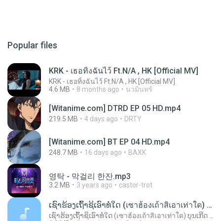
Popular files
KRK - เธอทิ้งฉันไว้ Ft.N/A , HK [Official MV]
KRK - เธอทิ้งฉันไว้ Ft.N/A , HK [Official MV]
4.6 MB
8 months ago
นวมินทร์
[Witanime.com] DTRD EP 05 HD.mp4
219.5 MB
4 days ago
DRTY
[Witanime.com] BT EP 04 HD.mp4
248.7 MB
16 days ago
BAXK
영탁 - 막걸리 한잔.mp3
3.2 MB
3 years ago
castor-trot
ເຊົາຮ້ອງເຖົ້າຊິເອົາທໍ່ໃດ (เซาฮ้องเถ้าสิเอาเท่าใด) ບຸນເກີດ ຫນູຫ່ວງ ft. ໂສພາ ຈຸນທະລາ
ເຊົາຮ້ອງເຖົ້າຊິເອົາທໍ່ໃດ (เซาฮ้องเถ้าสิเอาเท่าใด) ບຸນເກີດ ຫນູຫ່ວງ ft. ໂສພາ ຈຸນທະລາ