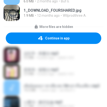
6.0 MB
2 months ago
But G.
1_DOWNLOAD_FOURSHARED.jpg
1.9 MB
12 months ago
Wtlprodthree A.
More files are hidden
Continue in app
강민주 - 회룡포.mp3
3.5 MB
4 years ago
castor-trot
문희옥 - 평행선.mp3
2.9 MB
4 years ago
castor-trot
เมียน้อยเหงา พาเสียวค่ะ18+เล่าเรื่องเสียว.mp3
14.2 MB
7 years ago
อมรพันธ์ จ.
나훈아 - 붉은입술.mp3
3.1 MB
4 years ago
castor-trot