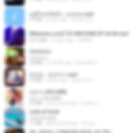
อยู่ที่ไหนก็คิดถึง - เมนทอล.mp3
4.2 MB
2 years ago
มันไม้สาย ม.
[Witanime.com] TSTJWGCDMS EP 04 HD.mp4
567.0 MB
17 days ago
DOMISR
Carnívoro
Carnívoro
2.8 MB
6 months ago
Fernando O.
유진표 - 천년지기.mp3
3.0 MB
4 years ago
castor-trot
กุหลาบ (KULARB)
กุหลาบ (KULARB)
5.9 MB
about a year ago
Suwan J.
LOVE ATTACK
LOVE ATTACK
7.1 MB
about a year ago
지빈 임.
AH, JESUS / CORAÇÃO IGUAL AO TEU