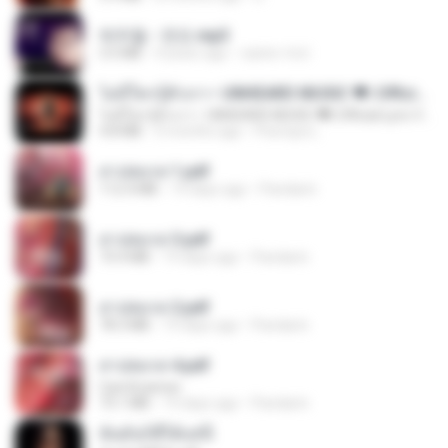
박우철 - 연모.mp3
3.5 MB
4 years ago
castor-trot
ไม่มีใครรู้ตัวเรา– UNHEARD MUSIC 🖤| Official Lyric Video | เพลงสู้ชีวิต
ไม่มีใครรู้ตัวเรา– UNHEARD MUSIC 🖤| Official Lyric Video | เพลงสู้ชีวิต
4.8 MB
3 months ago
Peeraya L.
สาปสมรส 1.pdf
112.4 MB
19 days ago
Pandarin
สาปสมรส 3.pdf
73.4 MB
19 days ago
Pandarin
สาปสมรส 2.pdf
78.3 MB
19 days ago
Pandarin
สาปสมรส 4.pdf
CamScanner
73.1 MB
19 days ago
Pandarin
ฉันมันก็ดีได้แค่นี้