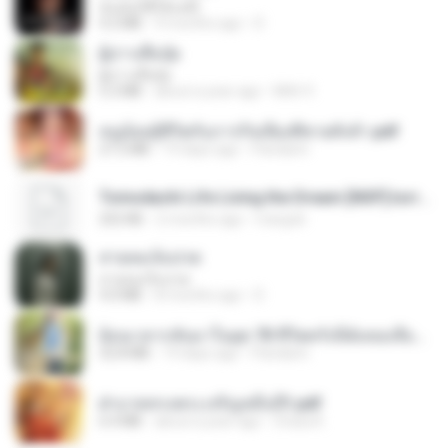
ฉันมันก็ดีได้แค่นี้
4.2 MB
9 months ago
D
ผู้บ่าวเสื้อปุ๋ย
ผู้บ่าวเสื้อปุ๋ย
5.2 MB
about a year ago
Mith 9.
หนูน้อยสู้ชีวิตกับภารกิจเลี้ยงพี่ชายทั้งห้า.pdf
27.2 MB
19 days ago
Pandarin
Tomodachi Life Living the Dream [NSP].torrent
252 KB
2 months ago
margob
สายลมเจ็บปวด
สายลมเจ็บปวด
4.0 MB
8 months ago
D
ย้อนเวลากลับมาในยุค 70 ชีวิตครั้งนี้ฉันขอเลือกเอง จบ.pdf
32.8 MB
19 days ago
Pandarin
ฝ่าบาททรงพระเจริญหมื่นปี1.pdf
6.4 MB
about a year ago
Orasa K.