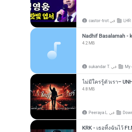
castor-trot
في
LHR
4.2 MB
sukandar T.
في
My 
4.8 MB
Peeraya L.
في
Dow