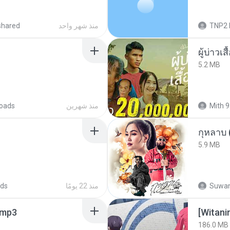
shared
منذ شهر واحد
TNP2 
ผู้บ่าวเสื
5.2 MB
oads
منذ شهرين
Mith 9
กุหลาบ
5.9 MB
ds
منذ 22 يومًا
Suwan
mp3
186.0 MB