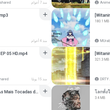
shared
منذ 7 أعوام
mp3
[Witan
180.1 MB
منذ 4 أعوام
MUrab
 EP 05 HD.mp4
[Witan
321.3 MB
hared
منذ 15 يومًا
DRTY
Henrique e Juliano -As Mais Tocadas do Henrique e Juliano 2021 -Top Sertanejo 2021,Cd Completo 2021
โลกทั้ง
3.4 MB