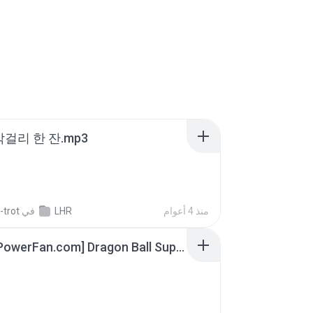
막걸리 한 잔.mp3
-trot
في
LHR
منذ 4 أعوام
[SpacePowerFan.com] Dragon Ball Super EP1 480p.mp4