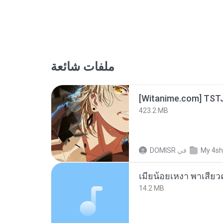
ملفات شائعة
423.2 MB
DOMISR
في
My 4sh
14.2 MB