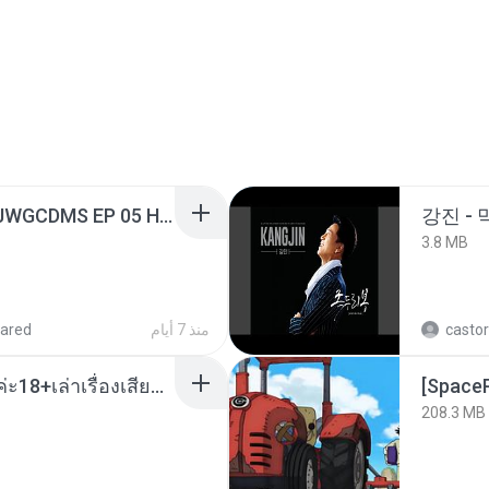
[Witanime.com] TSTJWGCDMS EP 05 HD.mp4
강진 - 
3.8 MB
ared
منذ 7 أيام
castor
เมียน้อยเหงา พาเสียวค่ะ18+เล่าเรื่องเสียว.mp3
208.3 MB