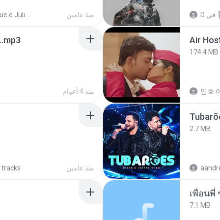
Henrique e Juliano
منذ عامين
D
في
ᅡ오.mp3
Air Hos
174.4 MB
منذ 4 أعوام
민호 이
Tubarõ
2.7 MB
 tracks
منذ عامين
7.1 MB