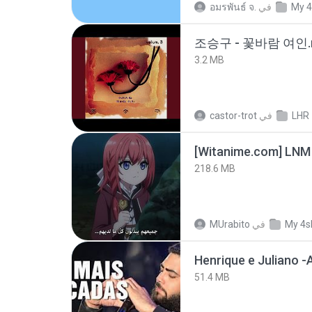
อมรพันธ์ จ.
في
My 4
조승구 - 꽃바람 여인.
3.2 MB
castor-trot
في
LHR
[Witanime.com] LNM
218.6 MB
MUrabito
في
My 4s
51.4 MB