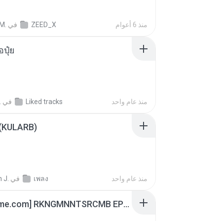
M.
في
ZEED_X
منذ 6 أعوام
้อปุ๋ย
.
في
Liked tracks
منذ عام واحد
 (KULARB)
 J.
في
เพลง
منذ عام واحد
[Witanime.com] RKNGMNNTSRCMB EP 05 HD.mp4