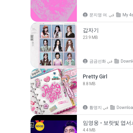
문지영 여.
في
My 4
갑자기
23.9 MB
금금선화
في
Downl
Pretty Girl
8.8 MB
황영지
في
Downloa
임영웅 - 보랏빛 엽서.
4.4 MB