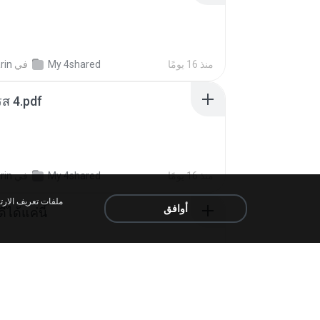
rin
في
My 4shared
منذ 16 يومًا
ส 4.pdf
rin
في
My 4shared
منذ 16 يومًا
أوافق
ีได้แค่นี้
My Music
منذ 9 أشهر