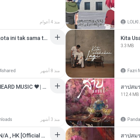
منذ 4 أعوام
LOLKI
Nadhif Basalamah - kota ini tak sama tanpamu (Official Lyric Video).mp3
Kita Us
3.3 MB
4shared
منذ 8 أشهر
Fazri 
ไม่มีใครรู้ตัวเรา– UNHEARD MUSIC 🖤| Official Lyric Video | เพลงสู้ชีวิต
สาปสมร
112.4 MB
nloads
منذ 3 أشهر
Panda
KRK - เธอทิ้งฉันไว้ Ft.N/A , HK [Official MV]
สาปสมร