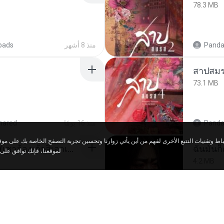
78.3 MB
oads
منذ 8 أشهر
Panda
สาปสมร
73.1 MB
hared
منذ 16 يومًا
Panda
ເຊົາຮ້ອງເຖົ້າຊິເອົາທໍ່ໃດ (เซาฮ้องเถ้าสิเอาเท่าใด) ບຸນເກີດ ຫນູຫ່ວງ ft. ໂສພາ ຈຸນທະລາ
ฉันมันก็ด
لموقعنا، فإنك توافق على.
4.2 MB
ed
منذ شهرين
D
في