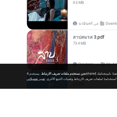
4.6 MB
นวมินทร์
في
Downl
สาปสมรส 3.pdf
73.4 MB
Pandarin
في
My 4s
نحن نستخدم ملفات تعريف الارتباط.
يستخدم 4shared ملفات تعريف الارتباط وتقنيات التتبع الأخرى لفهم من أين يأتي زوارنا وتحسين تجربة التصفح الخاصة بك على موقعنا. باستخدامك
 استخدامنا لملفات تعريف الارتباط وتقنيات التتبع الأخرى
تغيير تفضيلاتي
6.0 MB
But G.
في
My 4shar