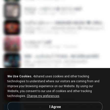
배금성 - 사랑이 비를 맞아요.mp3
3.5 MB
4 years ago
castor-trot
ไม่มีใครรู้ตัวเรา– UNHEARD MUSIC 🖤| Official Lyric Video | เพลงสู้ชีวิต
ไม่มีใครรู้ตัวเรา– UNHEARD MUSIC 🖤| Official Lyric Video | เพลงสู้ชีวิต
4.8 MB
3 months ago
Peeraya L.
สาปสมรส 1.pdf
112.4 MB
16 days ago
Pandarin
KRK - เธอทิ้งฉันไว้ Ft.N/A , HK [Official MV]
KRK - เธอทิ้งฉันไว้ Ft.N/A , HK [Official MV]
4.6 MB
8 months ago
นวมินทร์
สาปสมรส 3.pdf
We Use Cookies.
4shared uses cookies and other tracking
73.4 MB
16 days ago
Pandarin
technologies to understand where our visitors are coming from and
improve your browsing experience on our Website. By using our
สาปสมรส 4.pdf
Website, you consent to our use of cookies and other tracking
CamScanner
technologies.
Change my preferences
73.1 MB
16 days ago
Pandarin
ເຊົາຮ້ອງເຖົ້າຊິເອົາທໍ່ໃດ (เซาฮ้องเถ้าสิเอาเท่าใด) ບຸນເກີດ ຫນູຫ່ວງ ft. ໂສພາ ຈຸນທະລາ
I Agree