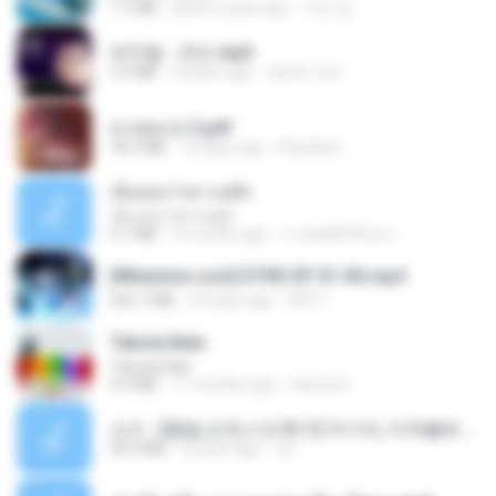
7.1 MB
about a year ago
지빈 임.
박우철 - 연모.mp3
3.5 MB
4 years ago
castor-trot
สาปสมรส 2.pdf
78.3 MB
16 days ago
Pandarin
เอิ้นเธอว่าความฮัก
เอิ้นเธอว่าความฮัก
4.1 MB
2 months ago
ถามพ่อ&#39;พ ม.
[Witanime.com] DTRD EP 01 HD.mp4
262.7 MB
29 days ago
DRTY
Tabola Bale
Tabola Bale
4.4 MB
11 months ago
Hamdi U.
소이 - [펨돔,오컨,시오후키] 자기야, 미쳐볼래 #남성향 #ASMR #펨돔 #여공남수 #19금.mp3
20.0 MB
2 years ago
Jin