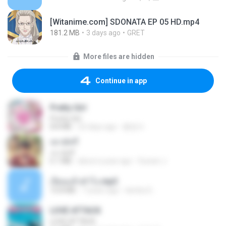
[Witanime.com] SDONATA EP 05 HD.mp4
181.2 MB
3 days ago
GRET
More files are hidden
Continue in app
Pretty Girl
Pretty Girl
8.8 MB
22 days ago
황영지
เขามัทรี
เขามัทรี
6.1 MB
about a year ago
Suwan J.
เงี่ยนแล้วทำไง.mp3
10.8 MB
7 years ago
lambcr2 ..
LOVE ATTACK
LOVE ATTACK