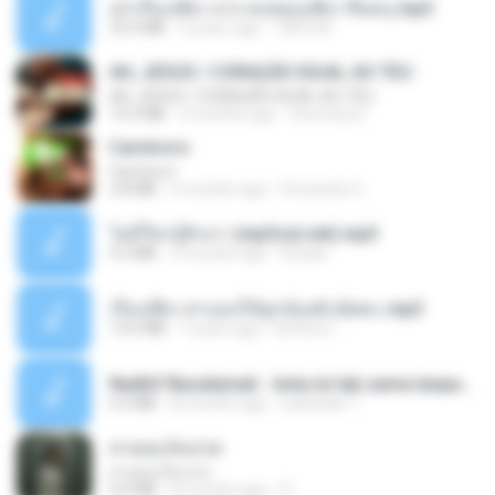
เล่าเรื่องเสียว จาก คนชอบเสียว ขึ้นครู.mp3
33.4 MB
5 years ago
TNP2 M.
AH, JESUS / CORAÇÃO IGUAL AO TEU
AH, JESUS / CORAÇÃO IGUAL AO TEU
14.3 MB
2 months ago
Veronica D.
Carnívoro
Carnívoro
2.8 MB
6 months ago
Fernando O.
ไม่มีใครรู้ตัวเรา (mp3cut.net).mp3
4.2 MB
3 months ago
Kratae
เรื่องเสียว สาแอบให้ลูกน้องผัวเย็ดคะ.mp3
13.6 MB
7 years ago
lambcr2 ..
Nadhif Basalamah - kota ini tak sama tanpamu (Official Lyric Video).mp3
4.2 MB
8 months ago
sukandar T.
สายลมเจ็บปวด
สายลมเจ็บปวด
4.0 MB
8 months ago
D