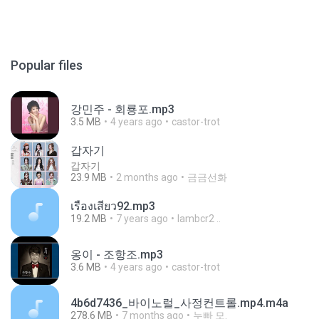
Popular files
강민주 - 회룡포.mp3
3.5 MB
4 years ago
castor-trot
갑자기
갑자기
23.9 MB
2 months ago
금금선화
เรื่องเสียว92.mp3
19.2 MB
7 years ago
lambcr2 ..
옹이 - 조항조.mp3
3.6 MB
4 years ago
castor-trot
4b6d7436_바이노럴_사정컨트롤.mp4.m4a
278.6 MB
7 months ago
누빠 모.