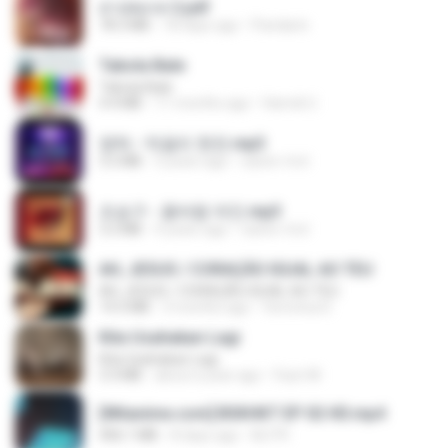
สาปสมรส 2.pdf
78.3 MB
18 days ago
Pandarin
Tabola Bale
Tabola Bale
4.4 MB
11 months ago
Hamdi U.
영탁 - 막걸리 한잔.mp3
3.2 MB
3 years ago
castor-trot
조승구 - 꽃바람 여인.mp3
3.2 MB
4 years ago
castor-trot
AH, JESUS / CORAÇÃO IGUAL AO TEU
AH, JESUS / CORAÇÃO IGUAL AO TEU
14.3 MB
3 months ago
Veronica D.
Kita Usahakan Lagi
Kita Usahakan Lagi
3.3 MB
about a year ago
Fazri M.
[Witanime.com] BSKHKT EP 02 HD.mp4
406.1 MB
8 days ago
BLITR