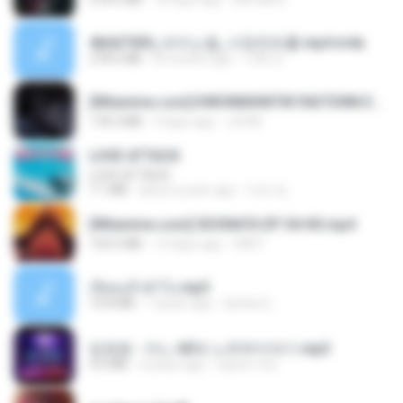
4b6d7436_바이노럴_사정컨트롤.mp4.m4a
278.6 MB
8 months ago
누빠 모.
[Witanime.com] KWONMSNITIK1NGTDNN EP 05 HD.mp4
178.3 MB
9 days ago
JUVIA
LOVE ATTACK
LOVE ATTACK
7.1 MB
about a year ago
지빈 임.
[Witanime.com] SDONATA EP 04 HD.mp4
154.5 MB
13 days ago
GRET
เงี่ยนแล้วทำไง.mp3
10.8 MB
7 years ago
lambcr2 ..
임영웅 - 어느 60대 노부부이야기.mp3
4.6 MB
4 years ago
castor-trot