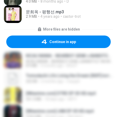
4.0 MB
8 months ago
D
문희옥 - 평행선.mp3
2.9 MB
4 years ago
castor-trot
More files are hidden
Continue in app
KICAU MANIA - NDARBOY GENK x BANDITOZ YAOW 86 (OFFICIAL LYRIC VIDEO) GAS POL NDANGAK
KICAU MANIA - NDARBOY GENK x BANDITOZ YAOW 86 (OFFICIAL LYRIC VIDEO) GAS POL NDANGAK
8.9 MB
3 months ago
Rina P.
Tomodachi Life Living the Dream [NSP].torrent
252 KB
2 months ago
margob
[Witanime.com] DTRD EP 03 HD.mp4
321.3 MB
18 days ago
DRTY
[Witanime.com] LNM EP 05 HD.mp4
218.6 MB
18 days ago
MUrabito