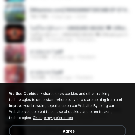
[Witanime.com] RKNGMNNTSRCMB EP 07 HD.mp4
183.7 MB
3 days ago
LOLKI
ไม่มีใครรู้ตัวเรา– UNHEARD MUSIC 🖤| Official Lyric Video | เพลงสู้ชีวิต
ไม่มีใครรู้ตัวเรา– UNHEARD MUSIC 🖤| Official Lyric Video | เพลงสู้ชีวิต
4.8 MB
3 months ago
Peeraya L.
สาปสมรส 1.pdf
112.4 MB
18 days ago
Pandarin
สาปสมรส 3.pdf
73.4 MB
18 days ago
Pandarin
สาปสมรส 4.pdf
We Use Cookies.
4shared uses cookies and other tracking
CamScanner
technologies to understand where our visitors are coming from and
73.1 MB
18 days ago
Pandarin
improve your browsing experience on our Website. By using our
KRK - เธอทิ้งฉันไว้ Ft.N/A , HK [Official MV]
Website, you consent to our use of cookies and other tracking
KRK - เธอทิ้งฉันไว้ Ft.N/A , HK [Official MV]
technologies.
Change my preferences
4.6 MB
8 months ago
นวมินทร์
ฉันมันก็ดีได้แค่นี้
I Agree