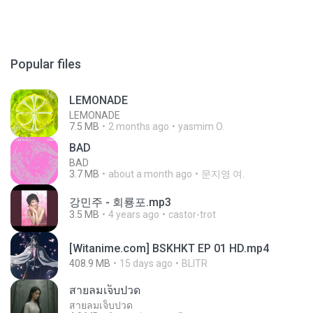
Popular files
LEMONADE
LEMONADE
7.5 MB
2 months ago
yasmim O.
BAD
BAD
3.7 MB
about a month ago
문지영 여.
강민주 - 회룡포.mp3
3.5 MB
4 years ago
castor-trot
[Witanime.com] BSKHKT EP 01 HD.mp4
408.9 MB
15 days ago
BLITR
สายลมเจ็บปวด
สายลมเจ็บปวด