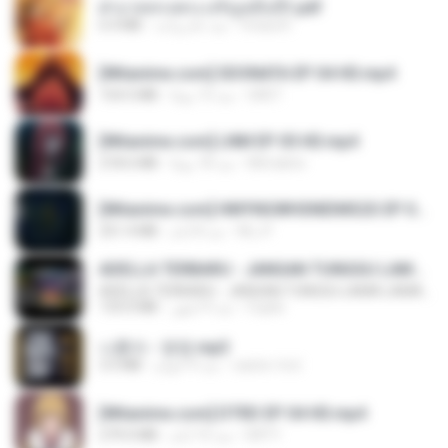
ฝ่าบาททรงพระเจริญหมื่นปี1.pdf
6.4 MB
منذ عام واحد
Orasa K.
[Witanime.com] SDONATA EP 04 HD.mp4
154.5 MB
منذ 13 يومًا
GRET
[Witanime.com] LNM EP 05 HD.mp4
218.6 MB
منذ 18 يومًا
MUrabito
[Witanime.com] HMYNGWHSNIDMS2S EP 05 HD.mp4
251.4 MB
منذ 8 أيام
KILJY
ADELLA TERBARU - JANGAN TUNGGU LAMA LAMA - GELAS RETAK - OM ADELLA FULL ALBUM TERBARU 2026
ADELLA TERBARU - JANGAN TUNGGU LAMA LAMA - GELAS RETAK - OM ADELLA FULL ALBUM TERBARU 2026
133.0 MB
منذ 4 أشهر
Cuplis
나훈아 - 영영.mp3
3.5 MB
منذ 4 أعوام
castor-trot
[Witanime.com] DTRD EP 04 HD.mp4
279.0 MB
منذ 10 أيام
DRTY