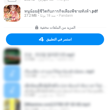
หนูน้อยสู้ชีวิตกับภารกิจเลี้ยงพี่ชายทั้งห้า.pdf
27.2 MB
منذ 18 يومًا
Pandarin
المزيد من الملفات مخفية
استمر في التطبيق
진성 - 천년을 빌려준다면.mp3
3.4 MB
منذ 4 أعوام
castor-trot
เรื่องเสียว สาแอบให้ลูกน้องผัวเย็ดคะ.mp3
13.6 MB
منذ 7 أعوام
lambcr2 ..
ເຊົາຮ້ອງເຖົ້າຊິເອົາທໍ່ໃດ (เซาฮ้องเถ้าสิเอาเท่าใด) ບຸນເກີດ ຫນູຫ່ວງ ft. ໂສພາ ຈຸນທະລາ
ເຊົາຮ້ອງເຖົ້າຊິເອົາທໍ່ໃດ (เซาฮ้องเถ้าสิเอาเท่าใด) ບຸນເກີດ ຫນູຫ່ວງ ft. ໂສພາ ຈຸນທະລາ
6.0 MB
منذ شهرين
But G.
[Witanime.com] DTRD EP 03 HD.mp4
321.3 MB
منذ 18 يومًا
DRTY