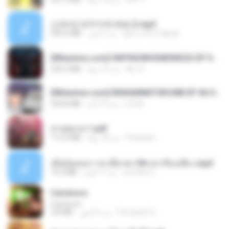
신유리) 유두자위 A to Z.mp3
256.6 MB
منذ عامين
좀비고4인커플 좀.
[Witanime.com] HMYNGWHSNIDMS2S EP 04 HD.mp4
235.5 MB
منذ 15 يومًا
KILJY
[Witanime.com] RKNGMNNTSRCMB EP 06 HD.mp4
294.8 MB
منذ 10 أيام
LOLKI
สาปสมรส 1.pdf
112.4 MB
منذ 18 يومًا
Pandarin
เมียน้อยเหงา พาเสียวค่ะ18+เล่าเรื่องเสียว.mp3
14.2 MB
منذ 7 أعوام
อมรพันธ์ จ.
Carnívoro
Carnívoro
2.8 MB
منذ 6 أشهر
Fernando O.