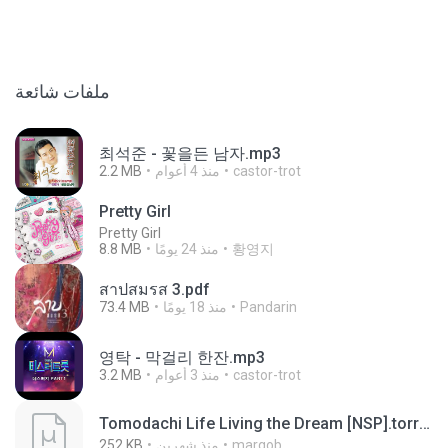
ملفات شائعة
최석준 - 꽃을든 남자.mp3
2.2 MB
منذ 4 أعوام
castor-trot
Pretty Girl
Pretty Girl
8.8 MB
منذ 24 يومًا
황영지
สาปสมรส 3.pdf
73.4 MB
منذ 18 يومًا
Pandarin
영탁 - 막걸리 한잔.mp3
3.2 MB
منذ 3 أعوام
castor-trot
Tomodachi Life Living the Dream [NSP].torrent
252 KB
منذ شهرين
margob