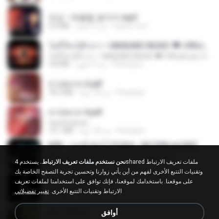
진성 - 태클을 걸지마.mp3
3.0 MB
منذ 4 أعوام
castor-trot
ไม่มีใครรู้ตัวเรา– UNHEARD MUSIC 🖤| Official Lyric Video | เพลงสู้ชีวิต
ไม่มีใครรู้ตัวเรา– UNHEARD MUSIC 🖤| Official Lyric Video | เพลงสู้ชีวิต
4.8 MB
منذ 3 أشهر
Peeraya L.
สาปสมรส 2.pdf
78.3 MB
منذ 18 يومًا
Pandarin
สาปสมรส 4.pdf
CamScanner
73.1 MB
منذ 18 يومًا
Pandarin
KRK - เธอทิ้งฉันไว้ Ft.N/A , HK [Official MV]
KRK - เธอทิ้งฉันไว้ Ft.N/A , HK [Official MV]
نحن نستخدم ملفات تعريف الارتباط.
يستخدم 4shared ملفات تعريف الارتباط
4.6 MB
منذ 8 أشهر
นวมินทร์
وتقنيات التتبع الأخرى لفهم من أين يأتي زوارنا وتحسين تجربة التصفح الخاصة بك
ฉันมันก็ดีได้แค่นี้
على موقعنا. باستخدامك لموقعنا، فإنك توافق على استخدامنا لملفات تعريف
ฉันมันก็ดีได้แค่นี้
الارتباط وتقنيات التتبع الأخرى.
تغيير تفضيلاتي
4.2 MB
منذ 9 أشهر
D
ผู้บ่าวเสื้อปุ๋ย
أوافق