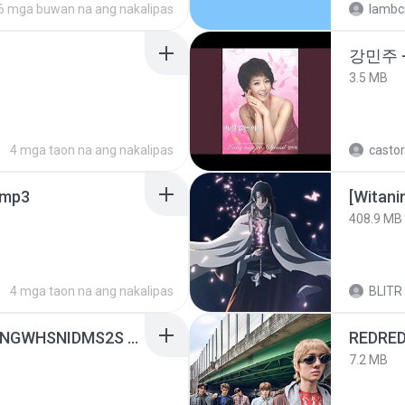
6 mga buwan na ang nakalipas
lambcr
강민주 
3.5 MB
4 mga taon na ang nakalipas
castor
mp3
[Witan
408.9 MB
4 mga taon na ang nakalipas
BLITR
[Witanime.com] HMYNGWHSNIDMS2S EP 04 HD.mp4
REDRE
7.2 MB