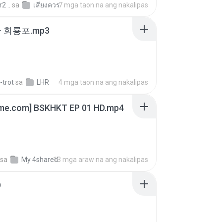
2 ..
sa
เสียงควร
7 mga taon na ang nakalipas
- 회룡포.mp3
-trot
sa
LHR
4 mga taon na ang nakalipas
ime.com] BSKHKT EP 01 HD.mp4
sa
My 4shared
13 mga araw na ang nakalipas
D