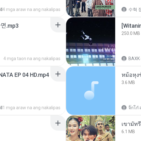
ed
14 mga araw na ang nakalipas
수혁 장
ᆫ다면.mp3
[Witan
250.0 MB
4 mga taon na ang nakalipas
BAXK
NATA EP 04 HD.mp4
3.6 MB
ed
11 mga araw na ang nakalipas
จิ๊กโก๋ 
เขามัทรี
6.1 MB