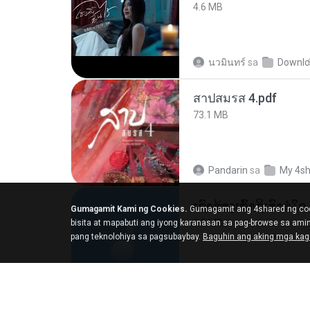
4.6 MB
นวมินทร์
sa
Downlo
สาปสมรส 4.pdf
73.1 MB
Pandarin
sa
My 4s
Gumagamit Kami ng Cookies.
Gumagamit ang 4shared ng coo
6.0 MB
bisita at mapabuti ang iyong karanasan sa pag-browse sa am
pang teknolohiya sa pagsubaybay.
Baguhin ang aking mga ka
But G.
sa
My 4shar