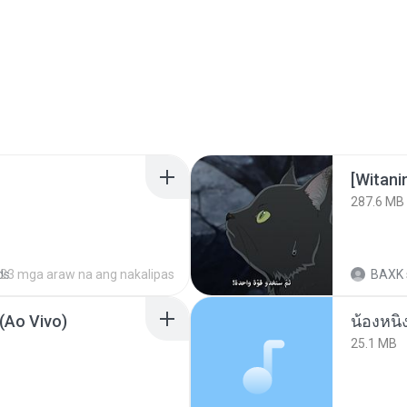
[Witan
287.6 MB
ds
23 mga araw na ang nakalipas
BAXK
(Ao Vivo)
25.1 MB