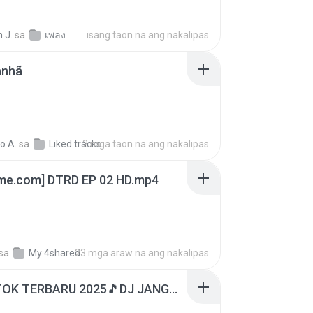
 J.
sa
เพลง
isang taon na ang nakalipas
anhã
o A.
sa
Liked tracks
2 mga taon na ang nakalipas
ime.com] DTRD EP 02 HD.mp4
sa
My 4shared
23 mga araw na ang nakalipas
DJ TIKTOK TERBARU 2025🎵DJ JANGAN TUNGGU LAMA LAMA NANTI LAMA LAMA 🎵DJ SEDIA AKU SEBELUM HUJAN