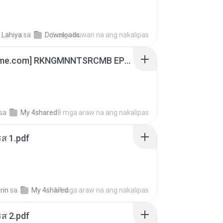
 Lahiya
sa
Downloads
6 mga buwan na ang nakalipas
[Witanime.com] RKNGMNNTSRCMB EP 06 HD.mp4
sa
My 4shared
8 mga araw na ang nakalipas
ส 1.pdf
rin
sa
My 4shared
17 mga araw na ang nakalipas
ส 2.pdf