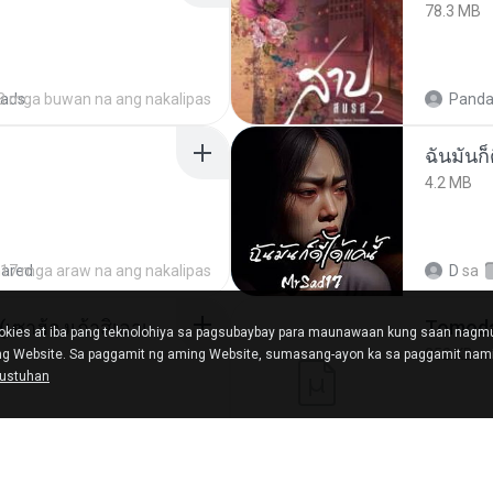
78.3 MB
ads
8 mga buwan na ang nakalipas
Panda
ฉันมันก็ด
4.2 MB
hared
17 mga araw na ang nakalipas
D
sa
ເຊົາຮ້ອງເຖົ້າຊິເອົາທໍ່ໃດ (เซาฮ้องเถ้าสิเอาเท่าใด) ບຸນເກີດ ຫນູຫ່ວງ ft. ໂສພາ ຈຸນທະລາ
kies at iba pang teknolohiya sa pagsubaybay para maunawaan kung saan nag
252 KB
ing Website. Sa paggamit ng aming Website, sumasang-ayon ka sa paggamit nami
gustuhan
ed
2 mga buwan na ang nakalipas
marg