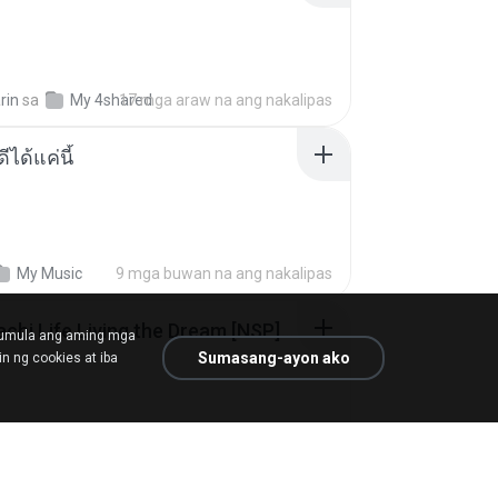
rin
sa
My 4shared
17 mga araw na ang nakalipas
ีได้แค่นี้
My Music
9 mga buwan na ang nakalipas
Tomodachi Life Living the Dream [NSP].torrent
mumula ang aming mga
Sumasang-ayon ako
n ng cookies at iba
ob
sa
My 4shared
2 mga buwan na ang nakalipas