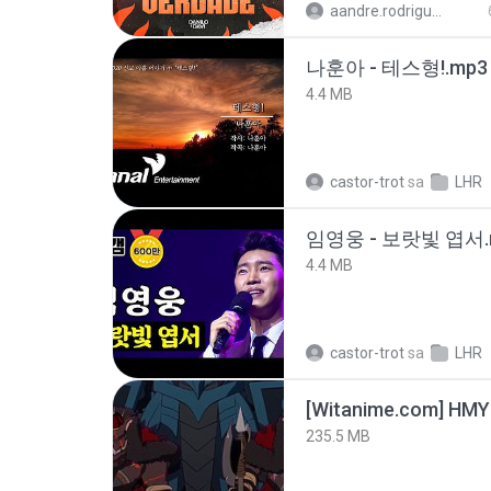
aandre.rodrigues
나훈아 - 테스형!.mp3
4.4 MB
castor-trot
sa
LHR
임영웅 - 보랏빛 엽서.
4.4 MB
castor-trot
sa
LHR
235.5 MB