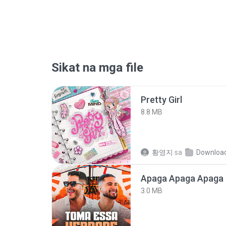
Sikat na mga file
Pretty Girl
8.8 MB
황영지
sa
Downloa
Apaga Apaga Apaga 
3.0 MB