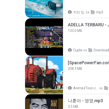
지빈 임.
sa
mp3
133.0 MB
Cuplis
sa
Download
208.3 MB
AnimezToon.com
sa
나훈아 - 영영.mp3
3.5 MB