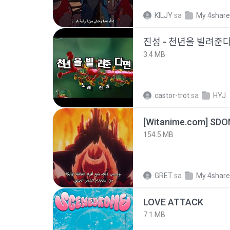
KILJY
sa
My 4shar
진성 - 천년을 빌려주
3.4 MB
castor-trot
sa
HYJ
[Witanime.com] SDO
154.5 MB
GRET
sa
My 4shar
LOVE ATTACK
7.1 MB