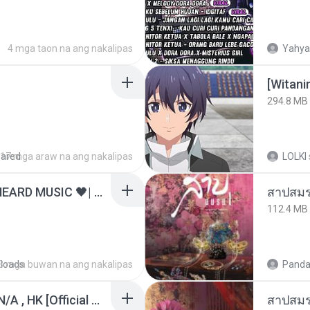
4 mga taon na ang nakalipas
Yahya
294.8 MB
hared
17 mga araw na ang nakalipas
LOLKI
ไม่มีใครรู้ตัวเรา– UNHEARD MUSIC 🖤| Official Lyric Video | เพลงสู้ชีวิต
สาปสมร
112.4 MB
loads
3 mga buwan na ang nakalipas
Panda
KRK - เธอทิ้งฉันไว้ Ft.N/A , HK [Official MV]
สาปสมร