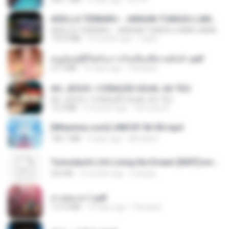
ADELLA TERBARU - JANGAN TUNGGU LAMA LAMA - GELAS RETAK - OM ADELLA FULL ALBUM TERBARU 2026
ADELLA TERBARU - JANGAN TUNGGU LAMA LAMA - GELAS RETAK - OM ADELLA FULL ALBUM TERBARU 2026
133.0 MB
4 months ago
Cuplis
หนูน้อยสู้ชีวิตกับภารกิจเลี้ยงพี่ชายทั้งห้า.pdf
27.2 MB
16 days ago
Pandarin
AH, JESUS / CORAÇÃO IGUAL AO TEU
AH, JESUS / CORAÇÃO IGUAL AO TEU
14.3 MB
2 months ago
Veronica D.
[Witanime.com] LNM EP 06 HD.mp4
180.1 MB
9 days ago
MUrabito
Tomodachi Life Living the Dream [NSP].torrent
252 KB
2 months ago
margob
สาปสมรส 1.pdf
112.4 MB
16 days ago
Pandarin