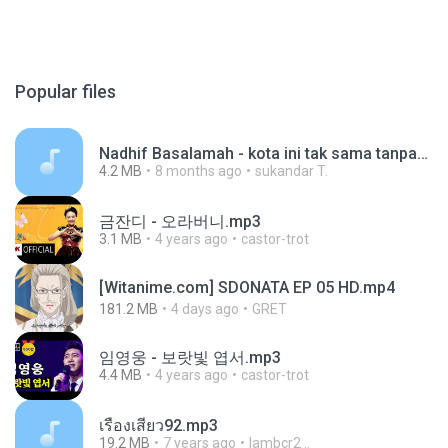
Popular files
Nadhif Basalamah - kota ini tak sama tanpamu (Official Lyric Video).mp3
4.2 MB
8 months ago
sukandar T.
금잔디 - 오라버니.mp3
3.1 MB
4 years ago
castor-trot
[Witanime.com] SDONATA EP 05 HD.mp4
181.2 MB
4 days ago
GRET
임영웅 - 보랏빛 엽서.mp3
4.4 MB
4 years ago
castor-trot
เรื่องเสียว92.mp3
19.2 MB
7 years ago
lambcr2 ..