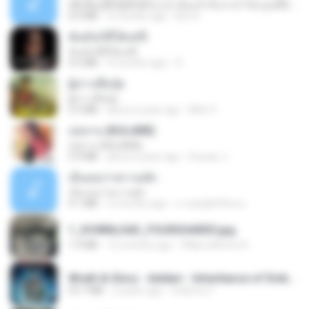
ເຊົາຮ້ອງເຖົ້າຊິເອົາທໍ່ໃດ (เซาฮ้องเถ้าสิเอาเท่าใด) ບຸນເກີດ ຫນູຫ່ວງ ft. ໂສພາ ຈຸນທະລາ
6.0 MB
2 months ago
But G.
ฉันมันก็ดีได้แค่นี้
ฉันมันก็ดีได้แค่นี้
4.2 MB
9 months ago
D
ผู้บ่าวเสื้อปุ๋ย
ผู้บ่าวเสื้อปุ๋ย
5.2 MB
about a year ago
Mith 9.
กุหลาบ (KULARB)
กุหลาบ (KULARB)
5.9 MB
about a year ago
Suwan J.
เอิ้นเธอว่าความฮัก
เอิ้นเธอว่าความฮัก
4.1 MB
2 months ago
ถามพ่อ&#39;พ ม.
1_DOWNLOAD_FOURSHARED.jpg
1.9 MB
12 months ago
Wtlprodthree A.
Wrath & Glory - Aeldari - Inheritance of Embers.pdf
53.7 MB
2 years ago
federico f