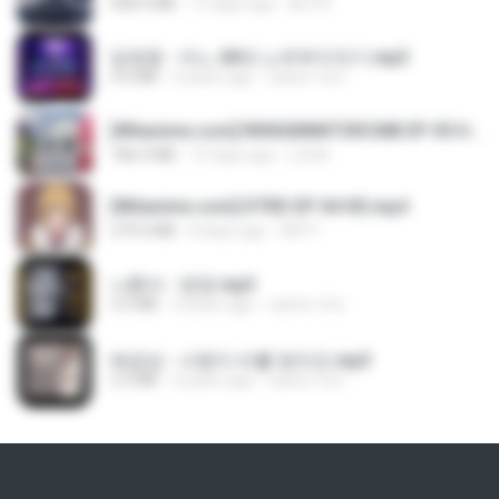
408.9 MB
13 days ago
BLITR
임영웅 - 어느 60대 노부부이야기.mp3
4.6 MB
4 years ago
castor-trot
[Witanime.com] RKNGMNNTSRCMB EP 05 HD.mp4
186.0 MB
15 days ago
LOLKI
[Witanime.com] DTRD EP 04 HD.mp4
279.0 MB
8 days ago
DRTY
나훈아 - 영영.mp3
3.5 MB
4 years ago
castor-trot
배금성 - 사랑이 비를 맞아요.mp3
3.5 MB
4 years ago
castor-trot