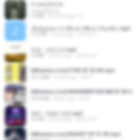
สายลมเจ็บปวด
สายลมเจ็บปวด
4.0 MB
8 months ago
D
เมียน้อยเหงา พาเสียวค่ะ18+เล่าเรื่องเสียว.mp3
14.2 MB
7 years ago
อมรพันธ์ จ.
진성 - 보릿고개.mp3
3.4 MB
4 years ago
castor-trot
[Witanime.com] DTRD EP 03 HD.mp4
321.3 MB
15 days ago
DRTY
[Witanime.com] RKNGMNNTSRCMB EP 06 HD.mp4
294.8 MB
8 days ago
LOLKI
영탁 - 막걸리 한잔.mp3
3.2 MB
3 years ago
castor-trot
[Witanime.com] BSKHKT EP 01 HD.mp4