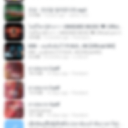
진성 - 천년을 빌려준다면.mp3
3.4 MB
4 years ago
castor-trot
ไม่มีใครรู้ตัวเรา– UNHEARD MUSIC 🖤| Official Lyric Video | เพลงสู้ชีวิต
ไม่มีใครรู้ตัวเรา– UNHEARD MUSIC 🖤| Official Lyric Video | เพลงสู้ชีวิต
4.8 MB
3 months ago
Peeraya L.
KRK - เธอทิ้งฉันไว้ Ft.N/A , HK [Official MV]
KRK - เธอทิ้งฉันไว้ Ft.N/A , HK [Official MV]
4.6 MB
8 months ago
นวมินทร์
สาปสมรส 2.pdf
78.3 MB
16 days ago
Pandarin
สาปสมรส 3.pdf
73.4 MB
16 days ago
Pandarin
สาปสมรส 4.pdf
CamScanner
73.1 MB
16 days ago
Pandarin
ເຊົາຮ້ອງເຖົ້າຊິເອົາທໍ່ໃດ (เซาฮ้องเถ้าสิเอาเท่าใด) ບຸນເກີດ ຫນູຫ່ວງ ft. ໂສພາ ຈຸນທະລາ