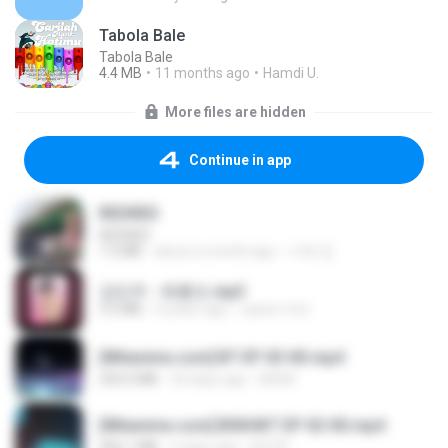
Tabola Bale
Tabola Bale
4.4 MB
11 months ago
Hamdi U.
More files are hidden
Continue in app
REDRED
REDRED
7.2 MB
about a month ago
수혁 장.
강민주 - 회룡포.mp3
3.5 MB
4 years ago
castor-trot
[Witanime.com] BT EP 03 HD.mp4
250.0 MB
20 days ago
BAXK
[Witanime.com] BSKHKT EP 02 HD.mp4
406.1 MB
6 days ago
BLITR