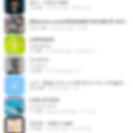
옹이 - 조항조.mp3
3.6 MB
4 years ago
castor-trot
[Witanime.com] RKNGMNNTSRCMB EP 04 HD.mp4
218.7 MB
22 days ago
LOLKI
LEMONADE
LEMONADE
7.5 MB
2 months ago
yasmim O.
โลกทั้งใบ
โลกทั้งใบ
3.4 MB
10 months ago
D
소이 - [펨돔,오컨,시오후키] 자기야, 미쳐볼래 #남성향 #ASMR #펨돔 #여공남수 #19금.mp3
20.0 MB
2 years ago
Jin
LOVE ATTACK
LOVE ATTACK
7.1 MB
about a year ago
지빈 임.
문희옥 - 평행선.mp3
2.9 MB
4 years ago
castor-trot