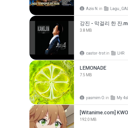
Azis N.
in
Lagu_GA
강진 - 막걸리 한 잔.m
3.8 MB
castor-trot
in
LHR
LEMONADE
7.5 MB
yasmim O.
in
My 4s
192.0 MB