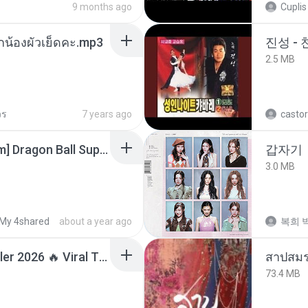
9 months ago
Cuplis
ูกน้องผัวเย็ดคะ.mp3
진성 -
2.5 MB
วร
7 years ago
castor
[SpacePowerFan.com] Dragon Ball Super EP1 480p.mp4
갑자기
3.0 MB
My 4shared
about a year ago
복희 박
Lagu Santai Terpopuler 2026 🔥 Viral TikTok — Lagu Pop Indonesia Terbaru & Paling Hits 2026
สาปสมร
73.4 MB