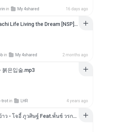
rin
in
My 4shared
16 days ago
Tomodachi Life Living the Dream [NSP].torrent
ob
in
My 4shared
2 months ago
- 붉은입술.mp3
-trot
in
LHR
4 years ago
หม้อหุงข้าว - โจอี้ ภูวศิษฐ์ Feat.พั้นช์ วรกาญจน์-315237.mp3