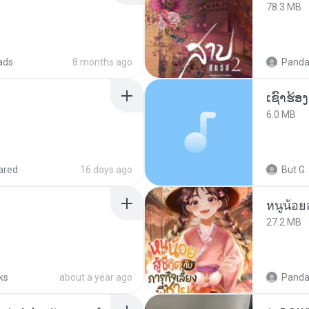
78.3 MB
ads
8 months ago
Panda
6.0 MB
ared
16 days ago
But G.
27.2 MB
ks
about a year ago
Panda