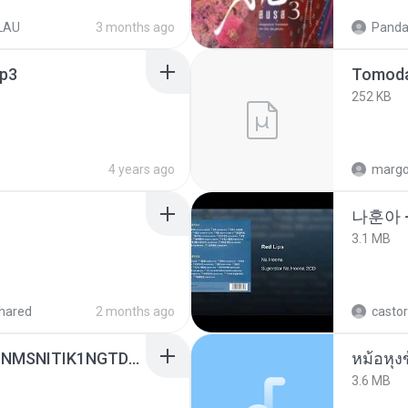
LAU
3 months ago
Panda
p3
252 KB
4 years ago
marg
나훈아 
3.1 MB
hared
2 months ago
castor
[Witanime.com] KWONMSNITIK1NGTDNN EP 04 HD.mp4
3.6 MB