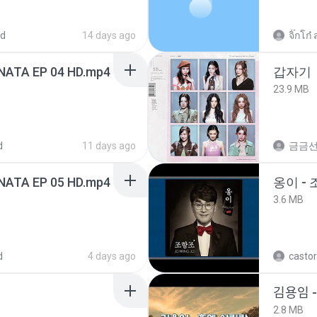
ed
14 days ago
จิ๊กโก๋ 
NATA EP 04 HD.mp4
갑자기
23.9 MB
d
11 days ago
금금
NATA EP 05 HD.mp4
옹이 - 
3.6 MB
d
4 days ago
castor
김용임
2.8 MB