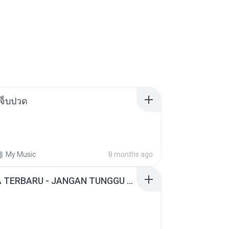
จ็บปวด
My Music
8 months ago
ADELLA TERBARU - JANGAN TUNGGU LAMA LAMA - GELAS RETAK - OM ADELLA FULL ALBUM TERBARU 2026