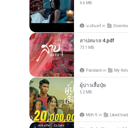
4.6 MB
นวมินทร์
in
Downlo
สาปสมรส 4.pdf
73.1 MB
Pandarin
in
My 4sh
ผู้บ่าวเสื้อปุ๋ย
5.2 MB
Mith 9.
in
Liked trac