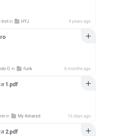
-trot
in
HYJ
4 years ago
oro
ndo O.
in
funk
6 months ago
ส 1.pdf
rin
in
My 4shared
16 days ago
ส 2.pdf