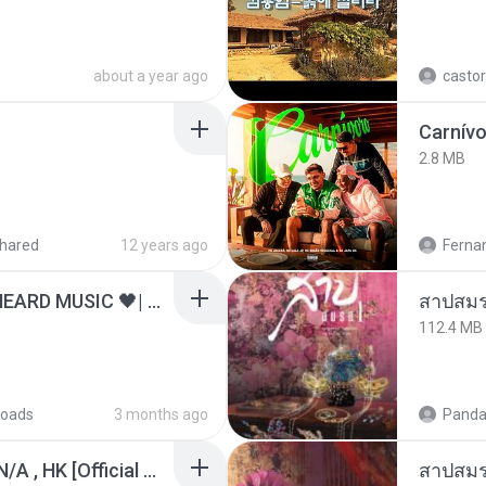
about a year ago
castor
Carnív
2.8 MB
hared
12 years ago
Ferna
ไม่มีใครรู้ตัวเรา– UNHEARD MUSIC 🖤| Official Lyric Video | เพลงสู้ชีวิต
สาปสมร
112.4 MB
oads
3 months ago
Panda
KRK - เธอทิ้งฉันไว้ Ft.N/A , HK [Official MV]
สาปสมร