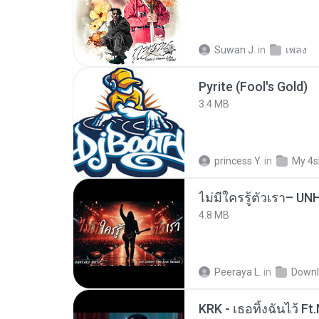
Suwan J.
in
เพลง
Pyrite (Fool's Gold)
3.4 MB
princess Y.
in
My 4s
4.8 MB
Peeraya L.
in
Downl