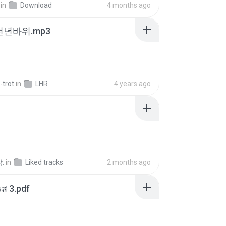
in
Download
4 months ago
 천년바위.mp3
-trot
in
LHR
4 years ago
.
in
Liked tracks
2 months ago
ส 3.pdf