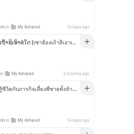
rin
in
My 4shared
16 days ago
ເຊົາຮ້ອງເຖົ້າຊິເອົາທໍ່ໃດ (เซาฮ้องเถ้าสิเอาเท่าใด) ບຸນເກີດ ຫນູຫ່ວງ ft. ໂສພາ ຈຸນທະລາ
in
My 4shared
2 months ago
หนูน้อยสู้ชีวิตกับภารกิจเลี้ยงพี่ชายทั้งห้า.pdf
rin
in
My 4shared
16 days ago