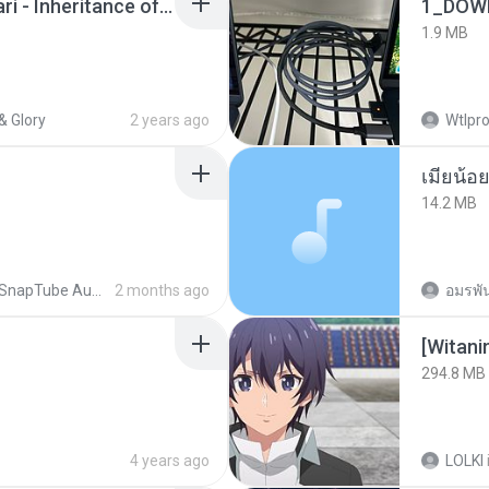
Wrath & Glory - Aeldari - Inheritance of Embers.pdf
1_DOW
1.9 MB
& Glory
2 years ago
Wtlpro
14.2 MB
SnapTube Audio
2 months ago
อมรพัน
294.8 MB
4 years ago
LOLKI