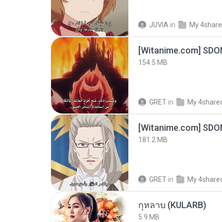
JUVIA
in
My 4shar
[Witanime.com] SDO
154.5 MB
GRET
in
My 4share
[Witanime.com] SDO
181.2 MB
GRET
in
My 4share
กุหลาบ (KULARB)
5.9 MB