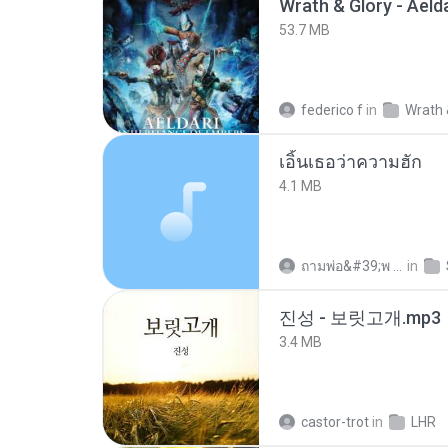
53.7 MB
federico f
in
Wrath 
เอิ้นเธอว่าความฮัก
4.1 MB
ถามพ่อ&#39;พ ม.
in
진성 - 보릿고개.mp3
3.4 MB
castor-trot
in
LHR